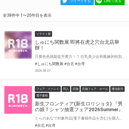
ツイートする
LINEで送る
全38件中 1〜20件目を表示
イラスト展
しゅにち関数展 即將在虎之穴台北店舉
辦！
只要色色就能提升實力！？ 巨乳美少女和教練的特別訓練時間， 以「真格交尾SEX指導」系列聞名的しゅにち老師即將在虎之穴台北店舉辦畫展。 現場除了展示複製原畫與漫畫原稿，亦販售畫展限定商品。 此外，本次亦誠摯邀請しゅにち老師來台舉行簽名會。 喜歡しゅにち老師筆下純真巨乳運動少女的你，請千萬不要錯過這次機會！ 本次畫展之一般販售商品將於8月7日（五）12:00 同步開放網路商店預約受注販售！ 8/7（五）～8/13（四）期間於網路預購滿額，可獲得しゅにち老師簽名會參加資格抽獎券乙張 歡迎不便前來的客人多加利用！
#しゅにち関数展
#台北
#台湾
2026.08.07
フェア・イベント
同人
店舗
店舗フェア・セール
通信販売
電子書籍
新生フロンティア(新生ロリショタ) 『男
の娘Ｔシャツ抽選フェア2026Summer』
とらのあなで対象作品(電子書籍作品を含む)を購入すると サークル「新生フロンティア(新生ロリショタ) 」のクリエイターが描く男の娘が彩られた 『男の娘Ｔシャツ』を抽選でプレゼント！！ 是非この機会に手に入れてください。
#台北
#台湾