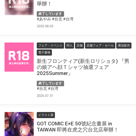
舉辦！
終了しています
#あやみ
#台北
#台湾
2025.08.03
フェア・イベント
同人
店舗
店舗フェア・セール
通信販売
電子書籍
新生フロンティア(新生ロリショタ) 『男
の娘アヘ顔Ｔシャツ抽選フェア
2025Summer』
終了しています
#台北
#台湾
2025.07.31
イラスト展
GOT COMIC E×E 50號紀念畫展 in
TAIWAN 即將在虎之穴台北店舉辦！