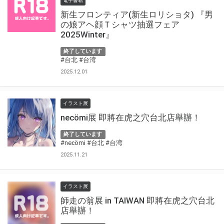
電子書籍
新生フロンティア(新生ロリショタ) 『男
の娘アヘ顔Ｔシャツ抽選フェア
2025Winter』
終了しています
#台北
#台湾
2025.12.01
イラスト展
necömi展 即將在虎之穴台北店舉辦！
終了しています
#necömi
#台北
#台湾
2025.11.21
イラスト展
師走の翁展 in TAIWAN 即將在虎之穴台北
店舉辦！