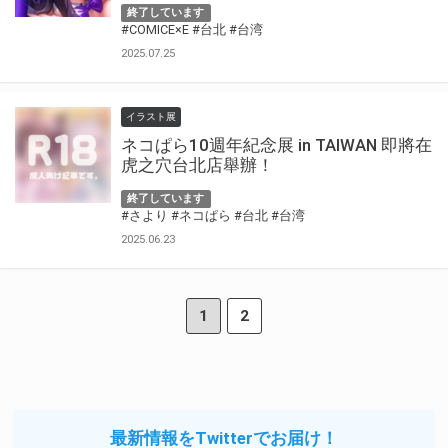
終了しています
#COMICE×E
#台北
#台湾
2025.07.25
イラスト展
ネコぱら10週年紀念展 in TAIWAN 即將在
虎之穴台北店舉辦！
終了しています
#さより
#ネコぱら
#台北
#台湾
2025.06.23
1
2
最新情報をTwitterでお届け！