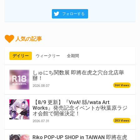
フォローする
人気の記事
デイリー
ウィークリー
全期間
しゅにち関数展 即將在虎之穴台北店舉
辦！
364 Views
2026.08.07
【8/9 更新】『VivA! 緜/wata Art
Works』発売記念イベントが秋葉原ラジ
オ会館で開催決定！
203 Views
2026.07.31
Riko POP-UP SHOP in TAIWAN 即將在虎