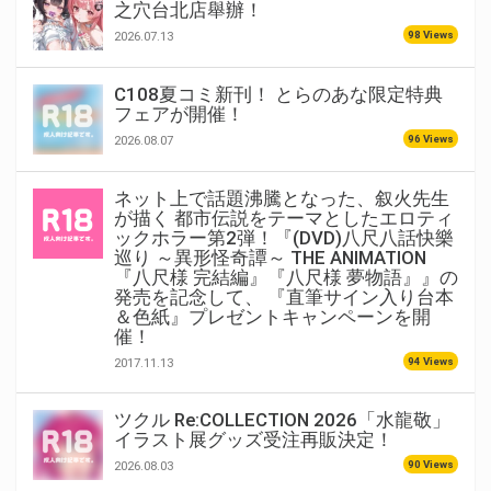
之穴台北店舉辦！
98 Views
2026.07.13
C108夏コミ新刊！ とらのあな限定特典
フェアが開催！
96 Views
2026.08.07
ネット上で話題沸騰となった、叙火先生
が描く 都市伝説をテーマとしたエロティ
ックホラー第2弾！『(DVD)八尺八話快樂
巡り ～異形怪奇譚～ THE ANIMATION
『八尺様 完結編』『八尺様 夢物語』』の
発売を記念して、 『直筆サイン入り台本
＆色紙』プレゼントキャンペーンを開
催！
94 Views
2017.11.13
ツクル Re:COLLECTION 2026「水龍敬」
イラスト展グッズ受注再販決定！
90 Views
2026.08.03