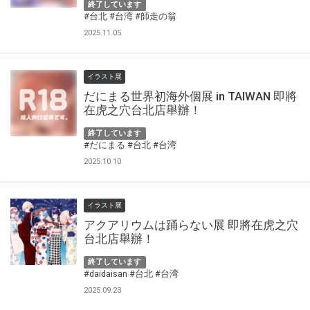
終了しています
#台北
#台湾
#師走の翁
2025.11.05
イラスト展
だにまる世界初海外個展 in TAIWAN 即將
在虎之穴台北店舉辦！
終了しています
#だにまる
#台北
#台湾
2025.10.10
イラスト展
アクアリウムは踊らない展 即將在虎之穴
台北店舉辦！
終了しています
#daidaisan
#台北
#台湾
2025.09.23