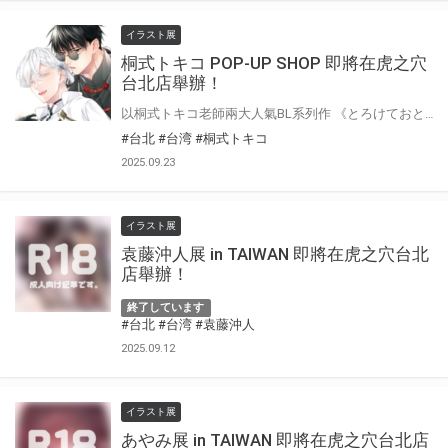
イラスト展
桐式トキコ POP-UP SHOP 即將在虎之穴
台北店舉辦！
以桐式トキコ老師兩大人氣BL系列作 《とろけておとして地獄まで》與《躾けてとかして暴いて愛でて》 之精美限定周邊為主的快閃店‧桐式トキコ POP-UP SHOP 即將降臨虎之穴台北店！
#台北
#台湾
#桐式トキコ
2025.09.23
イラスト展
袁藤沖人展 in TAIWAN 即將在虎之穴台北
店舉辦！
終了しています
#台北
#台湾
#袁藤沖人
2025.09.12
イラスト展
あやみ展 in TAIWAN 即將在虎之穴台北店