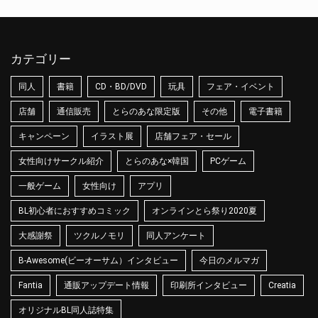
カテゴリー
同人
書籍
CD・BD/DVD
玩具
フェア・イベント
店舗
通信販売
とらのあな限定版
その他
電子書籍
キャンペーン
イラスト展
店舗フェア・セール
女性向けサークル紹介
とらのあな×韓国
PCゲーム
一般ゲーム
女性向け
アプリ
BL初心者におすすめコミック
オンラインとら祭り2020夏
大感謝祭
ツクルノモリ
同人アンケート
B-Awesome(ビーオーサム）インタビュー
今日のメルマガ
Fantia
通販アップデート情報
印刷所インタビュー
Creatia
オリジナルBL同人誌特集