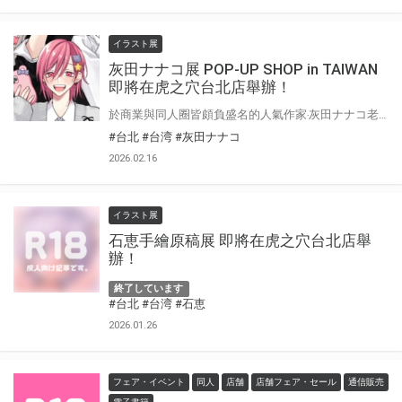
イラスト展
灰田ナナコ展 POP-UP SHOP in TAIWAN
即將在虎之穴台北店舉辦！
於商業與同人圈皆頗負盛名的人氣作家‧灰田ナナコ老師 其筆下BL原創作品的各式角色們齊聚一堂、夢幻共演！ 以精美限定周邊為主的快閃店‧灰田ナナコ展 POP-UP SHOP 即將降臨虎之穴台北店！
#台北
#台湾
#灰田ナナコ
2026.02.16
イラスト展
石恵手繪原稿展 即將在虎之穴台北店舉
辦！
終了しています
#台北
#台湾
#石恵
2026.01.26
フェア・イベント
同人
店舗
店舗フェア・セール
通信販売