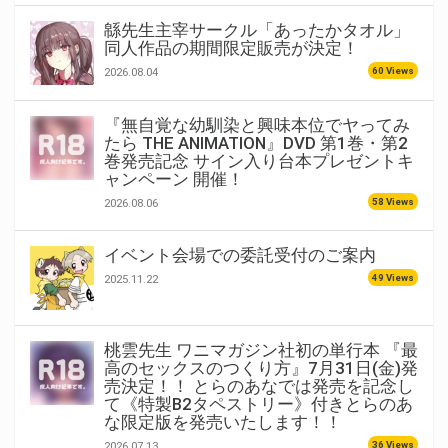
緜先生主宰サークル「あったかタオル」
同人作品の期間限定販売が決定！
60 Views
2026.08.04
『無自覚な幼馴染と興味本位でヤってみ
たら THE ANIMATION』DVD 第1巻・第2
巻発売記念 サイン入り台本プレゼントキ
ャンペーン 開催！
58 Views
2026.08.06
イベント会場での委託受付のご案内
49 Views
2025.11.22
桃雲先生 ワニマガジン社初の単行本 『最
高のセックスのつくり方』7月31日(金)発
売決定！！ とらのあなでは発売を記念し
て《特製B2タペストリー》付きとらのあ
な限定版を発売いたします！！
36 Views
2026.07.13