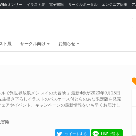
WEBオンリー
イラスト展
電子書籍
サークルポータル
エンジニア採用
ア
スト展
サークル向け
お知らせ
異世界放浪メシ スイの大冒険 」最新4巻が2020年9月25日
先生描き下ろしイラストのパスケース付とらのあな限定版を発売
フェアやイベント、キャンペーンの最新情報をいち早くお届けし
大冒険
ツイートする
LINEで送る