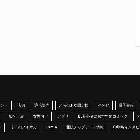
ベント
店舗
通信販売
とらのあな限定版
その他
電子書籍
一般ゲーム
女性向け
アプリ
BL初心者におすすめコミック
ー
今日のメルマガ
Fantia
通販アップデート情報
印刷所インタビ