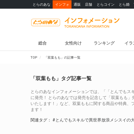
とらのあな
インフォ
通販
店舗
とらコイン
とら婚
総合
女性向け
ランキング
イラ
TOP
「双葉もも」の記事一覧
「双葉もも」タグ記事一覧
とらのあなインフォメーションでは、「「とんでもスキルで
に発売！ とらのあなでは発売を記念して「双葉もも」
いたします！」など、双葉ももに関する商品や特典、
ます！
関連タグ：
#とんでもスキルで異世界放浪メシスイの