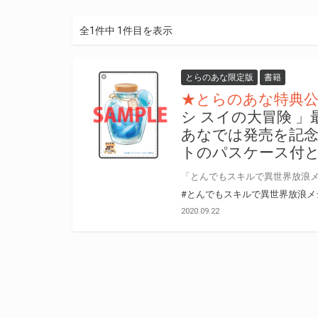
全1件中 1件目を表示
とらのあな限定版
書籍
★とらのあな特典
シ スイの大冒険 」
あなでは発売を記
トのパスケース付
#とんでもスキルで異世界放浪メ
2020.09.22