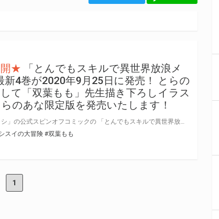
公開★
「とんでもスキルで異世界放浪メ
最新4巻が2020年9月25日に発売！ とらの
念して「双葉もも」先生描き下ろしイラス
とらのあな限定版を発売いたします！
「とんでもスキルで異世界放浪メシ」の公式スピンオフコミックの 「とんでもスキルで異世界放浪メシ スイの大冒険 」最新4巻が2020年9月25日に発売！ とらのあなでは発売を記念して「パスケース」付きとらのあな限定版をご用意させて頂きました！！ イラストは「双葉もも」先生描き下ろし！ とらのあな限定版は限られておりますので予約を含め是非ともお早めにお求めください！！
シスイの大冒険
#双葉もも
1