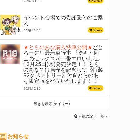
42 Views
2026.08.06
イベント会場での委託受付のご案
内
38 Views
2025.11.22
★とらのあな購入特典公開★
どじ
ろー先生最新単行本 『陰キャ同
士のセックスが一番エロいよね』
12月25日(木)発売決定！！ とら
のあなでは発売を記念して《特製
B2タペストリー》付きとらのあ
な限定版を発売いたします！！
34 Views
2025.12.18
続きを表示(デイリー)
人気の記事一覧へ
お知らせ