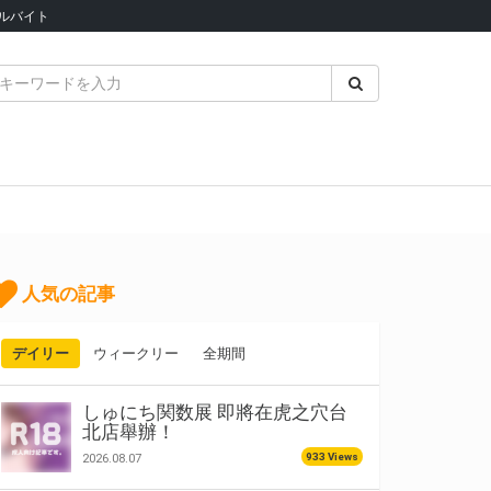
ルバイト
人気の記事
デイリー
ウィークリー
全期間
しゅにち関数展 即將在虎之穴台
北店舉辦！
933 Views
2026.08.07