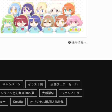
採用情報へ
キャンペーン
イラスト展
店舗フェア・セール
オンラインとら祭り2020夏
大感謝祭
ツクルノモリ
ュー
Creatia
オリジナルBL同人誌特集