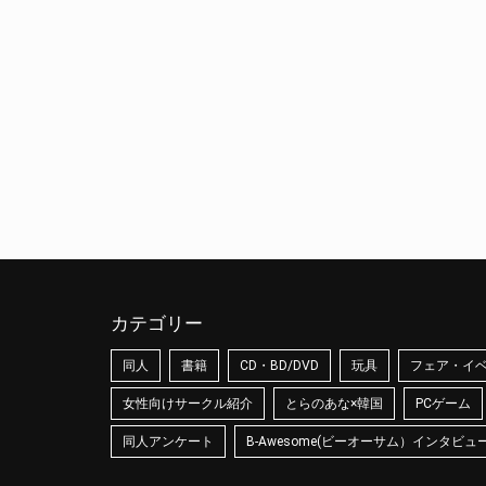
カテゴリー
同人
書籍
CD・BD/DVD
玩具
フェア・イ
女性向けサークル紹介
とらのあな×韓国
PCゲーム
同人アンケート
B-Awesome(ビーオーサム）インタビュ