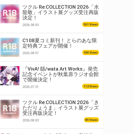
ツクル Re:COLLECTION 2026「水
龍敬」イラスト展グッズ受注再販
決定！
301 Views
2026.08.03
C108夏コミ新刊！ とらのあな限
定特典フェアが開催！
180 Views
2026.08.07
『VivA! 緜/wata Art Works』発売
記念イベントが秋葉原ラジオ会館
で開催決定！
112 Views
2026.07.31
ツクル Re:COLLECTION 2026「き
ただりょうま」イラスト展グッズ
受注再販決定！
84 Views
2026.08.03