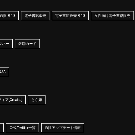
販 R-18
電子書籍販売
電子書籍販売 R-18
女性向け電子書籍販売
マネー
銀聯カード
Q&A
ア[Creatia]
とら婚
☆
公式Twitter一覧
通販アップデート情報