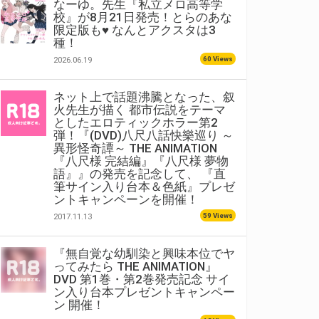
なーゆ。先生『私立メロ高等学
校』が8月21日発売！とらのあな
限定版も♥ なんとアクスタは3
種！
60 Views
2026.06.19
ネット上で話題沸騰となった、叙
火先生が描く 都市伝説をテーマ
としたエロティックホラー第2
弾！『(DVD)八尺八話快樂巡り ～
異形怪奇譚～ THE ANIMATION
『八尺様 完結編』『八尺様 夢物
語』』の発売を記念して、 『直
筆サイン入り台本＆色紙』プレゼ
ントキャンペーンを開催！
59 Views
2017.11.13
『無自覚な幼馴染と興味本位でヤ
ってみたら THE ANIMATION』
DVD 第1巻・第2巻発売記念 サイ
ン入り台本プレゼントキャンペー
ン 開催！