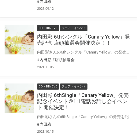
#内田彩
2023.09.12
CD・BD/DVD
フェア・イベント
内田彩 6thシングル「Canary Yellow」発
売記念 店頭抽選会開催決定！！
内田彩さんの6thシングル「Canary Yellow」の発売を記念して、店頭抽選会の開催が決定しました！ この機会でないと手に入らない、超レアな豪華景品が当たる抽選会になります！ 是非、ご参加ください！
#内田彩
#店頭抽選会
2021.11.05
CD・BD/DVD
フェア・イベント
内田彩 6thSingle「Canary Yellow」発売
記念イベント＠1:1電話お話し会イベン
ト 開催決定！
内田彩さんの6thSingle「Canary Yellow」の発売を記念して、 「1:1電話お話し会イベント」の開催が決定いたしました！ 対象商品を全額内金にてご予約いただいた方に「イベント応募用紙」を1枚差し上げます。 ご応募いただいた方のから抽選でイベントにご招待いたします。 奮ってご応募ください！
#内田彩
2021.10.15