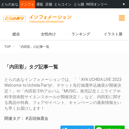
とらのあな
インフォ
通販
店舗
とらコイン
とら婚
WEBオンリー
▼
総合
女性向け
ランキング
イラスト展
TOP
「内田彩」の記事一覧
「内田彩」タグ記事一覧
とらのあなインフォメーションでは、「「AYA UCHIDA LIVE 2023
Welcome to Uchida Party!」 チケット先行抽選申込施策が開催決
定！」や「内田彩 5thアルバム『MUSIC』発売記念ミニライブ in
科学技術館サイエンスホールが開催決定！」など、内田彩に関す
る商品や特典、フェアやイベント、キャンペーンの最新情報をい
ち早くお届けします！
関連タグ：
#店頭抽選会