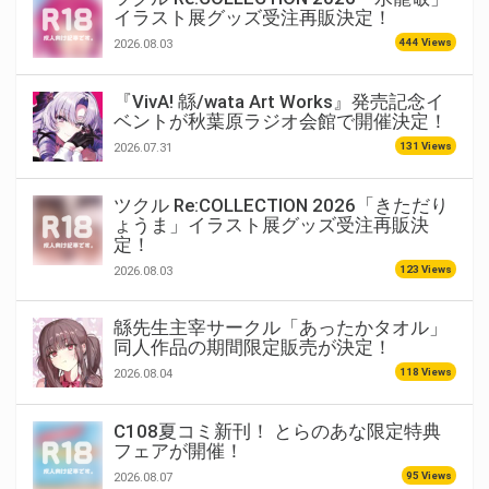
イラスト展グッズ受注再販決定！
444 Views
2026.08.03
『VivA! 緜/wata Art Works』発売記念イ
ベントが秋葉原ラジオ会館で開催決定！
131 Views
2026.07.31
ツクル Re:COLLECTION 2026「きただり
ょうま」イラスト展グッズ受注再販決
定！
123 Views
2026.08.03
緜先生主宰サークル「あったかタオル」
同人作品の期間限定販売が決定！
118 Views
2026.08.04
C108夏コミ新刊！ とらのあな限定特典
フェアが開催！
95 Views
2026.08.07