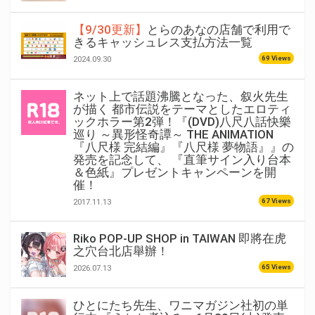
【9/30更新】
とらのあなの店舗で利用で
きるキャッシュレス支払方法一覧
69 Views
2024.09.30
ネット上で話題沸騰となった、叙火先生
が描く 都市伝説をテーマとしたエロティ
ックホラー第2弾！『(DVD)八尺八話快樂
巡り ～異形怪奇譚～ THE ANIMATION
『八尺様 完結編』『八尺様 夢物語』』の
発売を記念して、 『直筆サイン入り台本
＆色紙』プレゼントキャンペーンを開
催！
67 Views
2017.11.13
Riko POP-UP SHOP in TAIWAN 即將在虎
之穴台北店舉辦！
65 Views
2026.07.13
ひとにたち先生、ワニマガジン社初の単