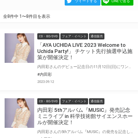
ツイートする
LINEで送る
全8件中 1〜8件目を表示
CD・BD/DVD
フェア・イベント
通信販売
「AYA UCHIDA LIVE 2023 Welcome to
Uchida Party!」 チケット先行抽選申込施
策が開催決定！
内田彩さんのデビュー記念日の11月12日(日)にワンマンライブ「AYA UCHIDA LIVE 2023 Welcome to Uchida Party!」が開催！ 5thアルバム『MUSIC』のCD予約者チケット先行抽選申込施策も開催決定！！ 対象商品を全額内金でご予約いただいた方に「チケット先行抽選申込シリアル」をお渡しします。 アーティストデビュー10年目に突入する記念日を一緒にお祝いしましょう！
#内田彩
2023.09.12
CD・BD/DVD
フェア・イベント
通信販売
内田彩 5thアルバム『MUSIC』発売記念
ミニライブ in 科学技術館サイエンスホー
ルが開催決定！
内田彩さんの5thアルバム『MUSIC』の発売を記念して、「ミニライブ in 科学技術館サイエンスホール」の開催が決定！！ 対象商品を全額内金でご予約いただいた方の中から、抽選でイベントにご招待いたします。 是非、ご応募ください！