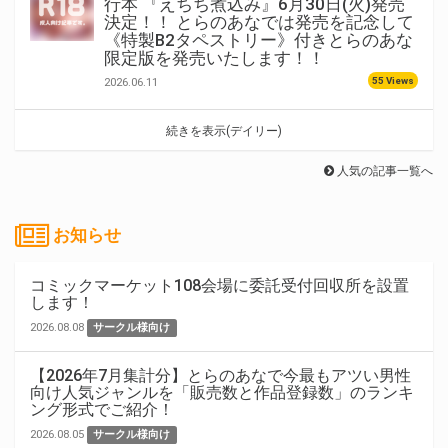
行本 『えちち煮込み』6月30日(火)発売
決定！！ とらのあなでは発売を記念して
《特製B2タペストリー》付きとらのあな
限定版を発売いたします！！
55 Views
2026.06.11
続きを表示(デイリー)
人気の記事一覧へ
お知らせ
コミックマーケット108会場に委託受付回収所を設置
します！
2026.08.08
サークル様向け
【2026年7月集計分】とらのあなで今最もアツい男性
向け人気ジャンルを「販売数と作品登録数」のランキ
ング形式でご紹介！
2026.08.05
サークル様向け