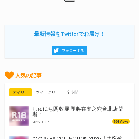
最新情報をTwitterでお届け！
フォローする
人気の記事
デイリー
ウィークリー
全期間
しゅにち関数展 即將在虎之穴台北店舉
辦！
504 Views
2026.08.07
ツクル Re:COLLECTION 2026「水龍敬」