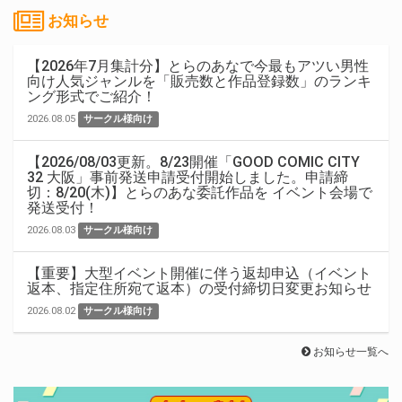
お知らせ
【2026年7月集計分】とらのあなで今最もアツい男性
向け人気ジャンルを「販売数と作品登録数」のランキ
ング形式でご紹介！
2026.08.05
サークル様向け
【2026/08/03更新。8/23開催「GOOD COMIC CITY
32 大阪」事前発送申請受付開始しました。申請締
切：8/20(木)】とらのあな委託作品を イベント会場で
発送受付！
2026.08.03
サークル様向け
【重要】大型イベント開催に伴う返却申込（イベント
返本、指定住所宛て返本）の受付締切日変更お知らせ
2026.08.02
サークル様向け
お知らせ一覧へ