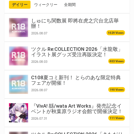
デイリー
ウィークリー
全期間
しゅにち関数展 即將在虎之穴台北店舉
辦！
1029 Views
2026.08.07
ツクル Re:COLLECTION 2026「水龍敬」
イラスト展グッズ受注再販決定！
403 Views
2026.08.03
C108夏コミ新刊！ とらのあな限定特典
フェアが開催！
190 Views
2026.08.07
『VivA! 緜/wata Art Works』発売記念イ
ベントが秋葉原ラジオ会館で開催決定！
111 Views
2026.07.31