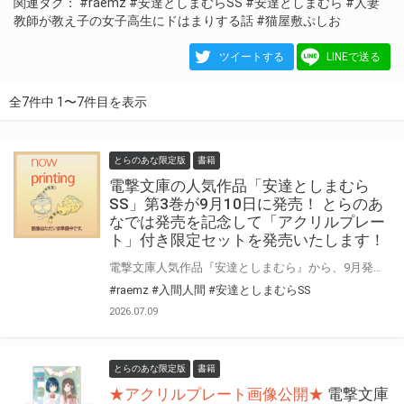
関連タグ：
#raemz
#安達としまむらSS
#安達としまむら
#人妻
教師が教え子の女子高生にドはまりする話
#猫屋敷ぷしお
ツイートする
LINEで送る
全7件中 1〜7件目を表示
とらのあな限定版
書籍
電撃文庫の人気作品「安達としまむら
SS」第3巻が9月10日に発売！ とらのあ
なでは発売を記念して「アクリルプレー
ト」付き限定セットを発売いたします！
電撃文庫人気作品『安達としまむら』から、9月発売予定の『安達としまむらSS 3』と 原作イラストを使用したアクリルプレートの限定セットが登場! 限定セットは数量限定となりますので是非お早めにお求めください！
#raemz
#入間人間
#安達としまむらSS
2026.07.09
とらのあな限定版
書籍
★アクリルプレート画像公開★
電撃文庫