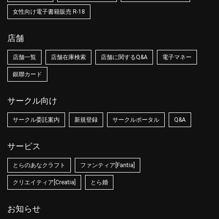
女性向け電子書籍販売 R-18
店舗
店舗一覧
店舗在庫検索
店舗に関するQ&A
電子マネー
銀聯カード
サークル向け
サークル委託案内
新規登録
サークルポータル
Q&A
サービス
とらのあなクラフト
ファンティア[Fantia]
クリエイティア[Creatia]
とら婚
お知らせ