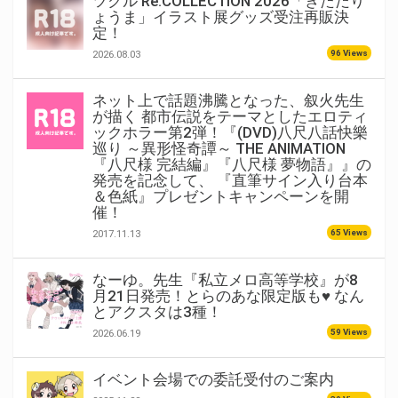
ツクル Re:COLLECTION 2026「きただり
ょうま」イラスト展グッズ受注再販決
定！
96 Views
2026.08.03
ネット上で話題沸騰となった、叙火先生
が描く 都市伝説をテーマとしたエロティ
ックホラー第2弾！『(DVD)八尺八話快樂
巡り ～異形怪奇譚～ THE ANIMATION
『八尺様 完結編』『八尺様 夢物語』』の
発売を記念して、 『直筆サイン入り台本
＆色紙』プレゼントキャンペーンを開
催！
65 Views
2017.11.13
なーゆ。先生『私立メロ高等学校』が8
月21日発売！とらのあな限定版も♥ なん
とアクスタは3種！
59 Views
2026.06.19
イベント会場での委託受付のご案内