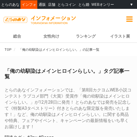
とらのあな
インフォ
通販
店舗
とらコイン
とら婚
WEBオンリー
▼
総合
女性向け
ランキング
イラスト展
TOP
「俺の幼馴染はメインヒロインらしい。」の記事一覧
「俺の幼馴染はメインヒロインらしい。」タグ記事一
覧
とらのあなインフォメーションでは、「第8回カクヨムWEB小説コ
ンテスト ラブコメ部門《大賞》受賞作「俺の幼馴染はメインヒロ
インらしい。」が12月28日に発売！ とらのあなでは発売を記念し
て《特製A3タペストリー》付きとらのあな限定版を発売いたしま
す！」など、俺の幼馴染はメインヒロインらしい。に関する商品
や特典、フェアやイベント、キャンペーンの最新情報をいち早く
お届けします！