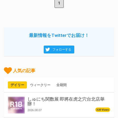
1
最新情報をTwitterでお届け！
フォローする
人気の記事
デイリー
ウィークリー
全期間
しゅにち関数展 即將在虎之穴台北店舉
辦！
320 Views
2026.08.07