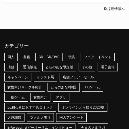
採用情報へ
カテゴリー
同人
書籍
CD・BD/DVD
玩具
フェア・イベント
店舗
通信販売
とらのあな限定版
その他
電子書籍
キャンペーン
イラスト展
店舗フェア・セール
女性向けサークル紹介
とらのあな×韓国
PCゲーム
一般ゲーム
女性向け
アプリ
BL初心者におすすめコミック
オンラインとら祭り2020夏
大感謝祭
ツクルノモリ
同人アンケート
B-Awesome(ビーオーサム）インタビュー
今日のメルマガ