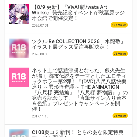
【8/9 更新】『VivA! 緜/wata Art
Works』発売記念イベントが秋葉原ラジ
オ会館で開催決定！
106 Views
2026.07.31
ツクル Re:COLLECTION 2026「水龍敬」
イラスト展グッズ受注再販決定！
76 Views
2026.08.03
ネット上で話題沸騰となった、叙火先生
が描く 都市伝説をテーマとしたエロティ
ックホラー第2弾！『(DVD)八尺八話快樂
巡り ～異形怪奇譚～ THE ANIMATION
『八尺様 完結編』『八尺様 夢物語』』の
発売を記念して、 『直筆サイン入り台本
＆色紙』プレゼントキャンペーンを開
催！
76 Views
2017.11.13
C108夏コミ新刊！ とらのあな限定特典