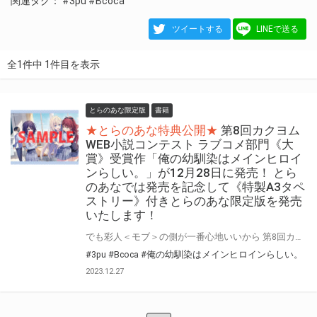
関連タグ：
#3pu
#Bcoca
ツイートする
LINEで送る
全1件中 1件目を表示
とらのあな限定版
書籍
★とらのあな特典公開★
第8回カクヨム
WEB小説コンテスト ラブコメ部門《大
賞》受賞作「俺の幼馴染はメインヒロイ
ンらしい。」が12月28日に発売！ とら
のあなでは発売を記念して《特製A3タペ
ストリー》付きとらのあな限定版を発売
いたします！
でも彩人＜モブ＞の側が一番心地いいから 第8回カクヨムWEB小説コンテスト ラブコメ部門《大賞》受賞作「俺の幼馴染はメインヒロインらしい。」が12月28日(木)に発売！ とらのあなでは発売を記念して「特製A3タペストリー」付きとらのあな限定版を発売いたします。 とらのあな限定版は数量限定となりますので、是非お早めにお求めください！
#3pu
#Bcoca
#俺の幼馴染はメインヒロインらしい。
2023.12.27