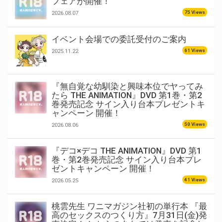
フェアが開催！
75 Views
2026.08.07
イベント会場での委託受付のご案内
61 Views
2025.11.22
『無自覚な幼馴染と興味本位でヤってみ
たら THE ANIMATION』DVD 第1巻・第2
巻発売記念 サイン入り台本プレゼントキ
ャンペーン 開催！
50 Views
2026.08.06
『デコ×デコ THE ANIMATION』DVD 第1
巻・第2巻発売記念 サイン入り台本プレ
ゼントキャンペーン 開催！
41 Views
2026.05.25
桃雲先生 ワニマガジン社初の単行本 『最
高のセックスのつくり方』7月31日(金)発