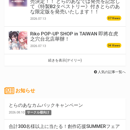
売決定！！ とらのあなでは発売を記念し
て《特製B2タペストリー》付きとらのあ
な限定版を発売いたします！！
37 Views
2026.07.13
Riko POP-UP SHOP in TAIWAN 即將在虎
之穴台北店舉辦！
34 Views
2026.07.13
続きを表示(デイリー)
人気の記事一覧へ
お知らせ
とらのあなカムバックキャンペーン
2026.08.10
サークル様向け
合計300名様以上に当たる！創作応援SUMMERフェア