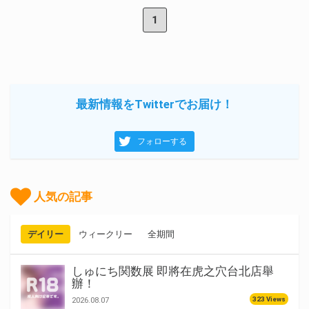
1
最新情報をTwitterでお届け！
フォローする
人気の記事
デイリー
ウィークリー
全期間
しゅにち関数展 即將在虎之穴台北店舉
辦！
323 Views
2026.08.07