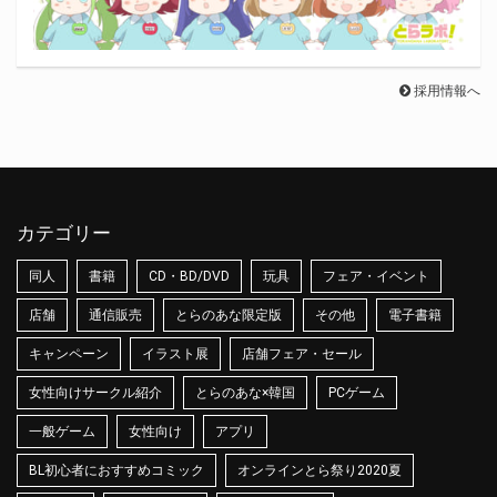
採用情報へ
カテゴリー
同人
書籍
CD・BD/DVD
玩具
フェア・イベント
店舗
通信販売
とらのあな限定版
その他
電子書籍
キャンペーン
イラスト展
店舗フェア・セール
女性向けサークル紹介
とらのあな×韓国
PCゲーム
一般ゲーム
女性向け
アプリ
BL初心者におすすめコミック
オンラインとら祭り2020夏