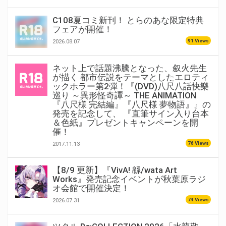
C108夏コミ新刊！ とらのあな限定特典
フェアが開催！
91 Views
2026.08.07
ネット上で話題沸騰となった、叙火先生
が描く 都市伝説をテーマとしたエロティ
ックホラー第2弾！『(DVD)八尺八話快樂
巡り ～異形怪奇譚～ THE ANIMATION
『八尺様 完結編』『八尺様 夢物語』』の
発売を記念して、 『直筆サイン入り台本
＆色紙』プレゼントキャンペーンを開
催！
76 Views
2017.11.13
【8/9 更新】『VivA! 緜/wata Art
Works』発売記念イベントが秋葉原ラジ
オ会館で開催決定！
74 Views
2026.07.31