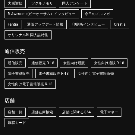
大感謝祭
ツクルノモリ
同人アンケート
B-Awesome(ビーオーサム）インタビュー
今日のメルマガ
Fantia
通販アップデート情報
印刷所インタビュー
Creatia
オリジナルBL同人誌特集
通信販売
通信販売
通信販売 R-18
女性向け通販
女性向け通販 R-18
電子書籍販売
電子書籍販売 R-18
女性向け電子書籍販売
女性向け電子書籍販売 R-18
店舗
店舗一覧
店舗在庫検索
店舗に関するQ&A
電子マネー
銀聯カード