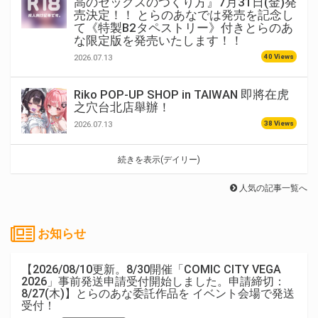
高のセックスのつくり方』7月31日(金)発
売決定！！ とらのあなでは発売を記念し
て《特製B2タペストリー》付きとらのあ
な限定版を発売いたします！！
40 Views
2026.07.13
Riko POP-UP SHOP in TAIWAN 即將在虎
之穴台北店舉辦！
38 Views
2026.07.13
続きを表示(デイリー)
人気の記事一覧へ
お知らせ
【2026/08/10更新。8/30開催「COMIC CITY VEGA
2026」事前発送申請受付開始しました。申請締切：
8/27(木)】とらのあな委託作品を イベント会場で発送
受付！