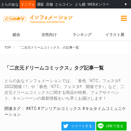
とらのあな
インフォ
通販
店舗
とらコイン
とら婚
WEBオンリー
▼
総合
女性向け
ランキング
イラスト展
TOP
「二次元ドリームコミックス」の記事一覧
「二次元ドリームコミックス」タグ記事一覧
とらのあなインフォメーションでは、「春色「KTC」フェスタ!!
2022開催！!」や「春色「KTC」フェスタ!! 開催です♪」など、二
次元ドリームコミックスに関する商品や特典、フェアやイベン
ト、キャンペーンの最新情報をいち早くお届けします！
関連タグ：
#KTC
#アンリアルコミックス
#キルタイムコミュニケ
ーション
ツイートする
LINEで送る