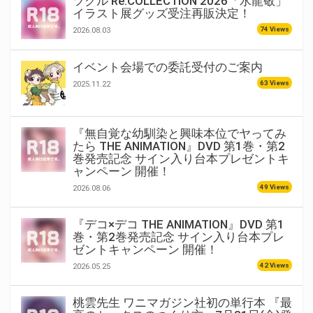
ツクル Re:COLLECTION 2026「水龍敬」
イラスト展グッズ受注再販決定！
74 Views
2026.08.03
イベント会場での委託受付のご案内
63 Views
2025.11.22
『無自覚な幼馴染と興味本位でヤってみ
たら THE ANIMATION』DVD 第1巻・第2
巻発売記念 サイン入り台本プレゼントキ
ャンペーン 開催！
49 Views
2026.08.06
『デコ×デコ THE ANIMATION』DVD 第1
巻・第2巻発売記念 サイン入り台本プレ
ゼントキャンペーン 開催！
42 Views
2026.05.25
桃雲先生 ワニマガジン社初の単行本 『最