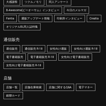
大感謝祭
ツクルノモリ
同人アンケート
B-Awesome(ビーオーサム）インタビュー
今日のメルマガ
Fantia
通販アップデート情報
印刷所インタビュー
Creatia
オリジナルBL同人誌特集
通信販売
通信販売
通信販売 R-18
女性向け通販
女性向け通販 R-18
電子書籍販売
電子書籍販売 R-18
女性向け電子書籍販売
女性向け電子書籍販売 R-18
店舗
店舗一覧
店舗在庫検索
店舗に関するQ&A
電子マネー
銀聯カード