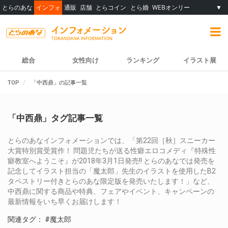
とらのあな
インフォ
通販
店舗
とらコイン
とら婚
WEBオンリー
▼
総合
女性向け
ランキング
イラスト展
TOP
「中西鼎」の記事一覧
「中西鼎」タグ記事一覧
とらのあなインフォメーションでは、「第22回［秋］スニーカー
大賞特別賞受賞作！ 問題児たちが送る性癖エロコメディ『特殊性
癖教室へようこそ』が2018年3月1日発売!! とらのあなでは発売を
記念してイラスト担当の「魔太郎」先生のイラストを使用したB2
タペストリー付きとらのあな限定版を発売いたします！」など、
中西鼎に関する商品や特典、フェアやイベント、キャンペーンの
最新情報をいち早くお届けします！
関連タグ：
#魔太郎