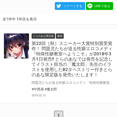
ツイートする
LINEで送る
全1件中 1件目を表示
とらのあな限定版
書籍
第22回［秋］スニーカー大賞特別賞受賞
作！ 問題児たちが送る性癖エロコメディ
『特殊性癖教室へようこそ』が2018年3
月1日発売!! とらのあなでは発売を記念し
てイラスト担当の「魔太郎」先生のイラ
ストを使用したB2タペストリー付きとら
のあな限定版を発売いたします！
問題児たちが送る性癖エロコメディ「特殊性癖教室へようこそ」が2018年3月1日に発売！ 第22回[秋]スニーカー大賞受賞作の中でも問題作として話題の本作発売を記念して とらのあなでは「魔太郎」先生のイラストを使用した「B2タペストリー付き限定版」を発売いたします！ 是非この機会にお求めください！
#中西鼎
#魔太郎
2018.02.16
1