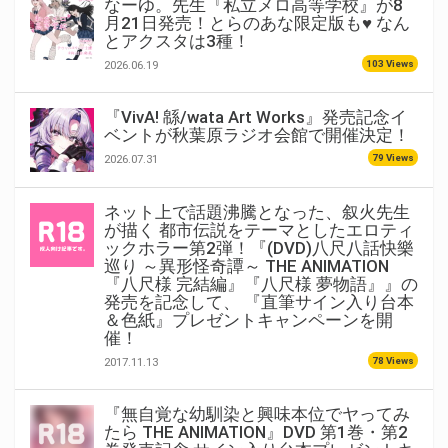
なーゆ。先生『私立メロ高等学校』が8
月21日発売！とらのあな限定版も♥ なん
とアクスタは3種！
103 Views
2026.06.19
『VivA! 緜/wata Art Works』発売記念イ
ベントが秋葉原ラジオ会館で開催決定！
79 Views
2026.07.31
ネット上で話題沸騰となった、叙火先生
が描く 都市伝説をテーマとしたエロティ
ックホラー第2弾！『(DVD)八尺八話快樂
巡り ～異形怪奇譚～ THE ANIMATION
『八尺様 完結編』『八尺様 夢物語』』の
発売を記念して、 『直筆サイン入り台本
＆色紙』プレゼントキャンペーンを開
催！
78 Views
2017.11.13
『無自覚な幼馴染と興味本位でヤってみ
たら THE ANIMATION』DVD 第1巻・第2