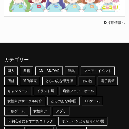
採用情報へ
カテゴリー
同人
書籍
CD・BD/DVD
玩具
フェア・イベント
店舗
通信販売
とらのあな限定版
その他
電子書籍
キャンペーン
イラスト展
店舗フェア・セール
女性向けサークル紹介
とらのあな×韓国
PCゲーム
一般ゲーム
女性向け
アプリ
BL初心者におすすめコミック
オンラインとら祭り2020夏