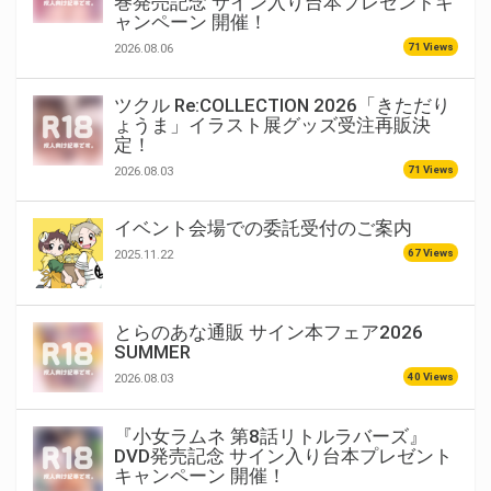
巻発売記念 サイン入り台本プレゼントキ
ャンペーン 開催！
71 Views
2026.08.06
ツクル Re:COLLECTION 2026「きただり
ょうま」イラスト展グッズ受注再販決
定！
71 Views
2026.08.03
イベント会場での委託受付のご案内
67 Views
2025.11.22
とらのあな通販 サイン本フェア2026
SUMMER
40 Views
2026.08.03
『小女ラムネ 第8話リトルラバーズ』
DVD発売記念 サイン入り台本プレゼント
キャンペーン 開催！