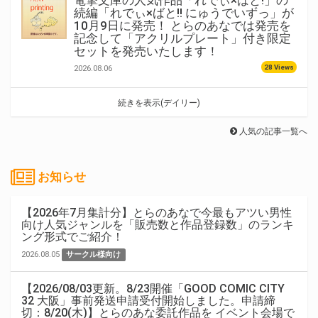
電撃文庫の人気作品「れでぃ×ばと!」の
続編「れでぃ×ばと!! にゅうでいずっ」が
10月9日に発売！ とらのあなでは発売を
記念して「アクリルプレート」付き限定
セットを発売いたします！
28 Views
2026.08.06
続きを表示(デイリー)
人気の記事一覧へ
お知らせ
【2026年7月集計分】とらのあなで今最もアツい男性
向け人気ジャンルを「販売数と作品登録数」のランキ
ング形式でご紹介！
2026.08.05
サークル様向け
【2026/08/03更新。8/23開催「GOOD COMIC CITY
32 大阪」事前発送申請受付開始しました。申請締
切：8/20(木)】とらのあな委託作品を イベント会場で