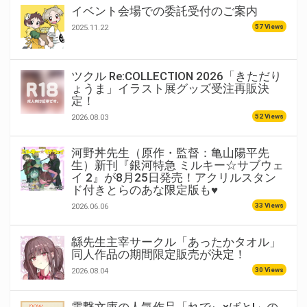
イベント会場での委託受付のご案内
57 Views
2025.11.22
ツクル Re:COLLECTION 2026「きただり
ょうま」イラスト展グッズ受注再販決
定！
52 Views
2026.08.03
河野丼先生（原作・監督：亀山陽平先
生）新刊『銀河特急 ミルキー☆サブウェ
イ 2』が8月25日発売！アクリルスタン
ド付きとらのあな限定版も♥
33 Views
2026.06.06
緜先生主宰サークル「あったかタオル」
同人作品の期間限定販売が決定！
30 Views
2026.08.04