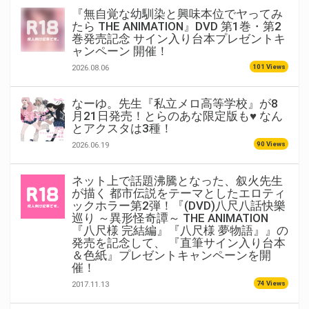
『無自覚な幼馴染と興味本位でヤってみ
たら THE ANIMATION』DVD 第1巻・第2
巻発売記念 サイン入り台本プレゼントキ
ャンペーン 開催！
101 Views
2026.08.06
なーゆ。先生『私立メロ高等学校』が8
月21日発売！とらのあな限定版も♥ なん
とアクスタは3種！
90 Views
2026.06.19
ネット上で話題沸騰となった、叙火先生
が描く 都市伝説をテーマとしたエロティ
ックホラー第2弾！『(DVD)八尺八話快樂
巡り ～異形怪奇譚～ THE ANIMATION
『八尺様 完結編』『八尺様 夢物語』』の
発売を記念して、 『直筆サイン入り台本
＆色紙』プレゼントキャンペーンを開
催！
74 Views
2017.11.13