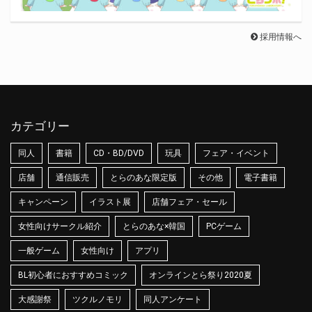
採用情報へ
カテゴリー
同人
書籍
CD・BD/DVD
玩具
フェア・イベント
店舗
通信販売
とらのあな限定版
その他
電子書籍
キャンペーン
イラスト展
店舗フェア・セール
女性向けサークル紹介
とらのあな×韓国
PCゲーム
一般ゲーム
女性向け
アプリ
BL初心者におすすめコミック
オンラインとら祭り2020夏
大感謝祭
ツクルノモリ
同人アンケート