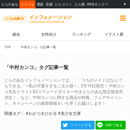
とらのあな
インフォ
通販
店舗
とらコイン
とら婚
WEBオンリー
▼
総合
女性向け
ランキング
イラスト展
TOP
「中村カンコ」の記事一覧
「中村カンコ」タグ記事一覧
とらのあなインフォメーションでは、「「うちのメイドはなんで
もできる。 ―私の可愛すぎるご主人様―」3月19日発売！ 中村カン
コ先生イラストB2スウェードポスター付きとらのあな限定版発売
決定！」など、中村カンコに関する商品や特典、フェアやイベン
ト、キャンペーンの最新情報をいち早くお届けします！
関連タグ：
#わかつきひかる
#美少女文庫
ツイートする
LINEで送る