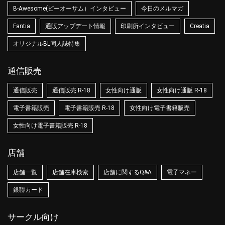
B-Awesome(ビーオーサム）インタビュー
今日のメルマガ
Fantia
通販アップデート情報
印刷所インタビュー
Creatia
オリジナルBL同人誌特集
通信販売
通信販売
通信販売 R-18
女性向け通販
女性向け通販 R-18
電子書籍販売
電子書籍販売 R-18
女性向け電子書籍販売
女性向け電子書籍販売 R-18
店舗
店舗一覧
店舗在庫検索
店舗に関するQ&A
電子マネー
銀聯カード
サークル向け