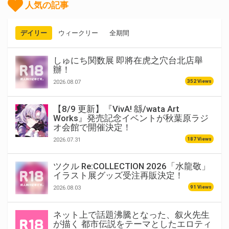
人気の記事
デイリー
ウィークリー
全期間
しゅにち関数展 即將在虎之穴台北店舉
辦！
352 Views
2026.08.07
【8/9 更新】『VivA! 緜/wata Art
Works』発売記念イベントが秋葉原ラジ
オ会館で開催決定！
187 Views
2026.07.31
ツクル Re:COLLECTION 2026「水龍敬」
イラスト展グッズ受注再販決定！
91 Views
2026.08.03
ネット上で話題沸騰となった、叙火先生
が描く 都市伝説をテーマとしたエロティ