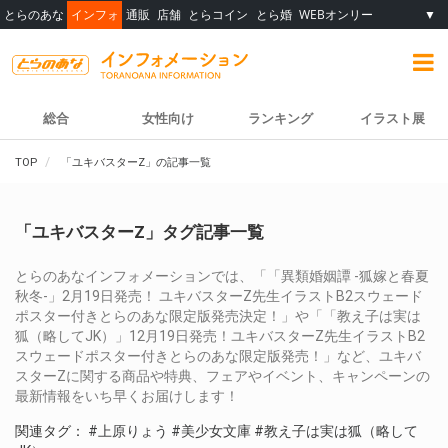
とらのあな
インフォ
通販
店舗
とらコイン
とら婚
WEBオンリー
▼
総合
女性向け
ランキング
イラスト展
TOP
「ユキバスターZ」の記事一覧
「ユキバスターZ」タグ記事一覧
とらのあなインフォメーションでは、「「異類婚姻譚 -狐嫁と春夏
秋冬-」2月19日発売！ ユキバスターZ先生イラストB2スウェード
ポスター付きとらのあな限定版発売決定！」や「「教え子は実は
狐（略してJK）」12月19日発売！ユキバスターZ先生イラストB2
スウェードポスター付きとらのあな限定版発売！」など、ユキバ
スターZに関する商品や特典、フェアやイベント、キャンペーンの
最新情報をいち早くお届けします！
関連タグ：
#上原りょう
#美少女文庫
#教え子は実は狐（略して