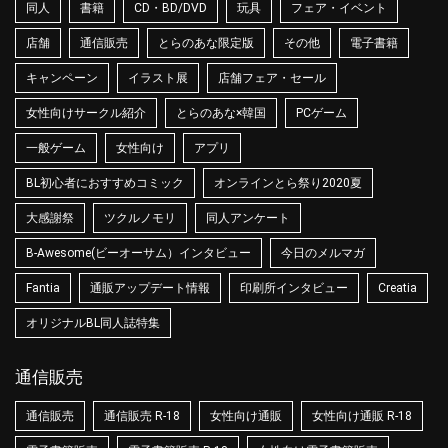
同人
書籍
CD・BD/DVD
玩具
フェア・イベント
店舗
通信販売
とらのあな限定版
その他
電子書籍
キャンペーン
イラスト展
店舗フェア・セール
女性向けサークル紹介
とらのあな×韓国
PCゲーム
一般ゲーム
女性向け
アプリ
BL初心者におすすめコミック
オンラインとら祭り2020夏
大感謝祭
ツクルノモリ
同人アンケート
B-Awesome(ビーオーサム）インタビュー
今日のメルマガ
Fantia
通販アップデート情報
印刷所インタビュー
Creatia
オリジナルBL同人誌特集
通信販売
通信販売
通信販売 R-18
女性向け通販
女性向け通販 R-18