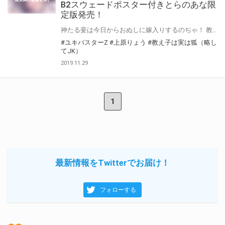
B2スウェードポスター付きとらのあな限
定版発売！
神たる妾は今日からおぬしに嫁入りするのぢゃ！ 教え子にして押しかけ嫁・御倉美雨は――実は狐！ 幼い頃交わした婚約を守り、狐の神様は拓也の元へ。 再会は教師×生徒の初体験！ 夏はプールで巨乳水着パイズリ！ 秋、運動会はチアリーダー騎乗位！ 危機を乗り越え、文化祭、巫女服の美雨と結ばれて。 ユキバスターZ先生原作の新作が登場！「教え子は実は狐（略してJK）」12月19日発売！「異類婚姻譚」に続き、今回も上原りょう先生が執筆！ とらのあなではユキバスターZ先生のイラストを使用したB2スウェードポスター付きとらのあな限定版を発売いたします！ とらのあなでしか買えない限定版をお見逃しなく！
#ユキバスターZ
#上原りょう
#教え子は実は狐（略し
てJK）
2019.11.29
1
最新情報をTwitterでお届け！
フォローする