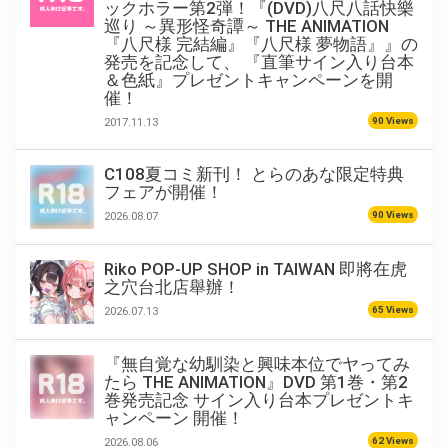
ックホラー第2弾！『(DVD)八尺八話快樂
巡り ～異形怪奇譚～ THE ANIMATION
『八尺様 完結編』『八尺様 夢物語』』の
発売を記念して、 『直筆サイン入り台本
＆色紙』プレゼントキャンペーンを開
催！
90 Views
2017.11.13
C108夏コミ新刊！ とらのあな限定特典
フェアが開催！
90 Views
2026.08.07
Riko POP-UP SHOP in TAIWAN 即將在虎
之穴台北店舉辦！
65 Views
2026.07.13
『無自覚な幼馴染と興味本位でヤってみ
たら THE ANIMATION』DVD 第1巻・第2
巻発売記念 サイン入り台本プレゼントキ
ャンペーン 開催！
62 Views
2026.08.06