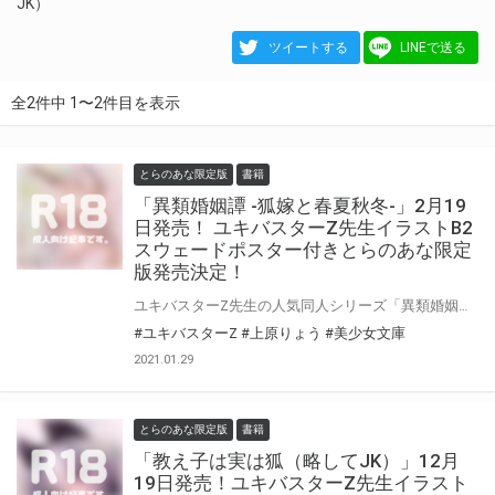
JK）
ツイートする
LINEで送る
全2件中 1〜2件目を表示
とらのあな限定版
書籍
「異類婚姻譚 -狐嫁と春夏秋冬-」2月19
日発売！ ユキバスターZ先生イラストB2
スウェードポスター付きとらのあな限定
版発売決定！
ユキバスターZ先生の人気同人シリーズ「異類婚姻譚」のノベライズ第2弾が発売！ 第1弾と同じく上原りょう先生が本文をご担当！ 「異類婚姻譚 -狐嫁と春夏秋冬-」2月19日（金）に発売！ 原作・イラストのユキバスターZ先生のイラストを使用したB2スウェードポスター付きとらのあな限定版を発売いたします！ とらのあなでしか買えない限定版をお見逃しなく！
#ユキバスターZ
#上原りょう
#美少女文庫
2021.01.29
とらのあな限定版
書籍
「教え子は実は狐（略してJK）」12月
19日発売！ユキバスターZ先生イラスト