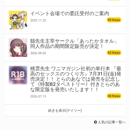
イベント会場での委託受付のご案内
55 Views
2025.11.22
緜先生主宰サークル「あったかタオル」
同人作品の期間限定販売が決定！
43 Views
2026.08.04
桃雲先生 ワニマガジン社初の単行本 『最
高のセックスのつくり方』7月31日(金)発
売決定！！ とらのあなでは発売を記念し
て《特製B2タペストリー》付きとらのあ
な限定版を発売いたします！！
36 Views
2026.07.13
続きを表示(デイリー)
人気の記事一覧へ