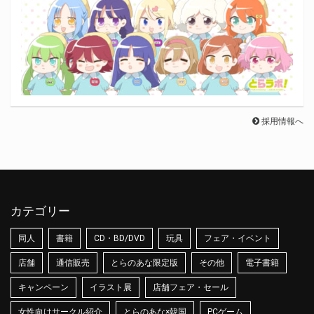
採用情報へ
カテゴリー
同人
書籍
CD・BD/DVD
玩具
フェア・イベント
店舗
通信販売
とらのあな限定版
その他
電子書籍
キャンペーン
イラスト展
店舗フェア・セール
女性向けサークル紹介
とらのあな×韓国
PCゲーム