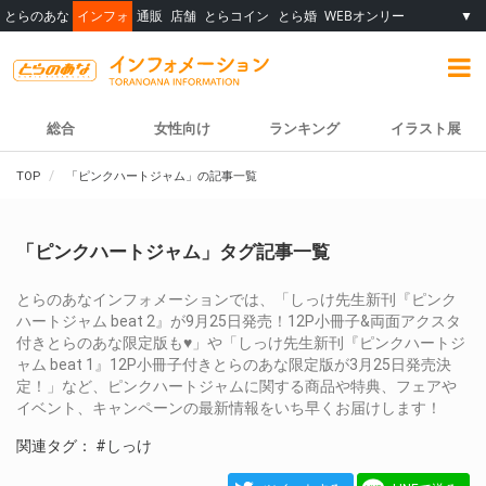
とらのあな
インフォ
通販
店舗
とらコイン
とら婚
WEBオンリー
▼
総合
女性向け
ランキング
イラスト展
TOP
「ピンクハートジャム」の記事一覧
「ピンクハートジャム」タグ記事一覧
とらのあなインフォメーションでは、「しっけ先生新刊『ピンク
ハートジャム beat 2』が9月25日発売！12P小冊子&両面アクスタ
付きとらのあな限定版も♥」や「しっけ先生新刊『ピンクハートジ
ャム beat 1』12P小冊子付きとらのあな限定版が3月25日発売決
定！」など、ピンクハートジャムに関する商品や特典、フェアや
イベント、キャンペーンの最新情報をいち早くお届けします！
関連タグ：
#しっけ