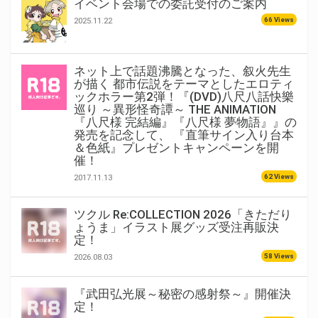
イベント会場での委託受付のご案内
66 Views
2025.11.22
ネット上で話題沸騰となった、叙火先生
が描く 都市伝説をテーマとしたエロティ
ックホラー第2弾！『(DVD)八尺八話快樂
巡り ～異形怪奇譚～ THE ANIMATION
『八尺様 完結編』『八尺様 夢物語』』の
発売を記念して、 『直筆サイン入り台本
＆色紙』プレゼントキャンペーンを開
催！
62 Views
2017.11.13
ツクル Re:COLLECTION 2026「きただり
ょうま」イラスト展グッズ受注再販決
定！
58 Views
2026.08.03
『武田弘光展～秘密の感射祭～』開催決
定！