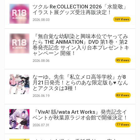
ツクル Re:COLLECTION 2026「水龍敬」
イラスト展グッズ受注再販決定！
169 Views
2026.08.03
『無自覚な幼馴染と興味本位でヤってみ
たら THE ANIMATION』DVD 第1巻・第2
巻発売記念 サイン入り台本プレゼントキ
ャンペーン 開催！
95 Views
2026.08.06
なーゆ。先生『私立メロ高等学校』が8
月21日発売！とらのあな限定版も♥ なん
とアクスタは3種！
83 Views
2026.06.19
『VivA! 緜/wata Art Works』発売記念イ
ベントが秋葉原ラジオ会館で開催決定！
77 Views
2026.07.31