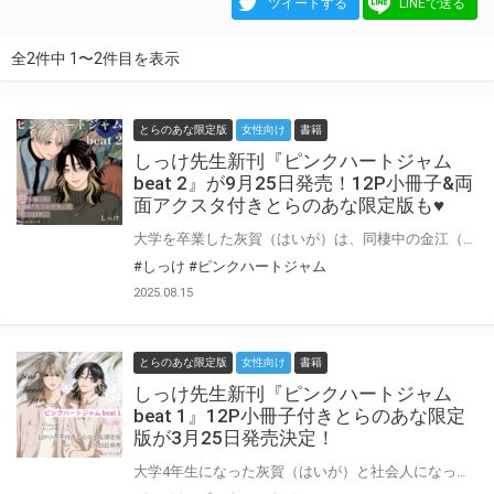
ツイートする
LINEで送る
全2件中 1〜2件目を表示
とらのあな限定版
女性向け
書籍
しっけ先生新刊『ピンクハートジャム
beat 2』が9月25日発売！12P小冊子&両
面アクスタ付きとらのあな限定版も♥
大学を卒業した灰賀（はいが）は、同棲中の金江（かなえ）を連れて実家に帰省する。 初めは金江と灰賀の両親との間にぎこちなさがあったものの、徐々にその距離も縮まり、穏やかな時間を過ごした2人。 しかしその帰り道、金江の元アルバイト先である箱ヘルのオーナーから、「金江の先輩キャストだったマキがストーカー化した客に怪我をさせられたため、代役として店に出てほしい」と連絡が入る。 キャスト復帰は断りながらも心配そうな金江を見た灰賀は、自分がマキの送迎をすると提案し、“マキの彼氏役”として護衛をすることになるが…。 ひたむきで心優しい朗らか男子×クールビューティーな男前先輩が、変わっていく環境の中でも互いへの思いを深めていくハートフルラブストーリー。 しっけ先生最新刊『ピンクハートジャム beat 2』が9月25日発売決定♥ とらのあなでは刊行を記念して描き下ろし入り12P小冊子&描き下ろし両面アクリルスタンド付きとらのあな限定版を発売致します♥ 有償特典はそれぞれとセットで選択可能♥ セット購入だとちょびっとお得です！ 池袋店・通販にて予約開始！とらのあな限定版は数量限定生産となりますので、お早めにご予約下さい！
#しっけ
#ピンクハートジャム
2025.08.15
とらのあな限定版
女性向け
書籍
しっけ先生新刊『ピンクハートジャム
beat 1』12P小冊子付きとらのあな限定
版が3月25日発売決定！
大学4年生になった灰賀（はいが）と社会人になった金江（かなえ）は、同棲をスタートさせていた。 仕事で忙しくする金江と、卒業後の進路について思い悩む灰賀。 ある日、就職活動がうまくいかず落ち込む灰賀を励ますため、久しぶりのデートに出かけたふたり。 しかし途中で金江の体調が悪くなってしまい…。 お互いの気持ちを確かめ合いながら季節は巡り、ついに灰賀も大学生活最後の卒業ライブの日を迎える──。 ひたむきで心優しい朗らか男子×クールビューティーな男前先輩が、交際後もゆっくりふたりの時間を重ねていくハートフルラブストーリー。 しっけ先生最新刊『ピンクハートジャム beat 1』が3月25日発売決定♥ とらのあなでは刊行を記念して描き下ろし入り12P小冊子付きとらのあな限定版を発売致します！ 池袋店・通販にて予約開始！とらのあな限定版は数量限定生産となりますので、お早めにご予約下さい！