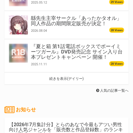
29 Views
2025.05.12
緜先生主宰サークル「あったかタオル」
同人作品の期間限定販売が決定！
28 Views
2026.08.04
『夏と箱 第1話電話ボックスでボーイミ
ーツガール』DVD発売記念 サイン入り台
本プレゼントキャンペーン 開催！
28 Views
2025.11.11
続きを表示(デイリー)
人気の記事一覧へ
お知らせ
【2026年7月集計分】とらのあなで今最もアツい男性
向け人気ジャンルを「販売数と作品登録数」のランキ