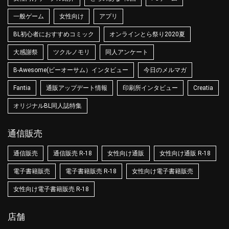
一般ゲーム
女性向け
アプリ
BL初心者におすすめコミック
オンラインとら祭り2020夏
大感謝祭
ツクルノモリ
同人アンケート
B-Awesome(ビーオーサム）インタビュー
今日のメルマガ
Fantia
通販アップデート情報
印刷所インタビュー
Creatia
オリジナルBL同人誌特集
通信販売
通信販売
通信販売 R-18
女性向け通販
女性向け通販 R-18
電子書籍販売
電子書籍販売 R-18
女性向け電子書籍販売
女性向け電子書籍販売 R-18
店舗