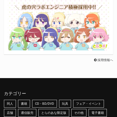
採用情報へ
カテゴリー
同人
書籍
CD・BD/DVD
玩具
フェア・イベント
店舗
通信販売
とらのあな限定版
その他
電子書籍