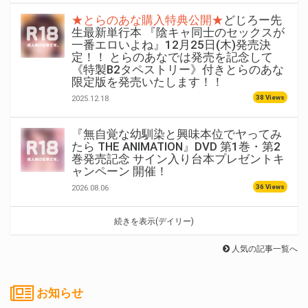
★とらのあな購入特典公開★
どじろー先
生最新単行本 『陰キャ同士のセックスが
一番エロいよね』12月25日(木)発売決
定！！ とらのあなでは発売を記念して
《特製B2タペストリー》付きとらのあな
限定版を発売いたします！！
38 Views
2025.12.18
『無自覚な幼馴染と興味本位でヤってみ
たら THE ANIMATION』DVD 第1巻・第2
巻発売記念 サイン入り台本プレゼントキ
ャンペーン 開催！
36 Views
2026.08.06
続きを表示(デイリー)
人気の記事一覧へ
お知らせ