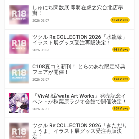
しゅにち関数展 即將在虎之穴台北店舉
辦！
1078 Views
2026.08.07
ツクル Re:COLLECTION 2026「水龍敬」
イラスト展グッズ受注再販決定！
441 Views
2026.08.03
C108夏コミ新刊！ とらのあな限定特典
フェアが開催！
194 Views
2026.08.07
『VivA! 緜/wata Art Works』発売記念イ
ベントが秋葉原ラジオ会館で開催決定！
109 Views
2026.07.31
ツクル Re:COLLECTION 2026「きただり
ょうま」イラスト展グッズ受注再販決
定！