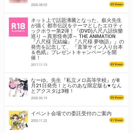
99 Views
2026.08.03
ネット上で話題沸騰となった、叙火先生
が描く 都市伝説をテーマとしたエロティ
ックホラー第2弾！『(DVD)八尺八話快樂
巡り ～異形怪奇譚～ THE ANIMATION
『八尺様 完結編』『八尺様 夢物語』』の
発売を記念して、 『直筆サイン入り台本
＆色紙』プレゼントキャンペーンを開
催！
69 Views
2017.11.13
なーゆ。先生『私立メロ高等学校』が8
月21日発売！とらのあな限定版も♥ なん
とアクスタは3種！
59 Views
2026.06.19
イベント会場での委託受付のご案内
41 Views
2025.11.22