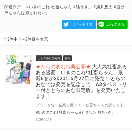
関連タグ：
#いきのこれ! 社畜ちゃん
#結うき。
#湧井想太
#脱サ
ラちゃんは癒されたい。
ツイートする
LINEで送る
全3件中 1〜3件目を表示
とらのあな限定版
書籍
★とらのあな特典公開★
大人気社畜ある
ある漫画「いきのこれ! 社畜ちゃん」最
新6巻が2020年6月27日に発売！ とらの
あなでは発売を記念して「A3タペストリ
ー付きとらのあな限定版」を発売いたし
ます！
ブラックなIT企業で働くSE・社畜ちゃんの悲しくも癒される社畜あるある漫画 「いきのこれ! 社畜ちゃん」最新6巻が2020年6月27日に発売！ とらのあなでは6巻発売を記念して「A3タペストリー付きとらのあな限定版」を発売いたします。 イラストは「結うき。」先生描き下ろしです！ 是非この機会にお買い求めください！
#いきのこれ! 社畜ちゃん
#ビタワン
#結うき。
2020.06.16