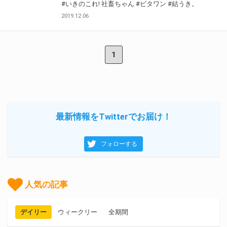
#いきのこれ! 社畜ちゃん
#ビタワン
#結うき。
2019.12.06
1
最新情報をTwitterでお届け！
フォローする
人気の記事
デイリー
ウィークリー
全期間