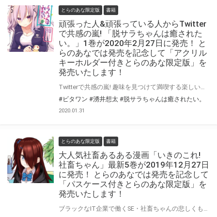
とらのあな限定版
書籍
頑張った人&頑張っている人からTwitter
で共感の嵐! 「脱サラちゃんは癒された
い。」1巻が2020年2月27日に発売！ と
らのあなでは発売を記念して「アクリル
キーホルダー付きとらのあな限定版」を
発売いたします！
Twitterで共感の嵐! 趣味を見つけて満喫する楽しい脱サラライフ♪ @vitaminで大人気連載中の「脱サラちゃんは癒されたい。」1巻が2020年2月27日に発売！ とらのあなでは発売を記念して「アクリルキーホルダー付きとらのあな限定版」を発売いたします。 イラストは「湧井想太」先生描き下ろし！ 是非この機会にお買い求めください！
#ビタワン
#湧井想太
#脱サラちゃんは癒されたい。
2020.01.31
とらのあな限定版
書籍
大人気社畜あるある漫画「いきのこれ!
社畜ちゃん」最新5巻が2019年12月27日
に発売！ とらのあなでは発売を記念して
「パスケース付きとらのあな限定版」を
発売いたします！
ブラックなIT企業で働くSE・社畜ちゃんの悲しくも癒される社畜あるある漫画 「いきのこれ! 社畜ちゃん」最新5巻が2019年12月27日に発売！ とらのあなでは5巻発売を記念して「アクリルキーホルダー付きとらのあな限定版」を発売いたします。 イラストは「結うき。」先生描き下ろし！ 是非この機会にお買い求めください！