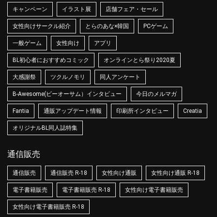
キャンペーン
イラスト展
店舗フェア・セール
女性向けサークル紹介
とらのあな×韓国
PCゲーム
一般ゲーム
女性向け
アプリ
BL初心者におすすめコミック
オンラインとら祭り2020夏
大感謝祭
ツクルノモリ
同人アンケート
B-Awesome(ビーオーサム）インタビュー
今日のメルマガ
Fantia
通販アップデート情報
印刷所インタビュー
Creatia
オリジナルBL同人誌特集
通信販売
通信販売
通信販売 R-18
女性向け通販
女性向け通販 R-18
電子書籍販売
電子書籍販売 R-18
女性向け電子書籍販売
女性向け電子書籍販売 R-18