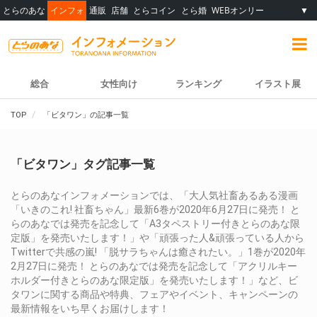
とらのあな
インフォ
通販
店舗
とらコイン
とら婚
WEBオンリー
▼
総合
女性向け
ランキング
イラスト展
TOP
「ビタワン」の記事一覧
「ビタワン」タグ記事一覧
とらのあなインフォメーションでは、「大人気社畜あるある漫画
「いきのこれ! 社畜ちゃん」最新6巻が2020年6月27日に発売！ と
らのあなでは発売を記念して「A3タペストリー付きとらのあな限
定版」を発売いたします！」や「頑張った人&頑張っている人から
Twitterで共感の嵐! 「脱サラちゃんは癒されたい。」1巻が2020年
2月27日に発売！ とらのあなでは発売を記念して「アクリルキー
ホルダー付きとらのあな限定版」を発売いたします！」など、ビ
タワンに関する商品や特典、フェアやイベント、キャンペーンの
最新情報をいち早くお届けします！