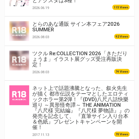
とアクスタは3種！
115 Views
2026.06.19
とらのあな通販 サイン本フェア2026
SUMMER
92 Views
2026.08.03
ツクル Re:COLLECTION 2026「きただり
ょうま」イラスト展グッズ受注再販決
定！
74 Views
2026.08.03
ネット上で話題沸騰となった、叙火先生
が描く 都市伝説をテーマとしたエロティ
ックホラー第2弾！『(DVD)八尺八話快樂
巡り ～異形怪奇譚～ THE ANIMATION
『八尺様 完結編』『八尺様 夢物語』』の
発売を記念して、 『直筆サイン入り台本
＆色紙』プレゼントキャンペーンを開
催！
70 Views
2017.11.13