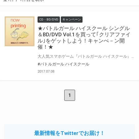
CD・BD/DVD
キャンペーン
★バトルガール ハイスクール シングル
＆BD/DVD Vol.1を買って｢クリアファイ
ル｣をゲットしよう！キャンぺ－ン開
催！★
大人気スマホゲーム『バトルガール ハイスクール』が、待望のTVアニメ化！！ 完全新作ストーリーで贈る、星守たちの友情と絆の物語。 TVアニメ『バトルガール ハイスクール』シングル＆BD/DVD第1巻発売を記念して 連動購入キャンペーンを開催いたします！！ 対象店舗にて対象商品を期間内にご購入したお客様に先着で、 【オリジナルクリアファイル】プレゼント！！ 数量限定・先着順なのでお早めに！！ 是非とも、とらのあな対象店舗でご購入ください♪
#バトルガール ハイスクール
2017.07.08
1
最新情報をTwitterでお届け！