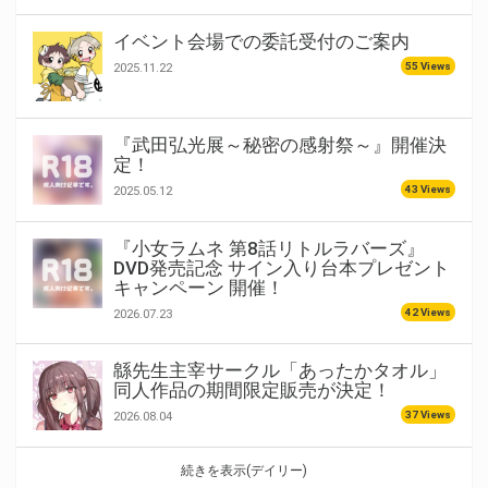
イベント会場での委託受付のご案内
55 Views
2025.11.22
『武田弘光展～秘密の感射祭～』開催決
定！
43 Views
2025.05.12
『小女ラムネ 第8話リトルラバーズ』
DVD発売記念 サイン入り台本プレゼント
キャンペーン 開催！
42 Views
2026.07.23
緜先生主宰サークル「あったかタオル」
同人作品の期間限定販売が決定！
37 Views
2026.08.04
続きを表示(デイリー)