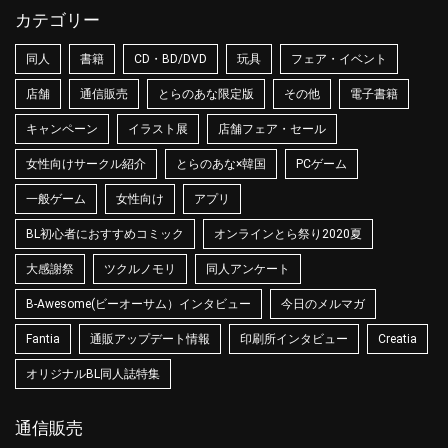
カテゴリー
同人
書籍
CD・BD/DVD
玩具
フェア・イベント
店舗
通信販売
とらのあな限定版
その他
電子書籍
キャンペーン
イラスト展
店舗フェア・セール
女性向けサークル紹介
とらのあな×韓国
PCゲーム
一般ゲーム
女性向け
アプリ
BL初心者におすすめコミック
オンラインとら祭り2020夏
大感謝祭
ツクルノモリ
同人アンケート
B-Awesome(ビーオーサム）インタビュー
今日のメルマガ
Fantia
通販アップデート情報
印刷所インタビュー
Creatia
オリジナルBL同人誌特集
通信販売