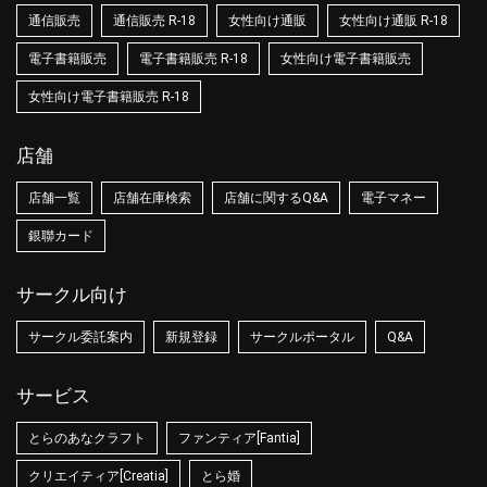
通信販売
通信販売 R-18
女性向け通販
女性向け通販 R-18
電子書籍販売
電子書籍販売 R-18
女性向け電子書籍販売
女性向け電子書籍販売 R-18
店舗
店舗一覧
店舗在庫検索
店舗に関するQ&A
電子マネー
銀聯カード
サークル向け
サークル委託案内
新規登録
サークルポータル
Q&A
サービス
とらのあなクラフト
ファンティア[Fantia]
クリエイティア[Creatia]
とら婚