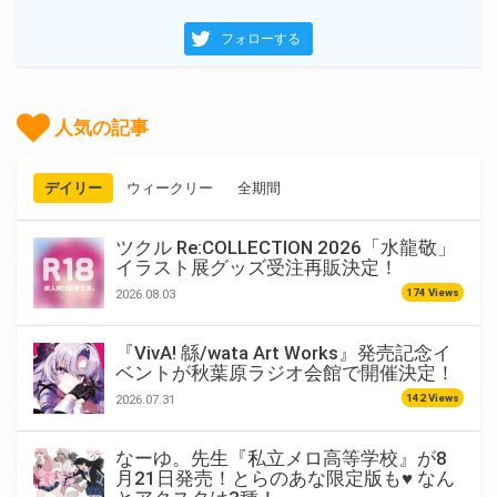
フォローする
人気の記事
デイリー
ウィークリー
全期間
ツクル Re:COLLECTION 2026「水龍敬」
イラスト展グッズ受注再販決定！
174 Views
2026.08.03
『VivA! 緜/wata Art Works』発売記念イ
ベントが秋葉原ラジオ会館で開催決定！
142 Views
2026.07.31
なーゆ。先生『私立メロ高等学校』が8
月21日発売！とらのあな限定版も♥ なん