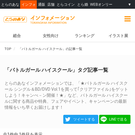
とらのあな
インフォ
通販
店舗
とらコイン
とら婚
WEBオンリー
▼
総合
女性向け
ランキング
イラスト展
TOP
「バトルガール ハイスクール」の記事一覧
「バトルガール ハイスクール」タグ記事一覧
とらのあなインフォメーションでは、「★バトルガール ハイスク
ール シングル＆BD/DVD Vol.1を買って｢クリアファイル｣をゲット
しよう！キャンぺ－ン開催！★」など、バトルガール ハイスクー
ルに関する商品や特典、フェアやイベント、キャンペーンの最新
情報をいち早くお届けします！
ツイートする
LINEで送る
全1件中 1件目を表示