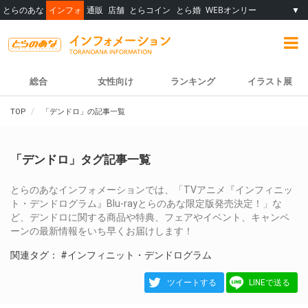
とらのあな
インフォ
通販
店舗
とらコイン
とら婚
WEBオンリー
▼
総合
女性向け
ランキング
イラスト展
TOP
「デンドロ」の記事一覧
「デンドロ」タグ記事一覧
とらのあなインフォメーションでは、「TVアニメ『インフィニッ
ト・デンドログラム』Blu-rayとらのあな限定版発売決定！」な
ど、デンドロに関する商品や特典、フェアやイベント、キャンペ
ーンの最新情報をいち早くお届けします！
関連タグ：
#インフィニット・デンドログラム
ツイートする
LINEで送る