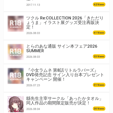
62 Views
2017.11.13
ツクル Re:COLLECTION 2026「きただり
ょうま」イラスト展グッズ受注再販決
定！
61 Views
2026.08.03
とらのあな通販 サイン本フェア2026
SUMMER
33 Views
2026.08.03
『小女ラムネ 第8話リトルラバーズ』
DVD発売記念 サイン入り台本プレゼント
キャンペーン 開催！
31 Views
2026.07.23
緜先生主宰サークル「あったかタオル」
同人作品の期間限定販売が決定！
30 Views
2026.08.04