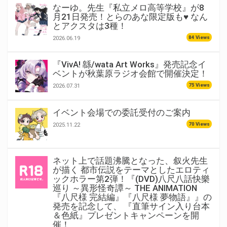
なーゆ。先生『私立メロ高等学校』が8
月21日発売！とらのあな限定版も♥ なん
とアクスタは3種！
84 Views
2026.06.19
『VivA! 緜/wata Art Works』発売記念イ
ベントが秋葉原ラジオ会館で開催決定！
75 Views
2026.07.31
イベント会場での委託受付のご案内
70 Views
2025.11.22
ネット上で話題沸騰となった、叙火先生
が描く 都市伝説をテーマとしたエロティ
ックホラー第2弾！『(DVD)八尺八話快樂
巡り ～異形怪奇譚～ THE ANIMATION
『八尺様 完結編』『八尺様 夢物語』』の
発売を記念して、 『直筆サイン入り台本
＆色紙』プレゼントキャンペーンを開
催！