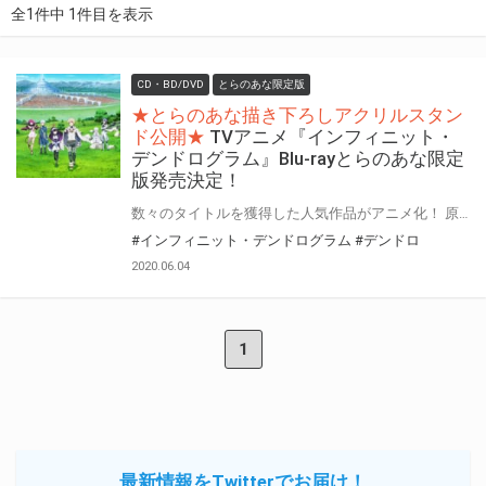
全1件中 1件目を表示
CD・BD/DVD
とらのあな限定版
★とらのあな描き下ろしアクリルスタン
ド公開★
TVアニメ『インフィニット・
デンドログラム』Blu-rayとらのあな限定
版発売決定！
数々のタイトルを獲得した人気作品がアニメ化！ 原作は、2016年「小説家になろう」VRゲーム部門で年間ランキング1位、 「新作ラノベ総選挙2017」ランキング1位、「このラノベがすごい2018年度」 文庫部門新作第2位、現在もHJ文庫、コミックファイアにて連載中！ 話題の次世代VRMMO作品がいよいよ1月よりアニメ放映開始！ Blu-rayも4月から全3巻で発売開始となります！ 更に全巻でとらのあな限定版の発売が決定！ とらのあな限定版は各巻にのアクリルスタンドを付属！ 更に全巻購入特典でアクリルスマホスタンド・アクリル万年カレンダーも付いてきます！ 「インフィニット・デンドログラム」のご予約・ご購入は是非とらのあなをご利用ください！
#インフィニット・デンドログラム
#デンドロ
2020.06.04
1
最新情報をTwitterでお届け！