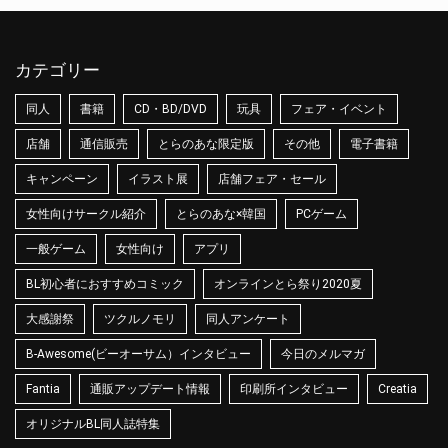
カテゴリー
同人
書籍
CD・BD/DVD
玩具
フェア・イベント
店舗
通信販売
とらのあな限定版
その他
電子書籍
キャンペーン
イラスト展
店舗フェア・セール
女性向けサークル紹介
とらのあな×韓国
PCゲーム
一般ゲーム
女性向け
アプリ
BL初心者におすすめコミック
オンラインとら祭り2020夏
大感謝祭
ツクルノモリ
同人アンケート
B-Awesome(ビーオーサム）インタビュー
今日のメルマガ
Fantia
通販アップデート情報
印刷所インタビュー
Creatia
オリジナルBL同人誌特集