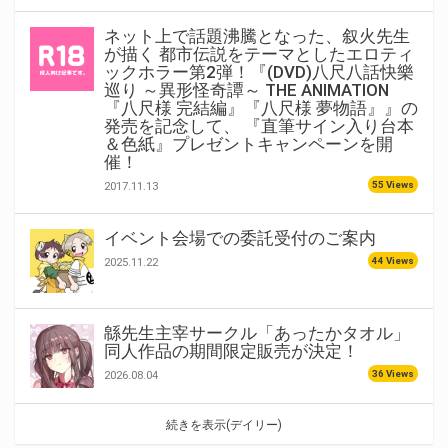
ネット上で話題沸騰となった、叙火先生
が描く 都市伝説をテーマとしたエロティ
ックホラー第2弾！『(DVD)八尺八話快樂
巡り ～異形怪奇譚～ THE ANIMATION
『八尺様 完結編』『八尺様 夢物語』』の
発売を記念して、 『直筆サイン入り台本
＆色紙』プレゼントキャンペーンを開
催！
55 Views
2017.11.13
イベント会場での委託受付のご案内
44 Views
2025.11.22
緜先生主宰サークル「あったかタオル」
同人作品の期間限定販売が決定！
36 Views
2026.08.04
続きを表示(デイリー)