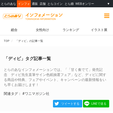
とらのあな
インフォ
通販
店舗
とらコイン
とら婚
WEBオンリー
▼
総合
女性向け
ランキング
イラスト展
TOP
「ディビ」の記事一覧
「ディビ」タグ記事一覧
とらのあなインフォメーションでは、「「甘く奏でて」発売記
念 ディビ先生直筆サイン色紙抽選フェア」など、ディビに関す
る商品や特典、フェアやイベント、キャンペーンの最新情報をい
ち早くお届けします！
関連タグ：
#ワニマガジン社
ツイートする
LINEで送る