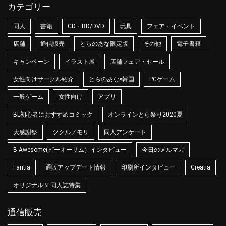
カテゴリー
同人
書籍
CD・BD/DVD
玩具
フェア・イベント
店舗
通信販売
とらのあな限定版
その他
電子書籍
キャンペーン
イラスト展
店舗フェア・セール
女性向けサークル紹介
とらのあな×韓国
PCゲーム
一般ゲーム
女性向け
アプリ
BL初心者におすすめコミック
オンラインとら祭り2020夏
大感謝祭
ツクルノモリ
同人アンケート
B-Awesome(ビーオーサム）インタビュー
今日のメルマガ
Fantia
通販アップデート情報
印刷所インタビュー
Creatia
オリジナルBL同人誌特集
通信販売