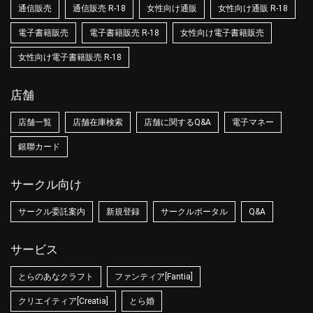
通信販売
通信販売 R-18
女性向け通販
女性向け通販 R-18
電子書籍販売
電子書籍販売 R-18
女性向け電子書籍販売
女性向け電子書籍販売 R-18
店舗
店舗一覧
店舗在庫検索
店舗に関するQ&A
電子マネー
銀聯カード
サークル向け
サークル委託案内
新規登録
サークルポータル
Q&A
サービス
とらのあなクラフト
ファンティア[Fantia]
クリエイティア[Creatia]
とら婚