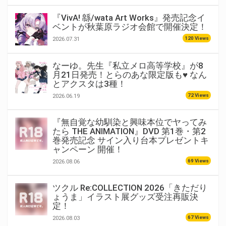
『VivA! 緜/wata Art Works』発売記念イ
ベントが秋葉原ラジオ会館で開催決定！
120 Views
2026.07.31
なーゆ。先生『私立メロ高等学校』が8
月21日発売！とらのあな限定版も♥ なん
とアクスタは3種！
72 Views
2026.06.19
『無自覚な幼馴染と興味本位でヤってみ
たら THE ANIMATION』DVD 第1巻・第2
巻発売記念 サイン入り台本プレゼントキ
ャンペーン 開催！
69 Views
2026.08.06
ツクル Re:COLLECTION 2026「きただり
ょうま」イラスト展グッズ受注再販決
定！
67 Views
2026.08.03