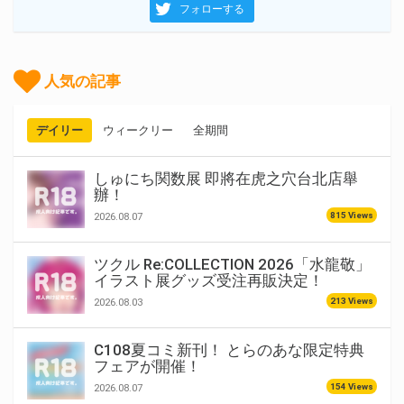
フォローする
人気の記事
デイリー
ウィークリー
全期間
しゅにち関数展 即將在虎之穴台北店舉
辦！
815 Views
2026.08.07
ツクル Re:COLLECTION 2026「水龍敬」
イラスト展グッズ受注再販決定！
213 Views
2026.08.03
C108夏コミ新刊！ とらのあな限定特典
フェアが開催！
154 Views
2026.08.07