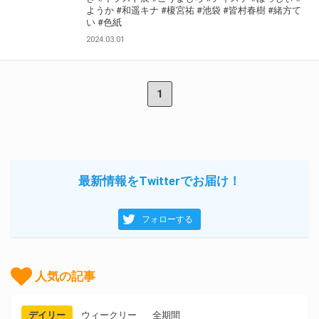
ようか
#和遥キナ
#榎宮祐
#池袋
#皆村春樹
#緒方て
い
#色紙
2024.03.01
1
最新情報をTwitterでお届け！
フォローする
人気の記事
デイリー
ウィークリー
全期間