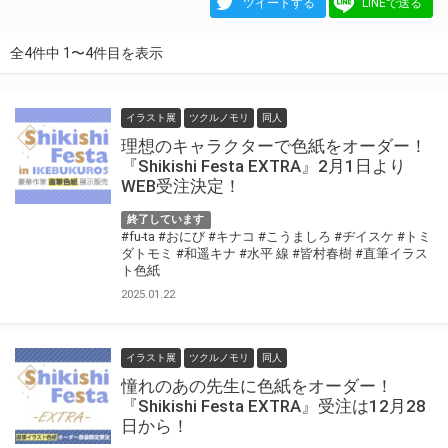
ツイートする
LINEで送る
全4件中 1〜4件目を表示
イラスト展
ツクルノモリ
同人
理想のキャラクターで色紙をオーダー！
『Shikishi Festa EXTRA』2月1日より
WEB受注決定！
終了しています
#fu-ta
#おにび
#キナコ
#こうましろ
#ヂイスケ
#トミ
ダトモミ
#和遥キナ
#水平 線
#皆村春樹
#直筆イラス
ト色紙
2025.01.22
イラスト展
ツクルノモリ
同人
憧れのあの先生に色紙をオーダー！
『Shikishi Festa EXTRA』受注は12月28
日から！