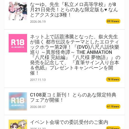
なーゆ。先生『私立メロ高等学校』が8
月21日発売！とらのあな限定版も♥ なん
とアクスタは3種！
89 Views
2026.06.19
ネット上で話題沸騰となった、叙火先生
が描く 都市伝説をテーマとしたエロティ
ックホラー第2弾！『(DVD)八尺八話快樂
巡り ～異形怪奇譚～ THE ANIMATION
『八尺様 完結編』『八尺様 夢物語』』の
発売を記念して、 『直筆サイン入り台本
＆色紙』プレゼントキャンペーンを開
催！
78 Views
2017.11.13
C108夏コミ新刊！ とらのあな限定特典
フェアが開催！
61 Views
2026.08.07
イベント会場での委託受付のご案内
57 Views