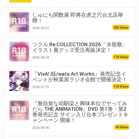
しゅにち関数展 即將在虎之穴台北店舉
辦！
236 Views
2026.08.07
ツクル Re:COLLECTION 2026「水龍敬」
イラスト展グッズ受注再販決定！
170 Views
2026.08.03
『VivA! 緜/wata Art Works』発売記念イ
ベントが秋葉原ラジオ会館で開催決定！
115 Views
2026.07.31
『無自覚な幼馴染と興味本位でヤってみ
たら THE ANIMATION』DVD 第1巻・第2
巻発売記念 サイン入り台本プレゼントキ
ャンペーン 開催！
96 Views
2026.08.06