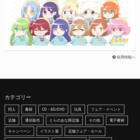
採用情報へ
カテゴリー
同人
書籍
CD・BD/DVD
玩具
フェア・イベント
店舗
通信販売
とらのあな限定版
その他
電子書籍
キャンペーン
イラスト展
店舗フェア・セール