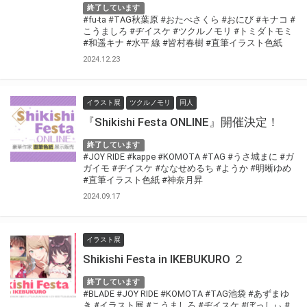
終了しています
#fu-ta
#TAG秋葉原
#おたべさくら
#おにび
#キナコ
#
こうましろ
#ヂイスケ
#ツクルノモリ
#トミダトモミ
#和遥キナ
#水平 線
#皆村春樹
#直筆イラスト色紙
2024.12.23
イラスト展
ツクルノモリ
同人
『Shikishi Festa ONLINE』開催決定！
終了しています
#JOY RIDE
#kappe
#KOMOTA
#TAG
#うさ城まに
#ガ
ガイモ
#ヂイスケ
#ななせめるち
#ようか
#明晰ゆめ
#直筆イラスト色紙
#神奈月昇
2024.09.17
イラスト展
Shikishi Festa in IKEBUKURO ２
終了しています
#BLADE
#JOY RIDE
#KOMOTA
#TAG池袋
#あずまゆ
き
#イラスト展
#こうましろ
#ヂイスケ
#ぼっしぃ
#