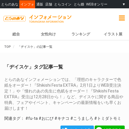
とらのあな
インフォ
通販
店舗
とらコイン
とら婚
WEBオンリー
▼
総合
女性向け
ランキング
イラスト展
TOP
「ヂイスケ」の記事一覧
「ヂイスケ」タグ記事一覧
とらのあなインフォメーションでは、「理想のキャラクターで色
紙をオーダー！『Shikishi Festa EXTRA』2月1日よりWEB受注決
定！」や「憧れのあの先生に色紙をオーダー！『Shikishi Festa
EXTRA』受注は12月28日から！」など、ヂイスケに関する商品や
特典、フェアやイベント、キャンペーンの最新情報をいち早くお
届けします！
関連タグ：
#fu-ta
#おにび
#キナコ
#こうましろ
#トミダトモミ