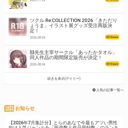
2025.11.22
ツクル Re:COLLECTION 2026「きただり
ょうま」イラスト展グッズ受注再販決
定！
50 Views
2026.08.03
緜先生主宰サークル「あったかタオル」
同人作品の期間限定販売が決定！
34 Views
2026.08.04
続きを表示(デイリー)
人気の記事一覧へ
お知らせ
【2026年7月集計分】とらのあなで今最もアツい男性
向け人気ジャンルを「販売数と作品登録数」のランキ