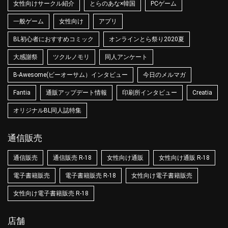
女性向けサークル紹介
とらのあな×韓国
PCゲーム
一般ゲーム
女性向け
アプリ
BL初心者におすすめコミック
オンラインとら祭り2020夏
大感謝祭
ツクルノモリ
同人アンケート
B-Awesome(ビーオーサム）インタビュー
今日のメルマガ
Fantia
通販アップデート情報
印刷所インタビュー
Creatia
オリジナルBL同人誌特集
通信販売
通信販売
通信販売 R-18
女性向け通販
女性向け通販 R-18
電子書籍販売
電子書籍販売 R-18
女性向け電子書籍販売
女性向け電子書籍販売 R-18
店舗