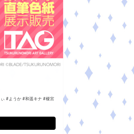
しぃ
#ようか
#和遥キナ
#榎宮