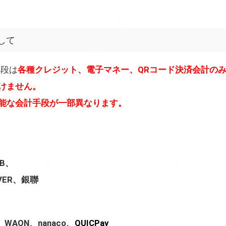
して
手段は
各種クレジット、電子マネー、QRコード決済会計の
けません。
可能な会計手段が一部異なります。
CB、
OVER、銀聯
WAON、nanaco、
QUICPay