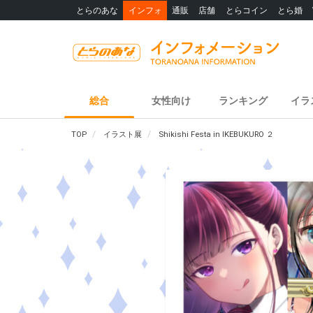
とらのあな
インフォ
通販
店舗
とらコイン
とら婚
総合
女性向け
ランキング
イラ
TOP
イラスト展
Shikishi Festa in IKEBUKURO ２