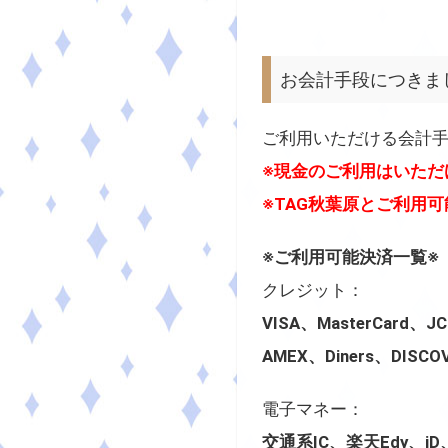
お会計手段につきま
ご利用いただける会計
※現金のご利用はいただ
※TAG秋葉原とご利用
※ご利用可能決済一覧※
クレジット：
VISA、MasterCard、J
AMEX、Diners、DISC
電子マネー：
交通系IC、楽天Edy、iD、