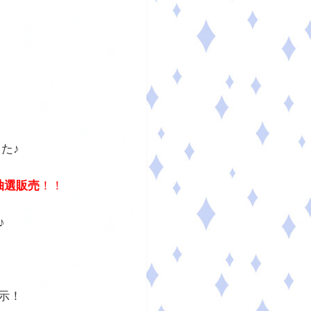
、
た♪
抽選販売
！！
♪
示！