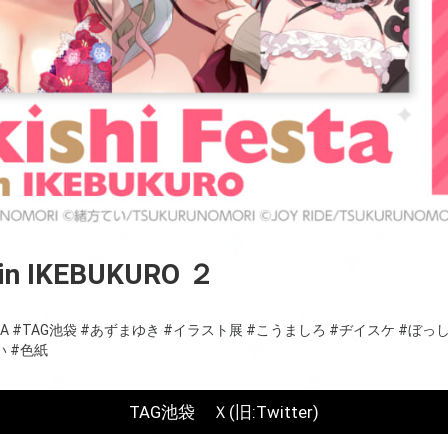
a in IKEBUKURO ２
A
#TAG池袋
#あずまゆき
#イラスト展
#こうましろ
#ヂイスケ
#ぼっ
い
#色紙
TAG池袋 Ｘ(旧:Twitter)