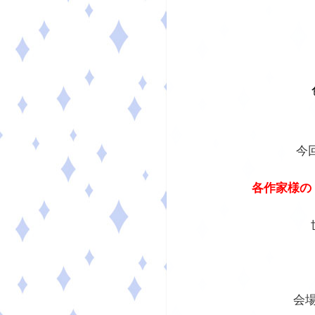
今
各作家様の
会