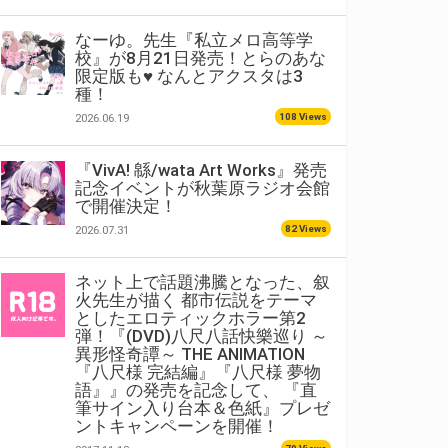
なーゆ。先生『私立メロ高等学
校』が8月21日発売！とらのあな
限定版も♥ なんとアクスタは3
種！
108 Views
2026.06.19
『VivA! 緜/wata Art Works』発売
記念イベントが秋葉原ラジオ会館
で開催決定！
82 Views
2026.07.31
ネット上で話題沸騰となった、叙
火先生が描く 都市伝説をテーマ
としたエロティックホラー第2
弾！『(DVD)八尺八話快樂巡り ～
異形怪奇譚～ THE ANIMATION
『八尺様 完結編』『八尺様 夢物
語』』の発売を記念して、 『直
筆サイン入り台本＆色紙』プレゼ
ントキャンペーンを開催！