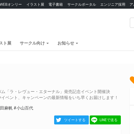
WEBオンリー
イラスト展
電子書籍
サークルポータル
エンジニア採用
ア
スト展
サークル向け
お知らせ
バム「ラ・レヴュー・エターナル」発売記念イベント開催決
やイベント、キャンペーンの最新情報をいち早くお届けします！
富田麻帆
#小山百代
ツイートする
LINEで送る