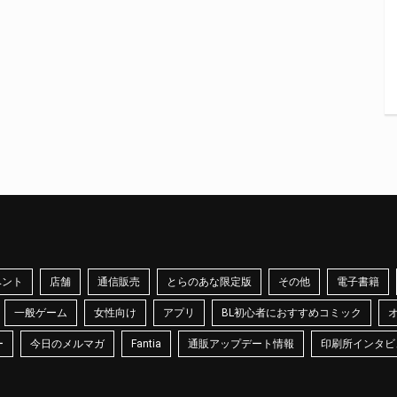
ベント
店舗
通信販売
とらのあな限定版
その他
電子書籍
一般ゲーム
女性向け
アプリ
BL初心者におすすめコミック
ー
今日のメルマガ
Fantia
通販アップデート情報
印刷所インタビ