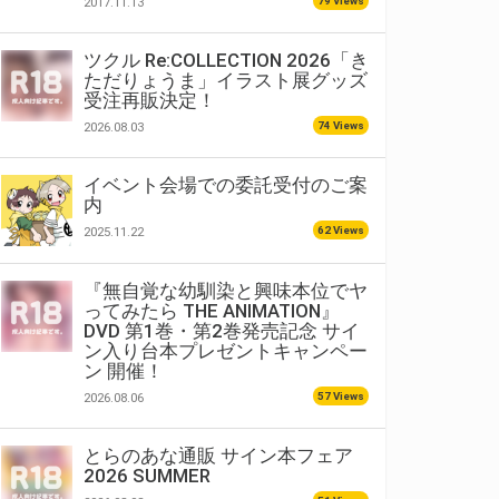
79 Views
2017.11.13
ツクル Re:COLLECTION 2026「き
ただりょうま」イラスト展グッズ
受注再販決定！
74 Views
2026.08.03
イベント会場での委託受付のご案
内
62 Views
2025.11.22
『無自覚な幼馴染と興味本位でヤ
ってみたら THE ANIMATION』
DVD 第1巻・第2巻発売記念 サイ
ン入り台本プレゼントキャンペー
ン 開催！
57 Views
2026.08.06
とらのあな通販 サイン本フェア
2026 SUMMER