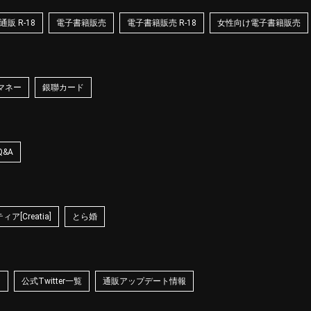
販 R-18
電子書籍販売
電子書籍販売 R-18
女性向け電子書籍販売
マネー
銀聯カード
Q&A
ア[Creatia]
とら婚
☆
公式Twitter一覧
通販アップデート情報