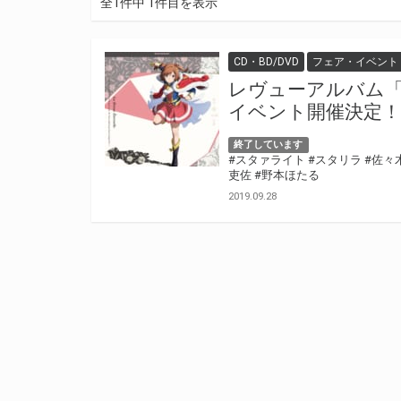
全1件中 1件目を表示
CD・BD/DVD
フェア・イベント
レヴューアルバム
イベント開催決定！
終了しています
#スタァライト
#スタリラ
#佐々
吏佐
#野本ほたる
2019.09.28