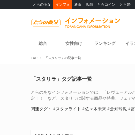
とらのあな
インフォ
通販
店舗
とらコイン
とら婚
総合
女性向け
ランキング
イラ
TOP
「スタリラ」の記事一覧
「スタリラ」タグ記事一覧
とらのあなインフォメーションでは、「レヴューアル
定！！」など、スタリラに関する商品や特典、フェア
関連タグ：
#スタァライト
#佐々木未来
#倉知玲鳳
#