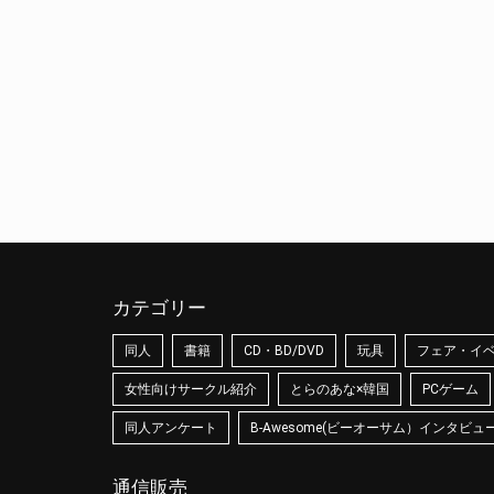
カテゴリー
同人
書籍
CD・BD/DVD
玩具
フェア・イ
女性向けサークル紹介
とらのあな×韓国
PCゲーム
同人アンケート
B-Awesome(ビーオーサム）インタビュ
通信販売