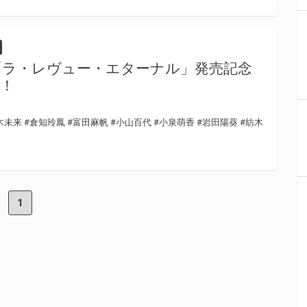
「ラ・レヴュー・エターナル」発売記念
！
木未来
#倉知玲鳳
#富田麻帆
#小山百代
#小泉萌香
#岩田陽葵
#紡木
1