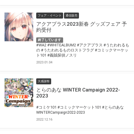
フェア・イベント
通信販売
アクアプラス2023新春 グッズフェア 予
約受付
終了しています
#WA2
#WHITEALBUM2
#アクアプラス
#うたわれるも
の
#うたわれるものロストフラグ
#コミックマーケッ
ト101
#義賊探偵ノスリ
2023.01.04
大感謝祭
とらのあな WINTER Campaign 2022-
2023
#コミケ101
#コミックマーケット101
#とらのあな
WINTERCampaign2022-2023
2022.12.16