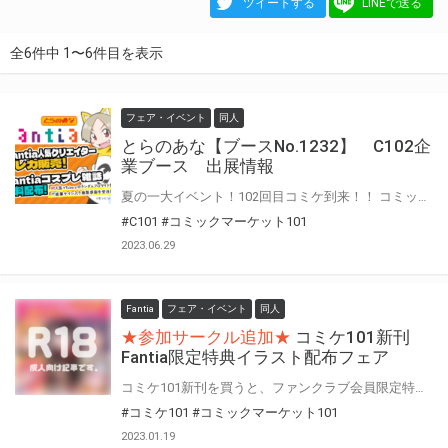
ツイートする
LINEで送る
全6件中 1〜6件目を表示
フェア・イベント
同人
とらのあな【ブースNo.1232】 C102企
業ブース 出展情報
夏の一大イベント！102回目コミケ到来！！ コミックマーケット102企業ブースへとらのあな&Fantiaが参戦決定！！ Fantiaの人気クリエイターによる「トレーディングカード販売」の他、 「ファンティアマガジン創刊号」の無料配布を実施！ どちらも数量限定ですので、お見逃しなく♪ 情報を順次追加公開予定！
#C101
#コミックマーケット101
2023.06.29
Fantia
フェア・イベント
同人
★参加サークル追加★
コミケ101新刊
Fantia限定特典イラスト配布フェア
コミケ101新刊を買うと、ファンクラブ会員限定特典イラストがもらえる！ この機会にぜひFantia会員登録をご検討下さい！
#コミケ101
#コミックマーケット101
2023.01.19