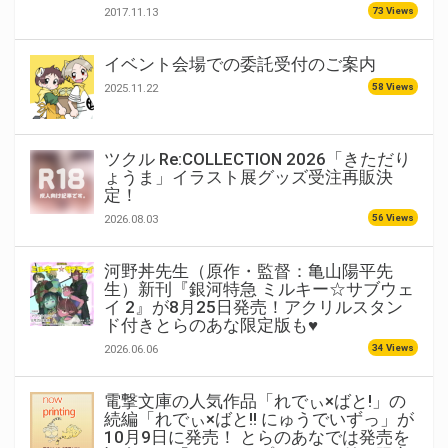
73 Views
2017.11.13
イベント会場での委託受付のご案内
58 Views
2025.11.22
ツクル Re:COLLECTION 2026「きただり
ょうま」イラスト展グッズ受注再販決
定！
56 Views
2026.08.03
河野丼先生（原作・監督：亀山陽平先
生）新刊『銀河特急 ミルキー☆サブウェ
イ 2』が8月25日発売！アクリルスタン
ド付きとらのあな限定版も♥
34 Views
2026.06.06
電撃文庫の人気作品「れでぃ×ばと!」の
続編「れでぃ×ばと!! にゅうでいずっ」が
10月9日に発売！ とらのあなでは発売を