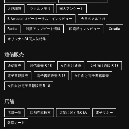
大感謝祭
ツクルノモリ
同人アンケート
B-Awesome(ビーオーサム）インタビュー
今日のメルマガ
Fantia
通販アップデート情報
印刷所インタビュー
Creatia
オリジナルBL同人誌特集
通信販売
通信販売
通信販売 R-18
女性向け通販
女性向け通販 R-18
電子書籍販売
電子書籍販売 R-18
女性向け電子書籍販売
女性向け電子書籍販売 R-18
店舗
店舗一覧
店舗在庫検索
店舗に関するQ&A
電子マネー
銀聯カード