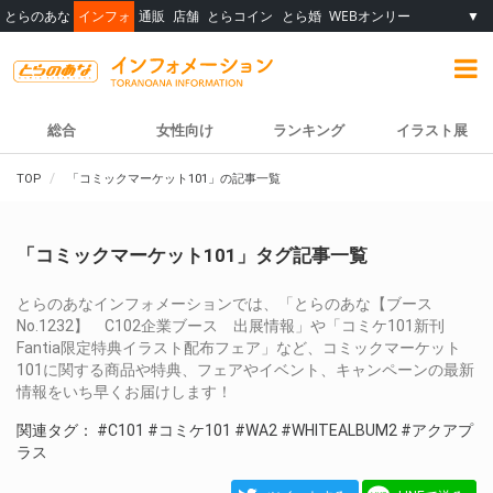
とらのあな
インフォ
通販
店舗
とらコイン
とら婚
WEBオンリー
▼
総合
女性向け
ランキング
イラスト展
TOP
「コミックマーケット101」の記事一覧
「コミックマーケット101」タグ記事一覧
とらのあなインフォメーションでは、「とらのあな【ブース
No.1232】 C102企業ブース 出展情報」や「コミケ101新刊
Fantia限定特典イラスト配布フェア」など、コミックマーケット
101に関する商品や特典、フェアやイベント、キャンペーンの最新
情報をいち早くお届けします！
関連タグ：
#C101
#コミケ101
#WA2
#WHITEALBUM2
#アクアプ
ラス