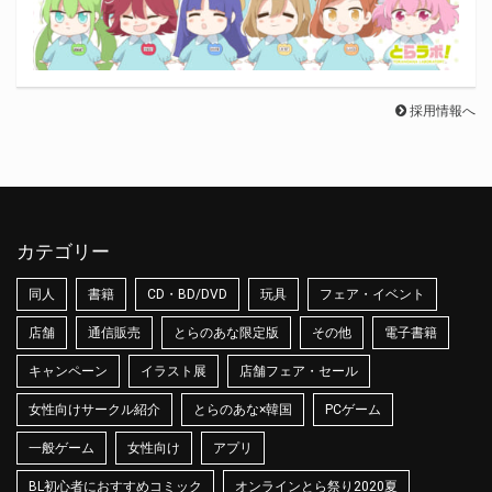
採用情報へ
カテゴリー
同人
書籍
CD・BD/DVD
玩具
フェア・イベント
店舗
通信販売
とらのあな限定版
その他
電子書籍
キャンペーン
イラスト展
店舗フェア・セール
女性向けサークル紹介
とらのあな×韓国
PCゲーム
一般ゲーム
女性向け
アプリ
BL初心者におすすめコミック
オンラインとら祭り2020夏