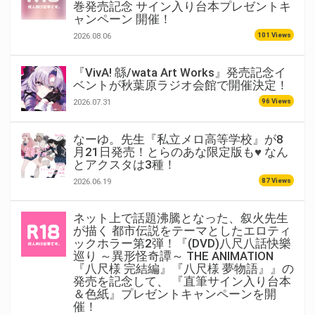
巻発売記念 サイン入り台本プレゼントキ
ャンペーン 開催！
101 Views
2026.08.06
『VivA! 緜/wata Art Works』発売記念イ
ベントが秋葉原ラジオ会館で開催決定！
96 Views
2026.07.31
なーゆ。先生『私立メロ高等学校』が8
月21日発売！とらのあな限定版も♥ なん
とアクスタは3種！
87 Views
2026.06.19
ネット上で話題沸騰となった、叙火先生
が描く 都市伝説をテーマとしたエロティ
ックホラー第2弾！『(DVD)八尺八話快樂
巡り ～異形怪奇譚～ THE ANIMATION
『八尺様 完結編』『八尺様 夢物語』』の
発売を記念して、 『直筆サイン入り台本
＆色紙』プレゼントキャンペーンを開
催！