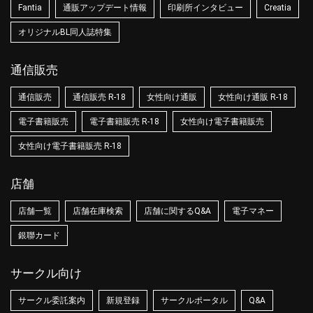
Fantia
通販アップデート情報
印刷所インタビュー
Creatia
オリジナルBL同人誌特集
通信販売
通信販売
通信販売 R-18
女性向け通販
女性向け通販 R-18
電子書籍販売
電子書籍販売 R-18
女性向け電子書籍販売
女性向け電子書籍販売 R-18
店舗
店舗一覧
店舗在庫検索
店舗に関するQ&A
電子マネー
銀聯カード
サークル向け
サークル委託案内
新規登録
サークルポータル
Q&A