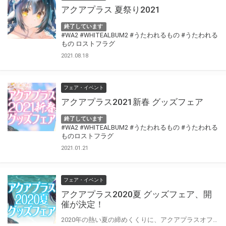
アクアプラス 夏祭り2021
終了しています
#WA2
#WHITEALBUM2
#うたわれるもの
#うたわれる
もの ロストフラグ
2021.08.18
フェア・イベント
アクアプラス2021新春 グッズフェア
終了しています
#WA2
#WHITEALBUM2
#うたわれるもの
#うたわれる
ものロストフラグ
2021.01.21
フェア・イベント
アクアプラス2020夏 グッズフェア、開
催が決定！
2020年の熱い夏の締めくくりに、アクアプラスオフィシャルグッズを販売いたします！ 「WHITE ALBUM2」や最新作「うたわれるもの ロストフラグ」の新作グッズ、ＧＷに販売した商品のキャンセル分など、今回もレアアイテムがいっぱいです！ 「アクアプラス2020夏 グッズフェア」の販売期間は終了致しました。 たくさんのご予約を頂戴し誠にありがとうございました。 グッズ到着まで今しばらくお待ちください。