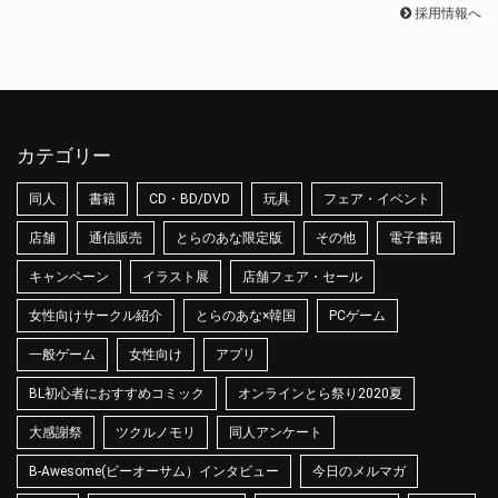
採用情報へ
カテゴリー
同人
書籍
CD・BD/DVD
玩具
フェア・イベント
店舗
通信販売
とらのあな限定版
その他
電子書籍
キャンペーン
イラスト展
店舗フェア・セール
女性向けサークル紹介
とらのあな×韓国
PCゲーム
一般ゲーム
女性向け
アプリ
BL初心者におすすめコミック
オンラインとら祭り2020夏
大感謝祭
ツクルノモリ
同人アンケート
B-Awesome(ビーオーサム）インタビュー
今日のメルマガ