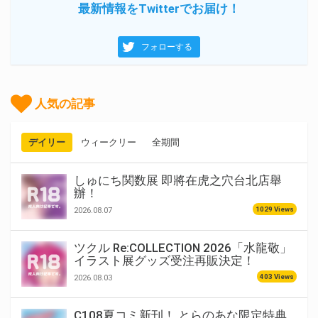
最新情報をTwitterでお届け！
フォローする
人気の記事
デイリー
ウィークリー
全期間
しゅにち関数展 即將在虎之穴台北店舉
辦！
1029 Views
2026.08.07
ツクル Re:COLLECTION 2026「水龍敬」
イラスト展グッズ受注再販決定！
403 Views
2026.08.03
C108夏コミ新刊！ とらのあな限定特典