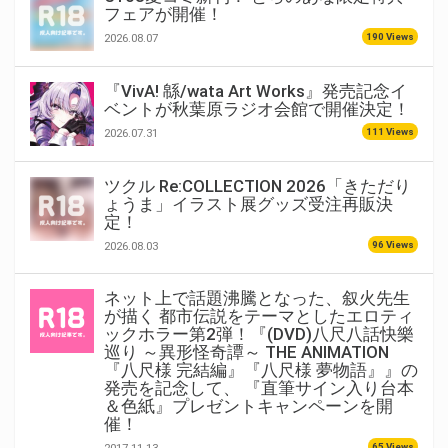
フェアが開催！
190 Views
2026.08.07
『VivA! 緜/wata Art Works』発売記念イ
ベントが秋葉原ラジオ会館で開催決定！
111 Views
2026.07.31
ツクル Re:COLLECTION 2026「きただり
ょうま」イラスト展グッズ受注再販決
定！
96 Views
2026.08.03
ネット上で話題沸騰となった、叙火先生
が描く 都市伝説をテーマとしたエロティ
ックホラー第2弾！『(DVD)八尺八話快樂
巡り ～異形怪奇譚～ THE ANIMATION
『八尺様 完結編』『八尺様 夢物語』』の
発売を記念して、 『直筆サイン入り台本
＆色紙』プレゼントキャンペーンを開
催！
65 Views