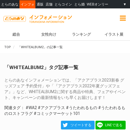
とらのあな
インフォ
通販
店舗
とらコイン
とら婚
WEBオンリー
▼
総合
女性向け
ランキング
イラスト展
TOP
「WHITEALBUM2」の記事一覧
「WHITEALBUM2」タグ記事一覧
とらのあなインフォメーションでは、「アクアプラス2023新春 グ
ッズフェア 予約受付」や「『アクアプラス2022年夏グッズフェ
ア』」など、WHITEALBUM2に関する商品や特典、フェアやイベン
ト、キャンペーンの最新情報をいち早くお届けします！
関連タグ：
#WA2
#アクアプラス
#うたわれるもの
#うたわれるも
のロストフラグ
#コミックマーケット101
ツイートする
LINEで送る