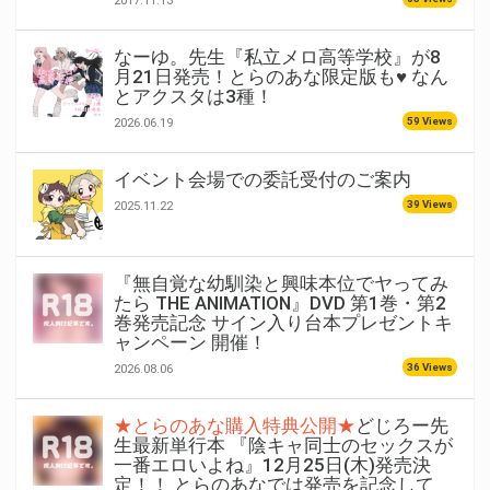
2017.11.13
なーゆ。先生『私立メロ高等学校』が8
月21日発売！とらのあな限定版も♥ なん
とアクスタは3種！
59 Views
2026.06.19
イベント会場での委託受付のご案内
39 Views
2025.11.22
『無自覚な幼馴染と興味本位でヤってみ
たら THE ANIMATION』DVD 第1巻・第2
巻発売記念 サイン入り台本プレゼントキ
ャンペーン 開催！
36 Views
2026.08.06
★とらのあな購入特典公開★
どじろー先
生最新単行本 『陰キャ同士のセックスが
一番エロいよね』12月25日(木)発売決
定！！ とらのあなでは発売を記念して