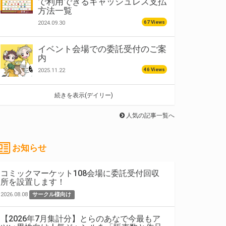
で利用できるキャッシュレス支払
方法一覧
67 Views
2024.09.30
イベント会場での委託受付のご案
内
46 Views
2025.11.22
続きを表示(デイリー)
人気の記事一覧へ
お知らせ
コミックマーケット108会場に委託受付回収
所を設置します！
2026.08.08
サークル様向け
【2026年7月集計分】とらのあなで今最もア