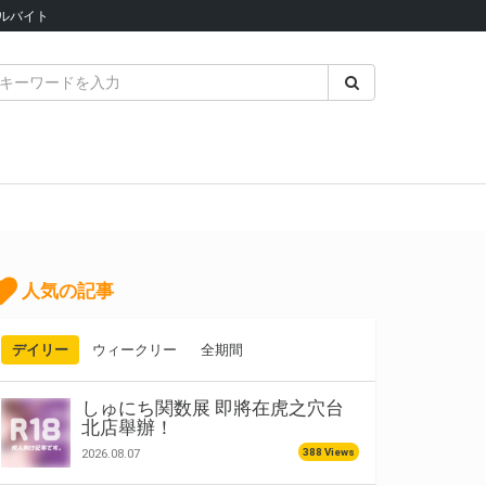
ルバイト
人気の記事
デイリー
ウィークリー
全期間
しゅにち関数展 即將在虎之穴台
北店舉辦！
388 Views
2026.08.07