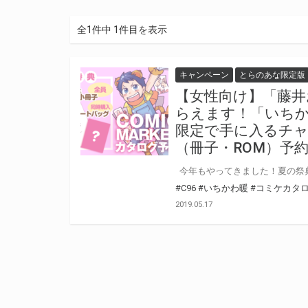
全1件中 1件目を表示
キャンペーン
とらのあな限定版
【女性向け】「藤井
らえます！「いち
限定で手に入るチャ
（冊子・ROM）予
#C96
#いちかわ暖
#コミケカタ
2019.05.17