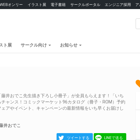
WEBオンリー
イラスト展
電子書籍
サークルポータル
エンジニア採用
ア
スト展
サークル向け
お知らせ
「藤井おでこ先生描き下ろし小冊子」が全員もらえます！「いち
チャンス！コミックマーケット96カタログ（冊子・ROM）予約
フェアやイベント、キャンペーンの最新情報をいち早くお届けし
#藤井おでこ
ツイートする
LINEで送る