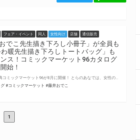
フェア・イベント
同人
女性向け
店舗
通信販売
おでこ先生描き下ろし小冊子」が全員も
かわ暖先生描き下ろしトートバッグ」も
ンス！コミックマーケット96カタログ
約開始！
今年もやってきました！夏の祭典コミックマーケット96が8月に開催！ とらのあなでは、女性のお客様向けに、「藤井おでこ先生描き下ろし小冊子」をご購入特典としてご用意しています！ そのほか、なんと「いちかわ暖先生描き下ろし限定トートバッグ（『新しい上司はど天然』の「主任」と「桃瀬くん」の描き下ろしイラスト！）」が同時購入でGETできちゃいます！！ ぜひコミケ９６カタログはとらのあなでお買い求めください！！ 男性向けはこちら
ログ
#コミックマーケット
#藤井おでこ
1