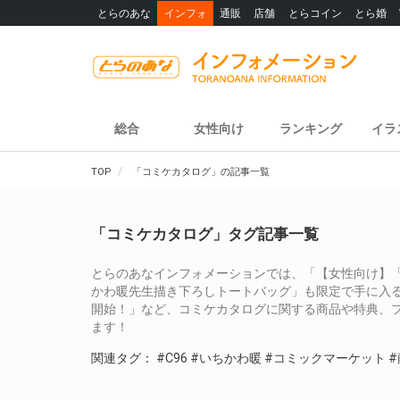
とらのあな
インフォ
通販
店舗
とらコイン
とら婚
総合
女性向け
ランキング
イラ
TOP
「コミケカタログ」の記事一覧
「コミケカタログ」タグ記事一覧
とらのあなインフォメーションでは、「【女性向け】
かわ暖先生描き下ろしトートバッグ」も限定で手に入る
開始！」など、コミケカタログに関する商品や特典、
ます！
関連タグ：
#C96
#いちかわ暖
#コミックマーケット