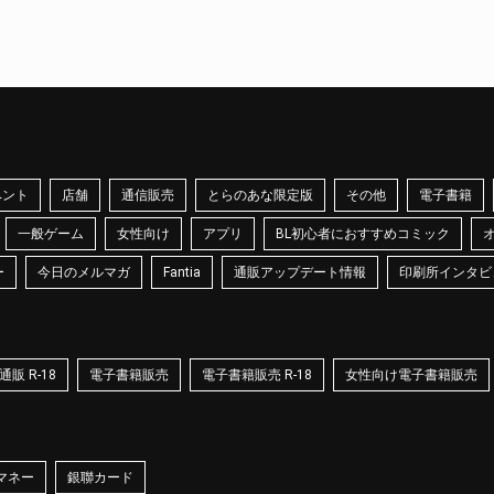
ベント
店舗
通信販売
とらのあな限定版
その他
電子書籍
一般ゲーム
女性向け
アプリ
BL初心者におすすめコミック
ー
今日のメルマガ
Fantia
通販アップデート情報
印刷所インタビ
販 R-18
電子書籍販売
電子書籍販売 R-18
女性向け電子書籍販売
マネー
銀聯カード