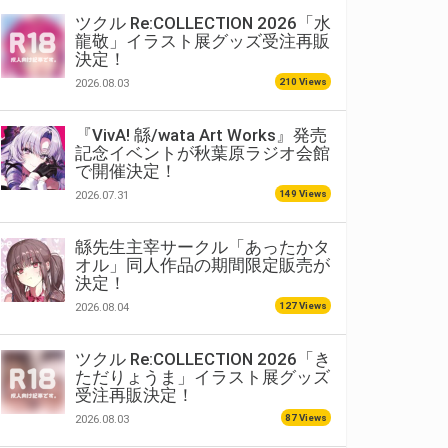
ツクル Re:COLLECTION 2026「水
龍敬」イラスト展グッズ受注再販
決定！
210 Views
2026.08.03
『VivA! 緜/wata Art Works』発売
記念イベントが秋葉原ラジオ会館
で開催決定！
149 Views
2026.07.31
緜先生主宰サークル「あったかタ
オル」同人作品の期間限定販売が
決定！
127 Views
2026.08.04
ツクル Re:COLLECTION 2026「き
ただりょうま」イラスト展グッズ
受注再販決定！
87 Views
2026.08.03