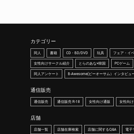
カテゴリー
同人
書籍
CD・BD/DVD
玩具
フェア・イ
女性向けサークル紹介
とらのあな×韓国
PCゲーム
同人アンケート
B-Awesome(ビーオーサム）インタビュ
通信販売
通信販売
通信販売 R-18
女性向け通販
女性向け通
店舗
店舗一覧
店舗在庫検索
店舗に関するQ&A
電子