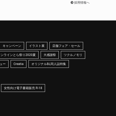
採用情報へ
キャンペーン
イラスト展
店舗フェア・セール
オンラインとら祭り2020夏
大感謝祭
ツクルノモリ
ュー
Creatia
オリジナルBL同人誌特集
女性向け電子書籍販売 R-18