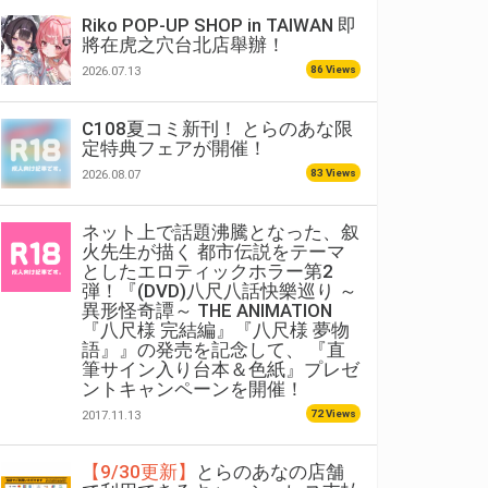
Riko POP-UP SHOP in TAIWAN 即
將在虎之穴台北店舉辦！
86 Views
2026.07.13
C108夏コミ新刊！ とらのあな限
定特典フェアが開催！
83 Views
2026.08.07
ネット上で話題沸騰となった、叙
火先生が描く 都市伝説をテーマ
としたエロティックホラー第2
弾！『(DVD)八尺八話快樂巡り ～
異形怪奇譚～ THE ANIMATION
『八尺様 完結編』『八尺様 夢物
語』』の発売を記念して、 『直
筆サイン入り台本＆色紙』プレゼ
ントキャンペーンを開催！
72 Views
2017.11.13
【9/30更新】
とらのあなの店舗