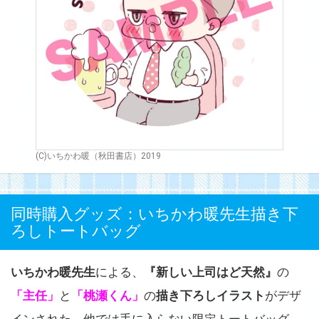
(C)いちかわ暖（秋田書店）2019
同時購入グッズ：いちかわ暖先生描き下
ろしトートバッグ
いちかわ暖先生
による、
『新しい上司はど天然』
の
「主任」
と
「桃瀬くん」
の
描き下ろしイラスト
がデザ