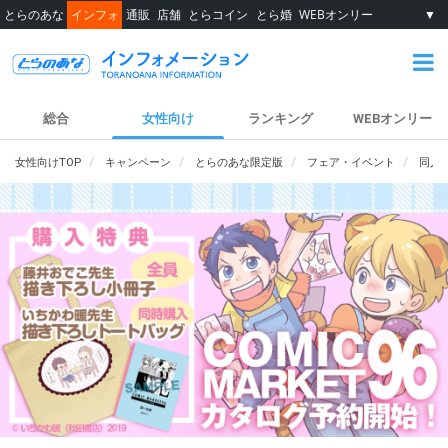
とらのあな
インフォ
通販
店舗
とらコイン
とら婚
WEBオンリー
▼
総合
女性向け
ランキング
WEBオンリー
女性向けTOP
キャンペーン
とらのあな限定版
フェア・イベント
同人