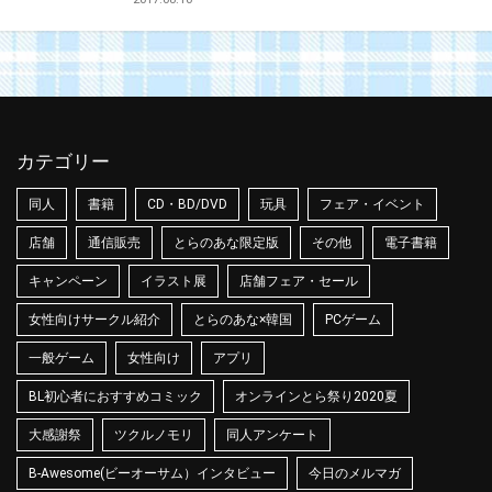
カテゴリー
同人
書籍
CD・BD/DVD
玩具
フェア・イベント
店舗
通信販売
とらのあな限定版
その他
電子書籍
キャンペーン
イラスト展
店舗フェア・セール
女性向けサークル紹介
とらのあな×韓国
PCゲーム
一般ゲーム
女性向け
アプリ
BL初心者におすすめコミック
オンラインとら祭り2020夏
大感謝祭
ツクルノモリ
同人アンケート
B-Awesome(ビーオーサム）インタビュー
今日のメルマガ