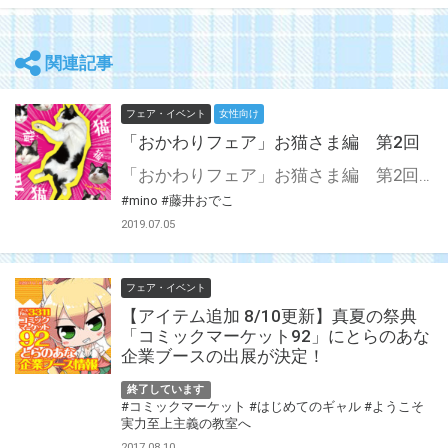
関連記事
フェア・イベント
女性向け
「おかわりフェア」お猫さま編 第2回
「おかわりフェア」お猫さま編 第2回 開催決定！ 大人気 お猫さま編の第2回目の開催が決定いたしました！ 今回も裏面に描き下ろし漫画がデザインされた豪華仕様のクリアファイルとなっております♪ 第2回目からは、藤井おでこ先生のお猫さま“ニカイチョウ氏”が加わり、 なんとmino先生のお猫さま“セツ氏”のクリアファイルも復刻いたします！ お猫さま好きには堪らない“特製クリアファイル”を是非この機会にお求めください！
#mino
#藤井おでこ
2019.07.05
フェア・イベント
【アイテム追加 8/10更新】真夏の祭典
「コミックマーケット92」にとらのあな
企業ブースの出展が決定！
終了しています
#コミックマーケット
#はじめてのギャル
#ようこそ
実力至上主義の教室へ
2017.08.10