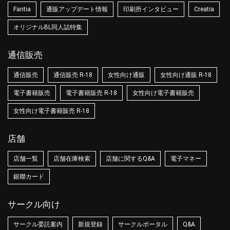
Fantia
通販アップデート情報
印刷所インタビュー
Creatia
オリジナルBL同人誌特集
通信販売
通信販売
通信販売 R-18
女性向け通販
女性向け通販 R-18
電子書籍販売
電子書籍販売 R-18
女性向け電子書籍販売
女性向け電子書籍販売 R-18
店舗
店舗一覧
店舗在庫検索
店舗に関するQ&A
電子マネー
銀聯カード
サークル向け
サークル委託案内
新規登録
サークルポータル
Q&A