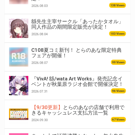
138 Views
2026.08.03
緜先生主宰サークル「あったかタオル」
同人作品の期間限定販売が決定！
103 Views
2026.08.04
C108夏コミ新刊！ とらのあな限定特典
フェアが開催！
99 Views
2026.08.07
『VivA! 緜/wata Art Works』発売記念イ
ベントが秋葉原ラジオ会館で開催決定！
96 Views
2026.07.31
【9/30更新】
とらのあなの店舗で利用で
きるキャッシュレス支払方法一覧
67 Views
2024.09.30