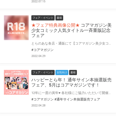
2022.07.15
フェア・イベント
書籍
★フェア特典画像公開★
コアマガジン美
少女コミック人気タイトル一斉重版記念
フェア
とらのあな各店・通販にて【コアマガジン美少女コミック人気タイトル一斉重版記念フェア】を開催!! 期間中に対象書籍をお買い上げの方に《著者描き下ろしイラストカード》プレゼント! 皆様のご利用お待ちしています♪
#コアマガジン
2022.04.29
フェア・イベント
女性向け
書籍
ハッピーとら年！ 通年サイン本抽選販売
フェア、5月はコアマガジンです！
12年に一度の寅年♥ 各社様にご協力いただいて開催する 通年サイン本抽選販売フェア♪ 5月はコアマガジン様にご協力いただきます！ 創刊20年を超えるdrapが登場！ ホストもメンヘラもぜ～～んぶおまかせ♥ この貴重な機会、皆様奮ってご応募くださいませ♥ ※対象は通信販売のみになります。
#コアマガジン
#通年サイン本抽選販売フェア
2022.04.28