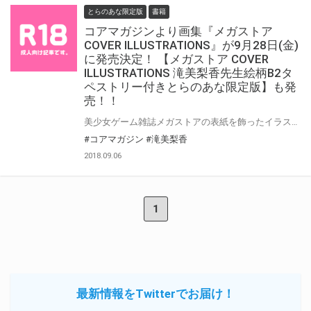
とらのあな限定版
書籍
コアマガジンより画集『メガストア
COVER ILLUSTRATIONS』が9月28日(金)
に発売決定！ 【メガストア COVER
ILLUSTRATIONS 滝美梨香先生絵柄B2タ
ペストリー付きとらのあな限定版】も発
売！！
美少女ゲーム雑誌メガストアの表紙を飾ったイラストを収録した画集 『メガストア COVER ILLUSTRATIONS 』が登場です！ とらのあなでは発売を記念して“滝美梨香先生”イラストのB2タペストリー付き限定版をご用意しました。 お買い逃がしのないよう、是非お求めください！
#コアマガジン
#滝美梨香
2018.09.06
1
最新情報をTwitterでお届け！