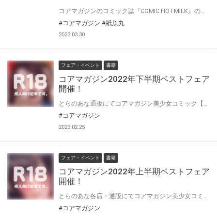
コアマガジンのコミック誌『COMIC HOTMILK』の人気作家・紙魚丸先生！待望の最新単行本登場！！ 『COMIC HOTMILK』掲載作品をまとめた紙魚丸先生の成年向けコミック第4弾！！ 『Sweet and Hot』3月31日(金)発売！！！ とらのあなでは、紙魚丸先生 最新単行本『Sweet and Hot』発売を記念して、 《紙魚丸先生イラストB2タペストリー》付きとらのあな限定版をご用意しました！！ お買い逃しのないよう、是非お求めください！
#コアマガジン
#紙魚丸
2023.03.30
フェア・イベント
書籍
コアマガジン2022年下半期ベストフェア
開催！
とらのあな通販にてコアマガジン美少女コミック【2022年下半期ベストフェア】を開催!! 期間中に対象書籍をお買い上げの方に、フェア特典《描き下ろしイラストカード》プレゼント! 皆様のご利用お待ちしています♪
#コアマガジン
2023.02.25
フェア・イベント
書籍
コアマガジン2022年上半期ベストフェア
開催！
とらのあな各店・通販にてコアマガジン美少女コミック【2022年上半期ベストフェア】を開催!! 期間中に対象書籍をお買い上げの方に、フェア特典《描き下ろしイラストカード》プレゼント! 皆様のご利用お待ちしています♪。
#コアマガジン