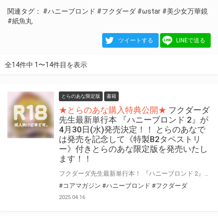
関連タグ：
#ハニーブロンド
#フクダーダ
#ωstar
#美少女万華鏡
#紙魚丸
ツイートする
LINEで送る
全14件中 1〜14件目を表示
とらのあな限定版
書籍
★とらのあな購入特典公開★
フクダーダ
先生最新単行本 『ハニーブロンド 2』が
4月30日(水)発売決定！！ とらのあなで
は発売を記念して《特製B2タペストリ
ー》付きとらのあな限定版を発売いたし
ます！！
フクダーダ先生最新単行本！ 『ハニーブロンド 2』が4月30日(水)に発売！！！ とらのあなでは『ハニーブロンド 2』発売を記念して、《特製B2タペストリー》付きとらのあな限定版をご用意しました！！ お買い逃しのないよう、是非お求めください！
#コアマガジン
#ハニーブロンド
#フクダーダ
2025.04.16