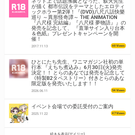
ネット上で話題沸騰となった、叙火先生
が描く 都市伝説をテーマとしたエロティ
ックホラー第2弾！『(DVD)八尺八話快樂
巡り ～異形怪奇譚～ THE ANIMATION
『八尺様 完結編』『八尺様 夢物語』』の
発売を記念して、 『直筆サイン入り台本
＆色紙』プレゼントキャンペーンを開
催！
60 Views
2017.11.13
ひとにたち先生、ワニマガジン社初の単
行本 『えちち煮込み』6月30日(火)発売
決定！！ とらのあなでは発売を記念して
《特製B2タペストリー》付きとらのあな
限定版を発売いたします！！
54 Views
2026.06.11
イベント会場での委託受付のご案内
47 Views
2025.11.22
続きを表示(デイリー)