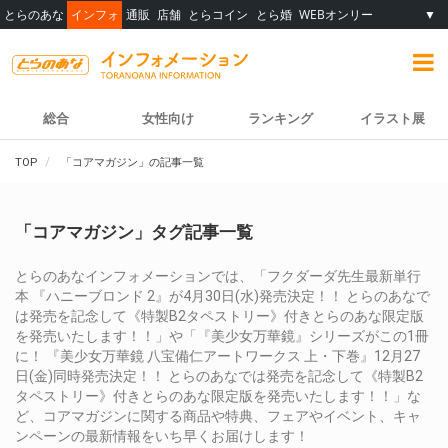
とらのあな
インフォ
通販
店舗
とらコイン
とら婚
WEBオンリー
▼
総合
女性向け
ランキング
イラスト展
TOP
「コアマガジン」の記事一覧
「コアマガジン」タグ記事一覧
とらのあなインフォメーションでは、「フクダーダ先生最新単行
本 『ハニーブロンド 2』が4月30日(水)発売決定！！ とらのあなで
は発売を記念して《特製B2タペストリー》付きとらのあな限定版
を発売いたします！！」や「『美少女万華鏡』シリーズがこの1冊
に！ 『美少女万華鏡 八宝備仁アートワークス 上・下巻』12月27
日(金)同時発売決定！！ とらのあなでは発売を記念して《特製B2
タペストリー》付きとらのあな限定版を発売いたします！！」な
ど、コアマガジンに関する商品や特典、フェアやイベント、キャ
ンペーンの最新情報をいち早くお届けします！