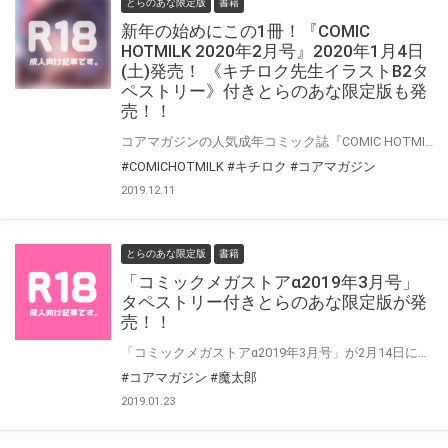
とらのあな限定版
書籍
新年の始めにこの1冊！『COMIC
HOTMILK 2020年2月号』2020年1月4日
(土)発売！ 《キチロク先生イラストB2タ
ペストリー》付きとらのあな限定版も発
売！！
コアマガジンの人気成年コミック誌『COMIC HOTMILK』 新年最初の『COMIC HOTMILK 2020年2月号』がお正月後の2020年1月4日(土)発売！ そして、とらのあなでは今号も発売を記念して、人気絵師・キチロク先生が描くの前号“2020年1月号”の表紙絵を、 加筆差分絵でタペストリー化！《キチロク先生イラストB2タペストリー》付き限定版をご用意しました！！ お買い逃がしのないよう、是非お求めください！！
#COMICHOTMILK
#キチロク
#コアマガジン
2019.12.11
とらのあな限定版
書籍
「コミックメガストアα2019年3月号」
タペストリー付きとらのあな限定版が発
売！！
「コミックメガストアα2019年3月号」が2月14日に発売！ 今回とらのあなでは《魔太郎先生イラスト(とらVer)B2タペストリー付きとらのあな限定版》をご用意しました！ お買い逃がしのないよう、是非お求めください！
#コアマガジン
#魔太郎
2019.01.23