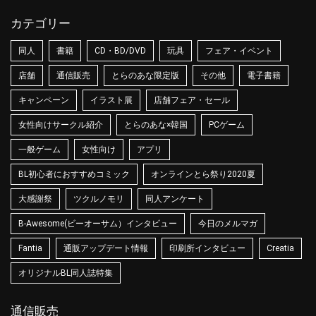
カテゴリー
同人
書籍
CD・BD/DVD
玩具
フェア・イベント
店舗
通信販売
とらのあな限定版
その他
電子書籍
キャンペーン
イラスト展
店舗フェア・セール
女性向けサークル紹介
とらのあな×韓国
PCゲーム
一般ゲーム
女性向け
アプリ
BL初心者におすすめコミック
オンラインとら祭り2020夏
大感謝祭
ツクルノモリ
同人アンケート
B-Awesome(ビーオーサム）インタビュー
今日のメルマガ
Fantia
通販アップデート情報
印刷所インタビュー
Creatia
オリジナルBL同人誌特集
通信販売