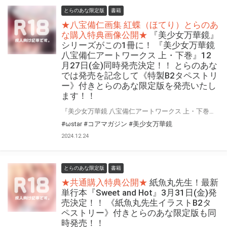
とらのあな限定版
書籍
★八宝備仁画集 紅蝶（ほてり）とらのあ
な購入特典画像公開★
『美少女万華鏡』
シリーズがこの1冊に！ 『美少女万華鏡
八宝備仁アートワークス 上・下巻』12
月27日(金)同時発売決定！！ とらのあな
では発売を記念して《特製B2タペストリ
ー》付きとらのあな限定版を発売いたし
ます！！
『美少女万華鏡 八宝備仁アートワークス 上・下巻』が12月27日(金)に発売！！！ 『美少女万華鏡 八宝備仁アートワークス 収納BOX』も同時発売！ とらのあなでは 『美少女万華鏡 八宝備仁アートワークス』発売を記念して、《特製B2タペストリー》付きとらのあな限定版をご用意しました！！ さらに画集新刊発売を記念して『八宝備仁画集 紅蝶（ほてり）』が重版！ 『八宝備仁画集 紅蝶（ほてり）』描き下ろしB2タペストリー付きとらのあな限定版も復刻販売致します！ お買い逃しのないよう、是非お求めください！
#ωstar
#コアマガジン
#美少女万華鏡
2024.12.24
とらのあな限定版
書籍
★共通購入特典公開★
紙魚丸先生！最新
単行本『Sweet and Hot』3月31日(金)発
売決定！！ 《紙魚丸先生イラストB2タ
ペストリー》付きとらのあな限定版も同
時発売！！