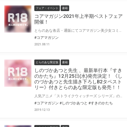
フェア・イベント
書籍
コアマガジン2021年上半期ベストフェア
開催！
とらのあな各店・通販にてコアマガジン美少女コミック【2021年上半期ベストフェア】を開催!! 期間中に対象書籍をお買い上げの方に、フェア特典・対象商品の作家先生による《描き下ろしイラストカード》プレゼント! 皆様のご利用お待ちしています♪。
#コアマガジン
2021.08.11
とらのあな限定版
書籍
しのづかあつと先生 、最新単行本『すき
のかたち』12月25日(水)発売決定！ 《し
のづかあつと先生描き下ろしB2タペスト
リー》付きとらのあな限定版も発売！！
人気アニメ「ストライクウィッチーズ シリーズ」のコミカライズ版やライトノベルのイラスト担当などで人気の作家・しのづかあつと先生！ 成年向け単行本最新刊が発売決定！ コアマガジンの人気美少女コミック誌『コミックホットミルク』掲載作品も一冊にまとめたファン待望の逸品！！ とらのあなでは発売を記念して、《しのづかあつと先生描き下ろしB2タペストリー》付き限定版をご用意しました。 お買い逃がしのないよう、是非お求めください！
#コアマガジン
#しのづかあつと
#すきのかたち
2019.12.13