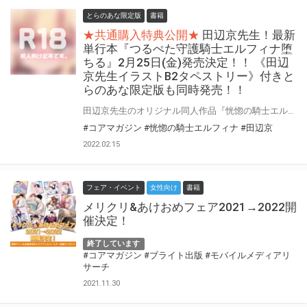
とらのあな限定版
書籍
★共通購入特典公開★
田辺京先生！最新
単行本『つるぺた守護騎士エルフィナ堕
ちる』2月25日(金)発売決定！！ 《田辺
京先生イラストB2タペストリー》付きと
らのあな限定版も同時発売！！
田辺京先生のオリジナル同人作品『恍惚の騎士エルフィナ シリーズ』がコアマガジンより単行本化決定！！ ロリエルフ騎士エルフィナが快楽堕ち！『つるぺた守護騎士エルフィナ堕ちる』2月25日(金)発売！！！ とらのあなでは、田辺京先生 最新単行本『つるぺた守護騎士エルフィナ堕ちる』発売を記念して、 《田辺京先生イラストB2タペストリー》付きとらのあな限定版をご用意しました！！ お買い逃しのないよう、是非お求めください！
#コアマガジン
#恍惚の騎士エルフィナ
#田辺京
2022.02.15
フェア・イベント
女性向け
書籍
メリクリ&あけおめフェア2021→2022開
催決定！
終了しています
#コアマガジン
#ブライト出版
#モバイルメディアリ
サーチ
2021.11.30