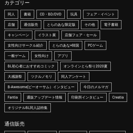
カテゴリー
同人
書籍
CD・BD/DVD
玩具
フェア・イベント
店舗
通信販売
とらのあな限定版
その他
電子書籍
キャンペーン
イラスト展
店舗フェア・セール
女性向けサークル紹介
とらのあな×韓国
PCゲーム
一般ゲーム
女性向け
アプリ
BL初心者におすすめコミック
オンラインとら祭り2020夏
大感謝祭
ツクルノモリ
同人アンケート
B-Awesome(ビーオーサム）インタビュー
今日のメルマガ
Fantia
通販アップデート情報
印刷所インタビュー
Creatia
オリジナルBL同人誌特集
通信販売