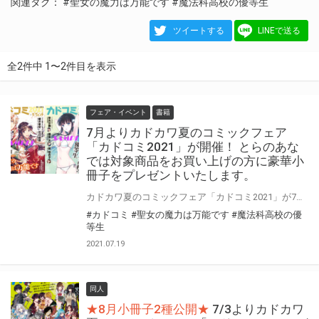
関連タグ：
#聖女の魔力は万能です
#魔法科高校の優等生
ツイートする
LINEで送る
全2件中 1〜2件目を表示
フェア・イベント
書籍
7月よりカドカワ夏のコミックフェア
「カドコミ2021」が開催！ とらのあな
では対象商品をお買い上げの方に豪華小
冊子をプレゼントいたします。
カドカワ夏のコミックフェア「カドコミ2021」が7月から開催！ 「カドコミ2021」では対象商品をお買い上げの方に豪華小冊子をプレゼント! 是非気になっていた作品をこの機会にお買い求めください☆ カドコミ2021の特設ページはこちら↓ https://comic-walker.com/kadocomi/
#カドコミ
#聖女の魔力は万能です
#魔法科高校の優
等生
2021.07.19
同人
★8月小冊子2種公開★
7/3よりカドカワ