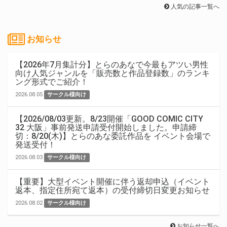
人気の記事一覧へ
お知らせ
【2026年7月集計分】とらのあなで今最もアツい男性
向け人気ジャンルを「販売数と作品登録数」のランキ
ング形式でご紹介！
2026.08.05
サークル様向け
【2026/08/03更新。8/23開催「GOOD COMIC CITY
32 大阪」事前発送申請受付開始しました。申請締
切：8/20(木)】とらのあな委託作品を イベント会場で
発送受付！
2026.08.03
サークル様向け
【重要】大型イベント開催に伴う返却申込（イベント
返本、指定住所宛て返本）の受付締切日変更お知らせ
2026.08.02
サークル様向け
お知らせ一覧へ