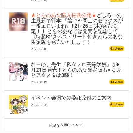
★とらのあな購入特典公開★
どじろー先
生最新単行本 『陰キャ同士のセックスが
一番エロいよね』12月25日(木)発売決
定！！ とらのあなでは発売を記念して
《特製B2タペストリー》付きとらのあな
限定版を発売いたします！！
43 Views
2025.12.18
なーゆ。先生『私立メロ高等学校』が8
月21日発売！とらのあな限定版も♥ なん
とアクスタは3種！
43 Views
2026.06.19
イベント会場での委託受付のご案内
41 Views
2025.11.22
続きを表示(デイリー)