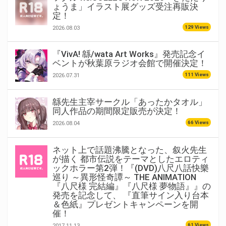
ょうま」イラスト展グッズ受注再販決
定！
129 Views
2026.08.03
『VivA! 緜/wata Art Works』発売記念イ
ベントが秋葉原ラジオ会館で開催決定！
111 Views
2026.07.31
緜先生主宰サークル「あったかタオル」
同人作品の期間限定販売が決定！
66 Views
2026.08.04
ネット上で話題沸騰となった、叙火先生
が描く 都市伝説をテーマとしたエロティ
ックホラー第2弾！『(DVD)八尺八話快樂
巡り ～異形怪奇譚～ THE ANIMATION
『八尺様 完結編』『八尺様 夢物語』』の
発売を記念して、 『直筆サイン入り台本
＆色紙』プレゼントキャンペーンを開
催！
61 Views
2017.11.13