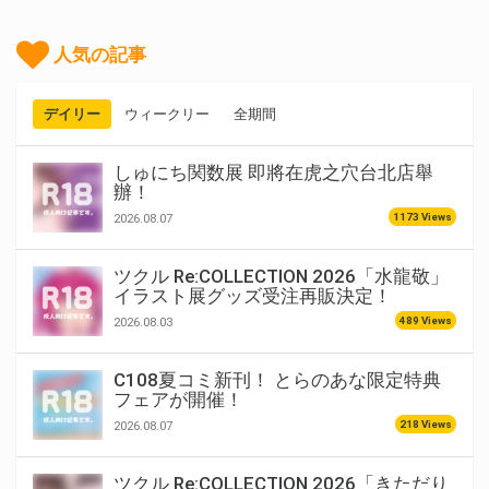
人気の記事
デイリー
ウィークリー
全期間
しゅにち関数展 即將在虎之穴台北店舉
辦！
1173 Views
2026.08.07
ツクル Re:COLLECTION 2026「水龍敬」
イラスト展グッズ受注再販決定！
489 Views
2026.08.03
C108夏コミ新刊！ とらのあな限定特典
フェアが開催！
218 Views
2026.08.07
ツクル Re:COLLECTION 2026「きただり