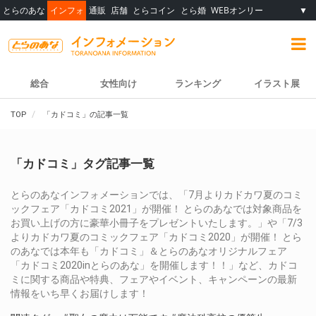
とらのあな
インフォ
通販
店舗
とらコイン
とら婚
WEBオンリー
▼
総合
女性向け
ランキング
イラスト展
TOP
「カドコミ」の記事一覧
「カドコミ」タグ記事一覧
とらのあなインフォメーションでは、「7月よりカドカワ夏のコミ
ックフェア「カドコミ2021」が開催！ とらのあなでは対象商品を
お買い上げの方に豪華小冊子をプレゼントいたします。」や「7/3
よりカドカワ夏のコミックフェア「カドコミ2020」が開催！ とら
のあなでは本年も「カドコミ」＆とらのあなオリジナルフェア
「カドコミ2020inとらのあな」を開催します！！」など、カドコ
ミに関する商品や特典、フェアやイベント、キャンペーンの最新
情報をいち早くお届けします！