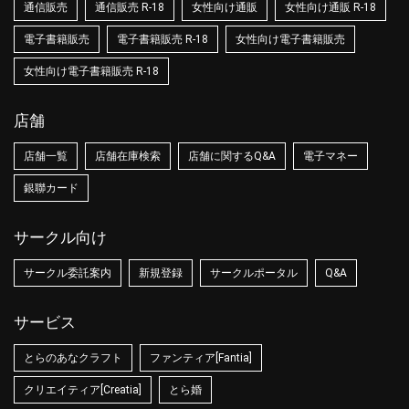
通信販売
通信販売 R-18
女性向け通販
女性向け通販 R-18
電子書籍販売
電子書籍販売 R-18
女性向け電子書籍販売
女性向け電子書籍販売 R-18
店舗
店舗一覧
店舗在庫検索
店舗に関するQ&A
電子マネー
銀聯カード
サークル向け
サークル委託案内
新規登録
サークルポータル
Q&A
サービス
とらのあなクラフト
ファンティア[Fantia]
クリエイティア[Creatia]
とら婚