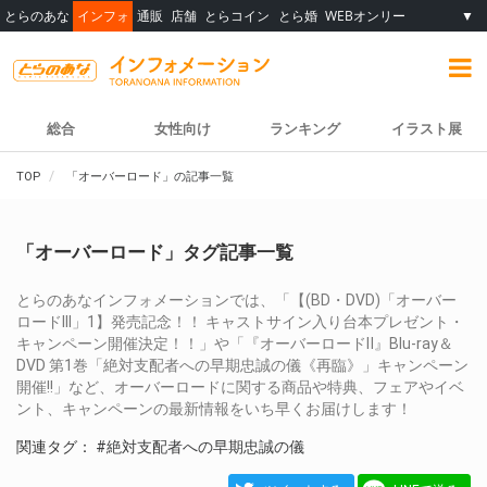
とらのあな
インフォ
通販
店舗
とらコイン
とら婚
WEBオンリー
▼
総合
女性向け
ランキング
イラスト展
TOP
「オーバーロード」の記事一覧
「オーバーロード」タグ記事一覧
とらのあなインフォメーションでは、「【(BD・DVD)「オーバー
ロードIII」1】発売記念！！ キャストサイン入り台本プレゼント・
キャンペーン開催決定！！」や「『オーバーロードⅡ』Blu-ray＆
DVD 第1巻「絶対支配者への早期忠誠の儀《再臨》」キャンペーン
開催!!」など、オーバーロードに関する商品や特典、フェアやイベ
ント、キャンペーンの最新情報をいち早くお届けします！
関連タグ：
#絶対支配者への早期忠誠の儀