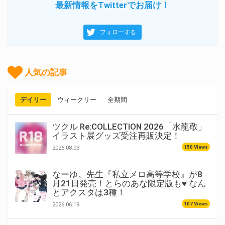
最新情報をTwitterでお届け！
フォローする
人気の記事
デイリー
ウィークリー
全期間
ツクル Re:COLLECTION 2026「水龍敬」
イラスト展グッズ受注再販決定！
150 Views
2026.08.03
なーゆ。先生『私立メロ高等学校』が8
月21日発売！とらのあな限定版も♥ なん
とアクスタは3種！
107 Views
2026.06.19