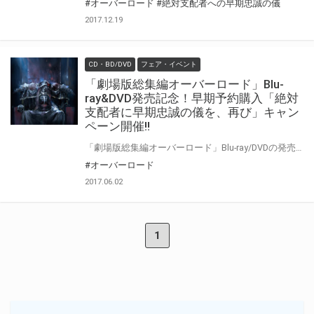
#オーバーロード
#絶対支配者への早期忠誠の儀
2017.12.19
CD・BD/DVD
フェア・イベント
「劇場版総集編オーバーロード」Blu-
ray&DVD発売記念！早期予約購入「絶対
支配者に早期忠誠の儀を、再び」キャン
ペーン開催!!
「劇場版総集編オーバーロード」Blu-ray/DVDの発売を記念して、 早期予約購入キャンペーンを開催いたします！！ 劇場版総集編『オーバーロード 不死者の王』（前編）及び、 『オーバーロード 漆黒の英雄』（後編）Blu-ray＆DVDの2本を対象店舗にて期間内にご予約頂いた方には、 先着でキャラクター原案・so-bin描き下ろし「クレマンティーヌのA3クリアファイル」を発売日に差し上げます！数量限定なのでお早めに！！ 更にとらのあなオリジナル特典「アニメ描き下ろしイラスト使用A3メタリックポスター」も付いてお買い得の商品となっております。 是非とも、とらのあな対象店舗でご予約ください♪
#オーバーロード
2017.06.02
1