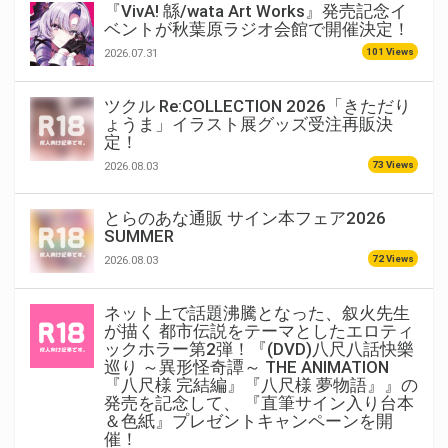
『VivA! 緜/wata Art Works』発売記念イ
ベントが秋葉原ラジオ会館で開催決定！
101 Views
2026.07.31
ツクル Re:COLLECTION 2026「きただり
ょうま」イラスト展グッズ受注再販決
定！
73 Views
2026.08.03
とらのあな通販 サイン本フェア2026
SUMMER
72 Views
2026.08.03
ネット上で話題沸騰となった、叙火先生
が描く 都市伝説をテーマとしたエロティ
ックホラー第2弾！『(DVD)八尺八話快樂
巡り ～異形怪奇譚～ THE ANIMATION
『八尺様 完結編』『八尺様 夢物語』』の
発売を記念して、 『直筆サイン入り台本
＆色紙』プレゼントキャンペーンを開
催！