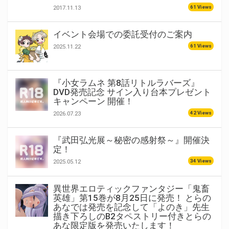
61 Views
2017.11.13
イベント会場での委託受付のご案内
61 Views
2025.11.22
『小女ラムネ 第8話リトルラバーズ』
DVD発売記念 サイン入り台本プレゼント
キャンペーン 開催！
42 Views
2026.07.23
『武田弘光展～秘密の感射祭～』開催決
定！
34 Views
2025.05.12
異世界エロティックファンタジー「鬼畜
英雄」第15巻が8月25日に発売！ とらの
あなでは発売を記念して「よのき」先生
描き下ろしのB2タペストリー付きとらの
あな限定版を発売いたします！