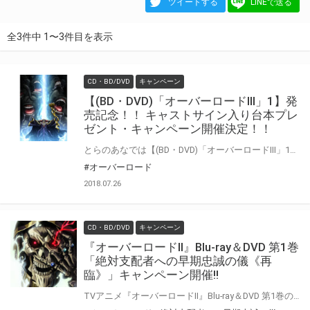
ツイートする
LINEで送る
全3件中 1〜3件目を表示
CD・BD/DVD
キャンペーン
【(BD・DVD)「オーバーロードIII」1】発
売記念！！ キャストサイン入り台本プレ
ゼント・キャンペーン開催決定！！
とらのあなでは【(BD・DVD)「オーバーロードIII」1】の発売を記念して、 「オーバーロードIII」キャスト直筆サイン入り台本プレゼントキャンペーンを開催します！！ 対象商品をご購入された方に、応募抽選券をお渡し致します。 是非、奮ってご応募ください♪
#オーバーロード
2018.07.26
CD・BD/DVD
キャンペーン
『オーバーロードⅡ』Blu-ray＆DVD 第1巻
「絶対支配者への早期忠誠の儀《再
臨》」キャンペーン開催!!
TVアニメ『オーバーロードⅡ』Blu-ray＆DVD 第1巻の発売を記念して、 予約購入キャンペーンを開催いたします！！ 『オーバーロードⅡ』Blu-ray＆DVD 第1巻をにご予約の上、ご購入いただいたお客様に先着で「キャラクター原案・so-bin描き下ろし「アルベド＆シャルティアA4ダブルポケットクリアファイル」」をプレゼント致します!! 是非とも、とらのあな対象店舗でご予約ください♪