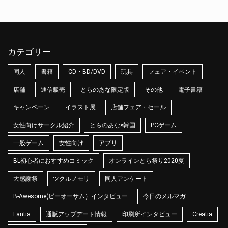
カテゴリー
同人
書籍
CD・BD/DVD
玩具
フェア・イベント
店舗
通信販売
とらのあな限定版
その他
電子書籍
キャンペーン
イラスト展
店舗フェア・セール
女性向けサークル紹介
とらのあな×韓国
PCゲーム
一般ゲーム
女性向け
アプリ
BL初心者におすすめコミック
オンラインとら祭り2020夏
大感謝祭
ツクルノモリ
同人アンケート
B-Awesome(ビーオーサム）インタビュー
今日のメルマガ
Fantia
通販アップデート情報
印刷所インタビュー
Creatia