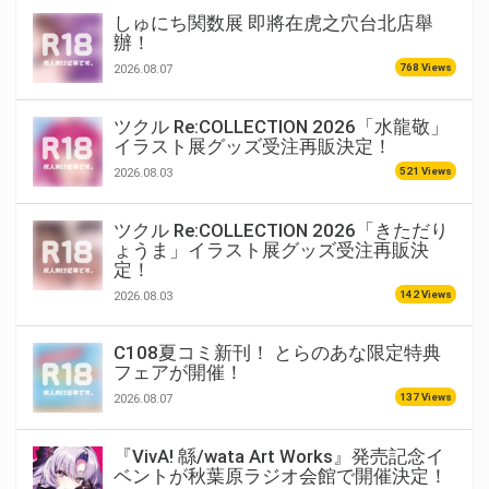
しゅにち関数展 即將在虎之穴台北店舉
辦！
768 Views
2026.08.07
ツクル Re:COLLECTION 2026「水龍敬」
イラスト展グッズ受注再販決定！
521 Views
2026.08.03
ツクル Re:COLLECTION 2026「きただり
ょうま」イラスト展グッズ受注再販決
定！
142 Views
2026.08.03
C108夏コミ新刊！ とらのあな限定特典
フェアが開催！
137 Views
2026.08.07
『VivA! 緜/wata Art Works』発売記念イ
ベントが秋葉原ラジオ会館で開催決定！