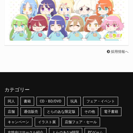
採用情報へ
カテゴリー
同人
書籍
CD・BD/DVD
玩具
フェア・イベント
店舗
通信販売
とらのあな限定版
その他
電子書籍
キャンペーン
イラスト展
店舗フェア・セール
女性向けサークル紹介
とらのあな×韓国
PCゲーム