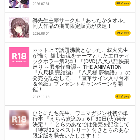
98 Views
2026.07.31
緜先生主宰サークル「あったかタオル」
同人作品の期間限定販売が決定！
79 Views
2026.08.04
ネット上で話題沸騰となった、叙火先生
が描く 都市伝説をテーマとしたエロティ
ックホラー第2弾！『(DVD)八尺八話快樂
巡り ～異形怪奇譚～ THE ANIMATION
『八尺様 完結編』『八尺様 夢物語』』の
発売を記念して、 『直筆サイン入り台本
＆色紙』プレゼントキャンペーンを開
催！
61 Views
2017.11.13
ひとにたち先生、ワニマガジン社初の単
行本 『えちち煮込み』6月30日(火)発売
決定！！ とらのあなでは発売を記念して
《特製B2タペストリー》付きとらのあな
限定版を発売いたします！！