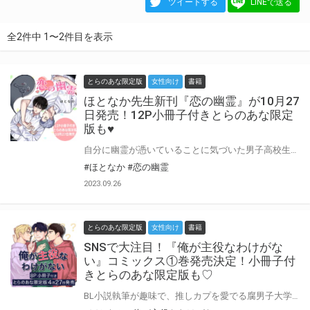
ツイートする
LINEで送る
全2件中 1〜2件目を表示
とらのあな限定版
女性向け
書籍
ほとなか先生新刊『恋の幽霊』が10月27
日発売！12P小冊子付きとらのあな限定
版も♥
自分に幽霊が憑いていることに気づいた男子高校生・荒垣。 幽霊は自分にしか見えないと思っていた荒垣だが、恋の相手・旭川から彼にも幽霊が見えており、幽霊が「荒垣が旭川を好きだ」と伝えてきたと告げられ――!? この恋、幽霊が応援してます――!!! ほとなか先生『恋の幽霊』が10月27日に発売決定！ とらのあなでは刊行を記念して12P小冊子付きとらのあな限定版を発売致します！ 店舗・通販にて予約開始！とらのあな限定版は数量限定生産となりますので、お早めにご予約下さい！
#ほとなか
#恋の幽霊
2023.09.26
とらのあな限定版
女性向け
書籍
SNSで大注目！『俺が主役なわけがな
い』コミックス①巻発売決定！小冊子付
きとらのあな限定版も♡
BL小説執筆が趣味で、推しカプを愛でる腐男子大学生の秋治がなぜか推しカプ（妄想）と急接近！？ 二人を見守る壁になる夢を叶えた──と思われたが、ある日受け（妄想）の口から衝撃の事実が…！ 壁になりたいだけなのに――！！現実は妄想より奇なり！新時代の腐男子ハートフル・コメディ『俺が主役なわけがない』が単行本化！ とらのあなでは刊行を記念して描き下ろし入り8P小冊子付きとらのあな限定版を発売致します♥ 各店・通販にて予約開始！とらのあな限定版は数量限定生産となりますので、お早めにご予約下さい！