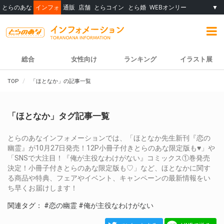
とらのあな
インフォ
通販
店舗
とらコイン
とら婚
WEBオンリー
▼
総合
女性向け
ランキング
イラスト展
TOP
「ほとなか」の記事一覧
「ほとなか」タグ記事一覧
とらのあなインフォメーションでは、「ほとなか先生新刊『恋の
幽霊』が10月27日発売！12P小冊子付きとらのあな限定版も♥」や
「SNSで大注目！『俺が主役なわけがない』コミックス①巻発売
決定！小冊子付きとらのあな限定版も♡」など、ほとなかに関す
る商品や特典、フェアやイベント、キャンペーンの最新情報をい
ち早くお届けします！
関連タグ：
#恋の幽霊
#俺が主役なわけがない