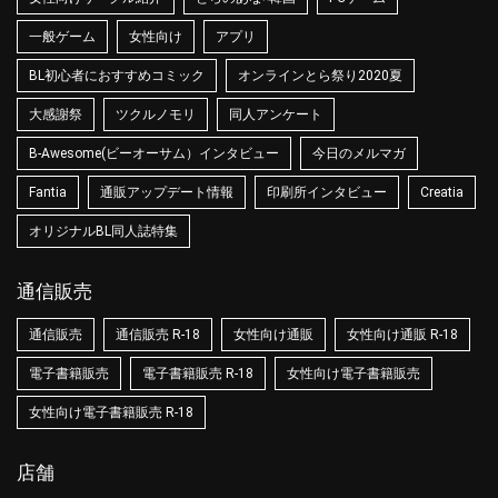
一般ゲーム
女性向け
アプリ
BL初心者におすすめコミック
オンラインとら祭り2020夏
大感謝祭
ツクルノモリ
同人アンケート
B-Awesome(ビーオーサム）インタビュー
今日のメルマガ
Fantia
通販アップデート情報
印刷所インタビュー
Creatia
オリジナルBL同人誌特集
通信販売
通信販売
通信販売 R-18
女性向け通販
女性向け通販 R-18
電子書籍販売
電子書籍販売 R-18
女性向け電子書籍販売
女性向け電子書籍販売 R-18
店舗