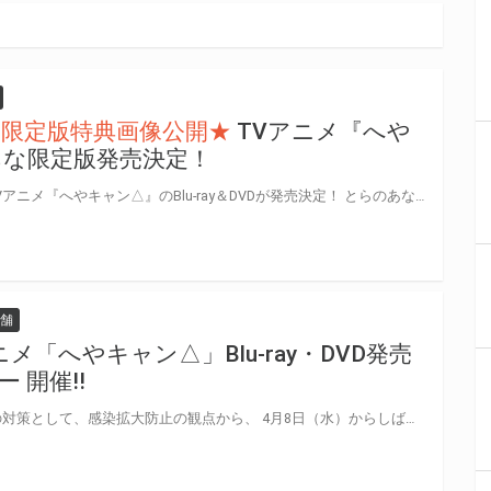
限定版特典画像公開★
TVアニメ『へや
な限定版発売決定！
2020年1月から放送開始となるTVアニメ『へやキャン△』のBlu-ray＆DVDが発売決定！ とらのあなでは、Blu-ray/DVDの『とらのあな限定版』を発売致します！！ 気になるとらのあな限定版の特典は…【アクリルフィギュア】！！！ さらに、とらのあな限定版だけでなく、 とらのあなオリジナル特典として、アニメ描き下ろし「B2タペストリー(リン・恵那)」も実施！ 是非とも、とらのあな対象店舗でご予約・ご購入をお待ちしております♪♪
舗
ニメ「へやキャン△」Blu-ray・DVD発売
 開催!!
新型コロナウイルス感染症関連の対策として、感染拡大防止の観点から、 4月8日（水）からしばらくの期間、とらのあな秋葉原店Bを休業とさせていただきます。 https://news.toranoana.jp/notification/129847 上記に伴い、対象店舗を4月8日以降＜とらのあな秋葉原店C＞に変更させて頂きます。 実施店舗に設置するスタンプ6種をすべて揃えた方に、オリジナルポストカードをプレゼント！ さらにその場で「へやキャン△」Blu-ray/DVDをご予約いただいた方に、 とらのあなオリジナル特典のイラストを使用した＜A3クリアポスター＞もプレゼントいたします！ 是非とも、ご参加ください♪