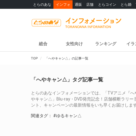
とらのあな
インフォ
通販
店舗
とらコイン
とら婚
総合
女性向け
ランキング
イラ
TOP
「へやキャン△」の記事一覧
「へやキャン△」タグ記事一覧
とらのあなインフォメーションでは、「TVアニメ『へ
やキャン△」Blu-ray・DVD発売記念！店舗横断ラリ
ント、キャンペーンの最新情報をいち早くお届けしま
関連タグ：
#ゆるキャン△