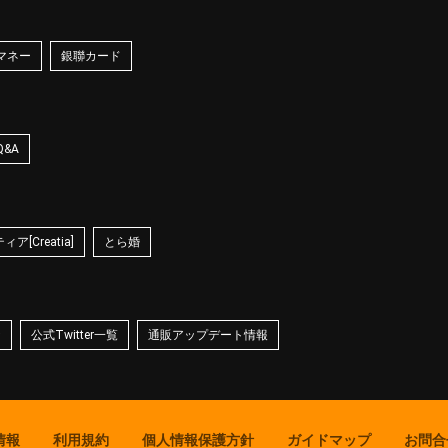
マネー
銀聯カード
Q&A
ア[Creatia]
とら婚
☆
公式Twitter一覧
通販アップデート情報
情報
利用規約
個人情報保護方針
ガイドマップ
お問合