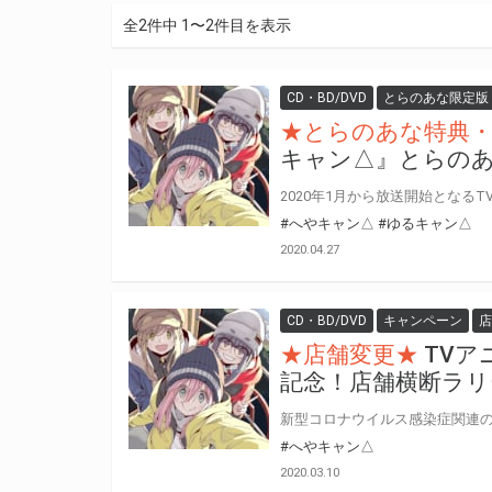
全2件中 1〜2件目を表示
CD・BD/DVD
とらのあな限定版
★とらのあな特典・
キャン△』とらのあ
#へやキャン△
#ゆるキャン△
2020.04.27
CD・BD/DVD
キャンペーン
店
★店舗変更★
TVア
記念！店舗横断ラリー
#へやキャン△
2020.03.10