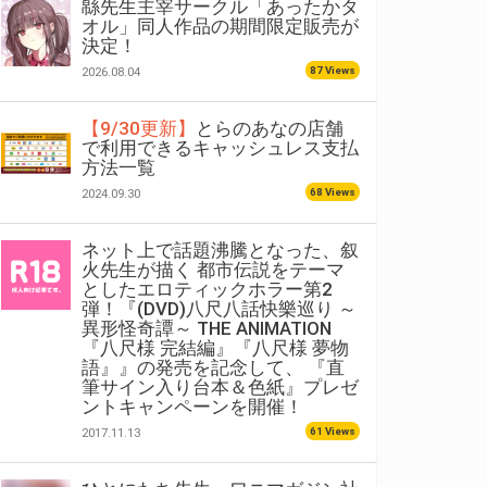
緜先生主宰サークル「あったかタ
オル」同人作品の期間限定販売が
決定！
87 Views
2026.08.04
【9/30更新】
とらのあなの店舗
で利用できるキャッシュレス支払
方法一覧
68 Views
2024.09.30
ネット上で話題沸騰となった、叙
火先生が描く 都市伝説をテーマ
としたエロティックホラー第2
弾！『(DVD)八尺八話快樂巡り ～
異形怪奇譚～ THE ANIMATION
『八尺様 完結編』『八尺様 夢物
語』』の発売を記念して、 『直
筆サイン入り台本＆色紙』プレゼ
ントキャンペーンを開催！
61 Views
2017.11.13