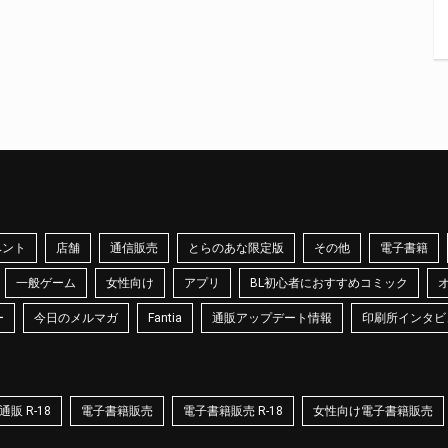
ベント
店舗
通信販売
とらのあな限定版
その他
電子書籍
一般ゲーム
女性向け
アプリ
BL初心者におすすめコミック
ー
今日のメルマガ
Fantia
通販アップデート情報
印刷所インタビ
販 R-18
電子書籍販売
電子書籍販売 R-18
女性向け電子書籍販売