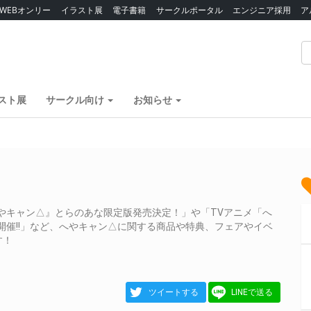
WEBオンリー
イラスト展
電子書籍
サークルポータル
エンジニア採用
ア
スト展
サークル向け
お知らせ
やキャン△』とらのあな限定版発売決定！」や「TVアニメ「へ
ー 開催!!」など、へやキャン△に関する商品や特典、フェアやイベ
す！
ツイートする
LINEで送る