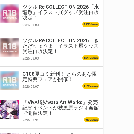
ツクル Re:COLLECTION 2026「水
龍敬」イラスト展グッズ受注再販
決定！
527 Views
2026.08.03
ツクル Re:COLLECTION 2026「き
ただりょうま」イラスト展グッズ
受注再販決定！
154 Views
2026.08.03
C108夏コミ新刊！ とらのあな限
定特典フェアが開催！
119 Views
2026.08.07
『VivA! 緜/wata Art Works』発売
記念イベントが秋葉原ラジオ会館
で開催決定！
95 Views
2026.07.31