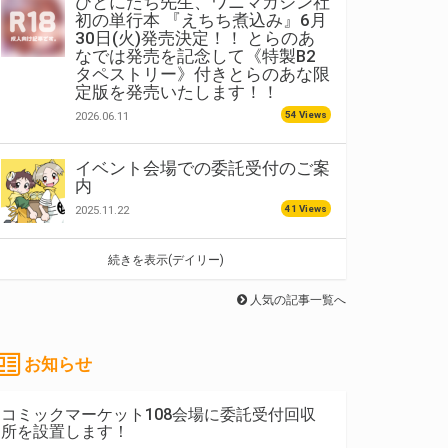
ひとにたち先生、ワニマガジン社
初の単行本 『えちち煮込み』6月
30日(火)発売決定！！ とらのあ
なでは発売を記念して《特製B2
タペストリー》付きとらのあな限
定版を発売いたします！！
54 Views
2026.06.11
イベント会場での委託受付のご案
内
41 Views
2025.11.22
続きを表示(デイリー)
人気の記事一覧へ
お知らせ
コミックマーケット108会場に委託受付回収
所を設置します！