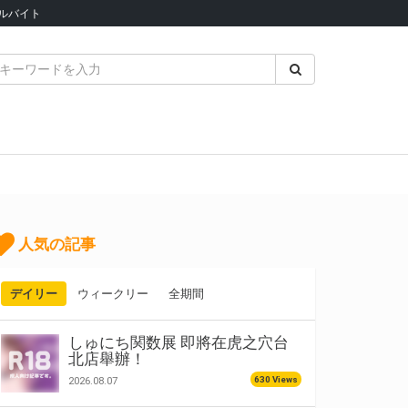
ルバイト
人気の記事
デイリー
ウィークリー
全期間
しゅにち関数展 即將在虎之穴台
北店舉辦！
630 Views
2026.08.07