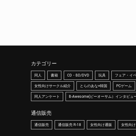
カテゴリー
同人
書籍
CD・BD/DVD
玩具
フェア・イ
女性向けサークル紹介
とらのあな×韓国
PCゲーム
同人アンケート
B-Awesome(ビーオーサム）インタビュ
通信販売
通信販売
通信販売 R-18
女性向け通販
女性向け通