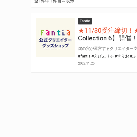
全1件中 1件目を表示
Fantia
★11/30受注締切！
Collection 6】開催
#fantia
#えびふりゃ
#すりお
#ふ
2022.11.25