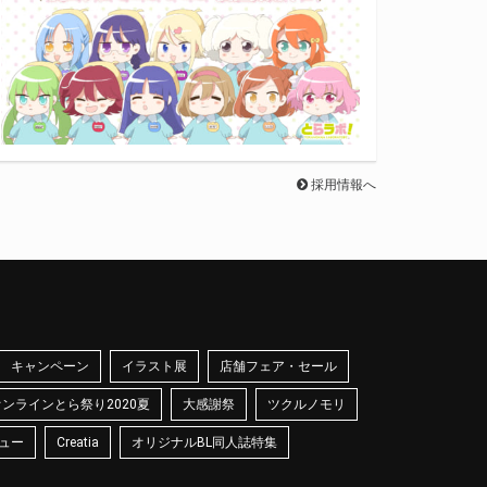
採用情報へ
キャンペーン
イラスト展
店舗フェア・セール
オンラインとら祭り2020夏
大感謝祭
ツクルノモリ
ュー
Creatia
オリジナルBL同人誌特集