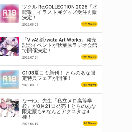
ツクル Re:COLLECTION 2026「水
龍敬」イラスト展グッズ受注再販
決定！
175 Views
2026.08.03
『VivA! 緜/wata Art Works』発売
記念イベントが秋葉原ラジオ会館
で開催決定！
125 Views
2026.07.31
C108夏コミ新刊！ とらのあな限
定特典フェアが開催！
101 Views
2026.08.07
なーゆ。先生『私立メロ高等学
校』が8月21日発売！とらのあな
限定版も♥ なんとアクスタは3
種！
91 Views
2026.06.19