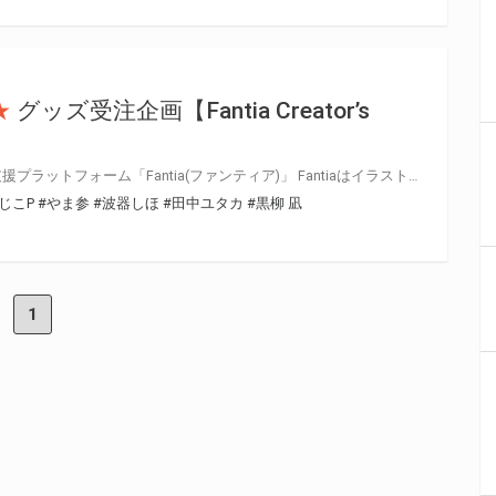
★
グッズ受注企画【Fantia Creator’s
！
虎の穴が運営するクリエイター支援プラットフォーム「Fantia(ファンティア)」 Fantiaはイラスト・漫画・小説・コスプレ・音楽・映像作品など、各方面で活躍されている クリエイターの皆さまを応援する、クリエイター支援プラットフォームです。 そして、Fantiaにて活動されている注目クリエイターの作品をグッズ化する特別企画 「Fantia Creator’s Collection」6回目を開催いたします！ 今回は7名のクリエイターをピックアップ！「とらのあな通信販売」にて期間限定で受注販売を行います！ 期間限定の受注グッズとなっておりますので、この機会をお見逃しなく是非お求め下さい！！
じこP
#やま参
#波器しほ
#田中ユタカ
#黒柳 凪
1