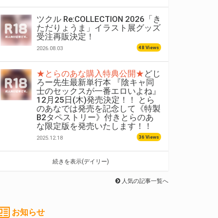
ツクル Re:COLLECTION 2026「き
ただりょうま」イラスト展グッズ
受注再販決定！
48 Views
2026.08.03
★とらのあな購入特典公開★
どじ
ろー先生最新単行本 『陰キャ同
士のセックスが一番エロいよね』
12月25日(木)発売決定！！ とら
のあなでは発売を記念して《特製
B2タペストリー》付きとらのあ
な限定版を発売いたします！！
36 Views
2025.12.18
続きを表示(デイリー)
人気の記事一覧へ
お知らせ