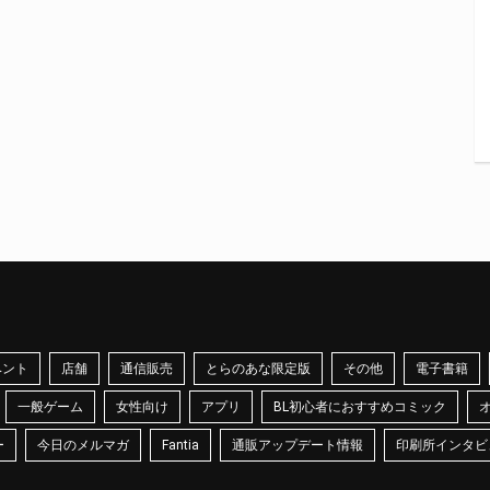
ベント
店舗
通信販売
とらのあな限定版
その他
電子書籍
一般ゲーム
女性向け
アプリ
BL初心者におすすめコミック
ー
今日のメルマガ
Fantia
通販アップデート情報
印刷所インタビ