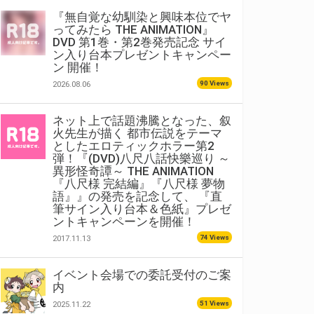
『無自覚な幼馴染と興味本位でヤ
ってみたら THE ANIMATION』
DVD 第1巻・第2巻発売記念 サイ
ン入り台本プレゼントキャンペー
ン 開催！
90 Views
2026.08.06
ネット上で話題沸騰となった、叙
火先生が描く 都市伝説をテーマ
としたエロティックホラー第2
弾！『(DVD)八尺八話快樂巡り ～
異形怪奇譚～ THE ANIMATION
『八尺様 完結編』『八尺様 夢物
語』』の発売を記念して、 『直
筆サイン入り台本＆色紙』プレゼ
ントキャンペーンを開催！
74 Views
2017.11.13
イベント会場での委託受付のご案
内
51 Views
2025.11.22