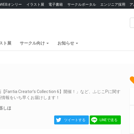
WEBオンリー
イラスト展
電子書籍
サークルポータル
エンジニア採用
ア
スト展
サークル向け
お知らせ
 Creator’s Collection 6】開催！」など、ふじこPに関す
新情報をいち早くお届けします！
器しほ
ツイートする
LINEで送る