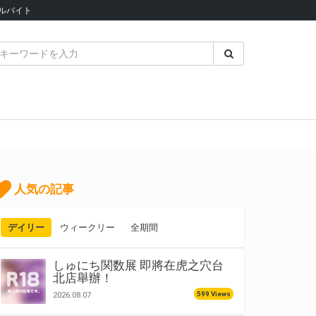
ルバイト
人気の記事
デイリー
ウィークリー
全期間
しゅにち関数展 即將在虎之穴台
北店舉辦！
599 Views
2026.08.07