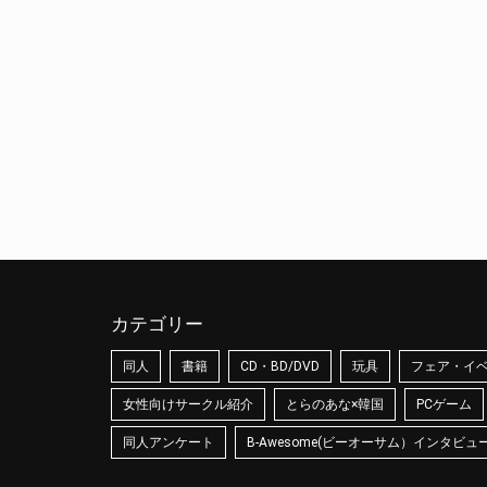
カテゴリー
同人
書籍
CD・BD/DVD
玩具
フェア・イ
女性向けサークル紹介
とらのあな×韓国
PCゲーム
同人アンケート
B-Awesome(ビーオーサム）インタビュ