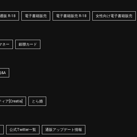
販 R-18
電子書籍販売
電子書籍販売 R-18
女性向け電子書籍販売
マネー
銀聯カード
Q&A
ア[Creatia]
とら婚
☆
公式Twitter一覧
通販アップデート情報