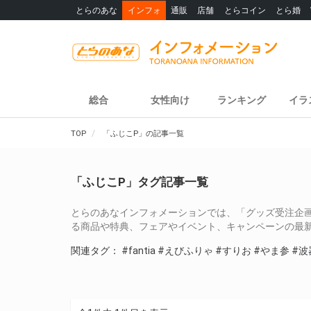
とらのあな
インフォ
通販
店舗
とらコイン
とら婚
総合
女性向け
ランキング
イラ
TOP
「ふじこP」の記事一覧
「ふじこP」タグ記事一覧
とらのあなインフォメーションでは、「グッズ受注企画【Fantia
る商品や特典、フェアやイベント、キャンペーンの最
関連タグ：
#fantia
#えびふりゃ
#すりお
#やま参
#波