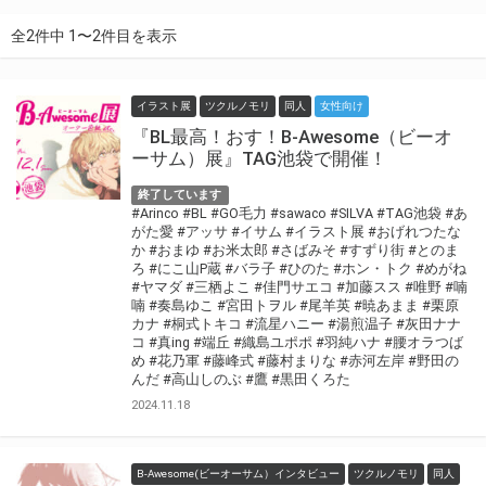
全2件中 1〜2件目を表示
イラスト展
ツクルノモリ
同人
女性向け
『BL最高！おす！B-Awesome（ビーオ
ーサム）展』TAG池袋で開催！
終了しています
#Arinco
#BL
#GO毛力
#sawaco
#SILVA
#TAG池袋
#あ
がた愛
#アッサ
#イサム
#イラスト展
#おげれつたな
か
#おまゆ
#お米太郎
#さばみそ
#すずり街
#とのま
ろ
#にこ山P蔵
#バラ子
#ひのた
#ホン・トク
#めがね
#ヤマダ
#三栖よこ
#佳門サエコ
#加藤スス
#唯野
#喃
喃
#奏島ゆこ
#宮田トヲル
#尾羊英
#暁あまま
#栗原
カナ
#桐式トキコ
#流星ハニー
#湯煎温子
#灰田ナナ
コ
#真ing
#端丘
#織島ユポポ
#羽純ハナ
#腰オラつば
め
#花乃軍
#藤峰式
#藤村まりな
#赤河左岸
#野田の
んだ
#高山しのぶ
#鷹
#黒田くろた
2024.11.18
B-Awesome(ビーオーサム）インタビュー
ツクルノモリ
同人