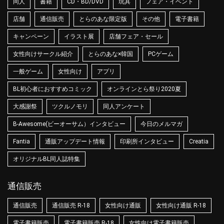
同人
書籍
CD・BD/DVD
玩具
フェア・イベント
店舗
通信販売
とらのあな限定版
その他
電子書籍
キャンペーン
イラスト展
店舗フェア・セール
女性向けサークル紹介
とらのあな×韓国
PCゲーム
一般ゲーム
女性向け
アプリ
BL初心者におすすめコミック
オンラインとら祭り2020夏
大感謝祭
ツクルノモリ
同人アンケート
B-Awesome(ビーオーサム）インタビュー
今日のメルマガ
Fantia
通販アップデート情報
印刷所インタビュー
Creatia
オリジナルBL同人誌特集
通信販売
通信販売
通信販売 R-18
女性向け通販
女性向け通販 R-18
電子書籍販売
電子書籍販売 R-18
女性向け電子書籍販売