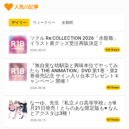
人気の記事
デイリー
ウィークリー
全期間
ツクル Re:COLLECTION 2026「水龍敬」
イラスト展グッズ受注再販決定！
169 Views
2026.08.03
『無自覚な幼馴染と興味本位でヤってみ
たら THE ANIMATION』DVD 第1巻・第2
巻発売記念 サイン入り台本プレゼントキ
ャンペーン 開催！
95 Views
2026.08.06
なーゆ。先生『私立メロ高等学校』が8
月21日発売！とらのあな限定版も♥ なん
とアクスタは3種！
87 Views
2026.06.19