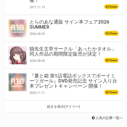
催！
62 Views
2017.11.13
とらのあな通販 サイン本フェア2026
SUMMER
33 Views
2026.08.03
緜先生主宰サークル「あったかタオル」
同人作品の期間限定販売が決定！
29 Views
2026.08.04
『夏と箱 第1話電話ボックスでボーイミ
ーツガール』DVD発売記念 サイン入り台
本プレゼントキャンペーン 開催！
29 Views
2025.11.11
続きを表示(デイリー)
人気の記事一覧へ