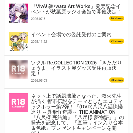
『VivA! 緜/wata Art Works』発売記念イ
ベントが秋葉原ラジオ会館で開催決定！
76 Views
2026.07.31
イベント会場での委託受付のご案内
71 Views
2025.11.22
ツクル Re:COLLECTION 2026「きただり
ょうま」イラスト展グッズ受注再販決
定！
63 Views
2026.08.03
ネット上で話題沸騰となった、叙火先生
が描く 都市伝説をテーマとしたエロティ
ックホラー第2弾！『(DVD)八尺八話快樂
巡り ～異形怪奇譚～ THE ANIMATION
『八尺様 完結編』『八尺様 夢物語』』の
発売を記念して、 『直筆サイン入り台本
＆色紙』プレゼントキャンペーンを開