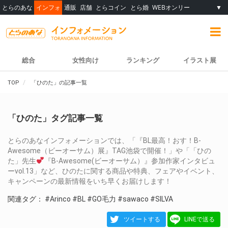
とらのあな
インフォ
通販
店舗
とらコイン
とら婚
WEBオンリー
▼
総合
女性向け
ランキング
イラスト展
TOP
「ひのた」の記事一覧
「ひのた」タグ記事一覧
とらのあなインフォメーションでは、「『BL最高！おす！B-
Awesome（ビーオーサム）展』TAG池袋で開催！」や「「ひの
た」先生
『B-Awesome(ビーオーサム）』参加作家インタビュ
ーvol.13」など、ひのたに関する商品や特典、フェアやイベント、
キャンペーンの最新情報をいち早くお届けします！
関連タグ：
#Arinco
#BL
#GO毛力
#sawaco
#SILVA
ツイートする
LINEで送る