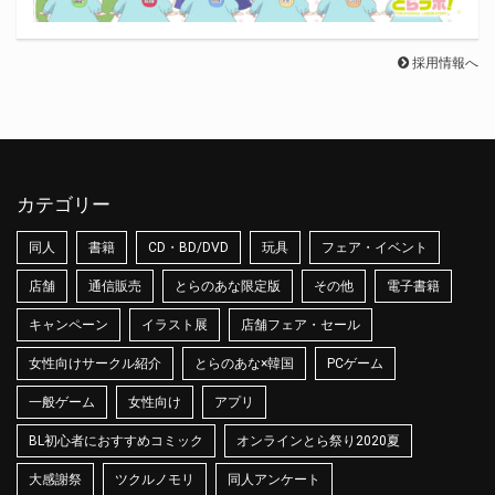
採用情報へ
カテゴリー
同人
書籍
CD・BD/DVD
玩具
フェア・イベント
店舗
通信販売
とらのあな限定版
その他
電子書籍
キャンペーン
イラスト展
店舗フェア・セール
女性向けサークル紹介
とらのあな×韓国
PCゲーム
一般ゲーム
女性向け
アプリ
BL初心者におすすめコミック
オンラインとら祭り2020夏
大感謝祭
ツクルノモリ
同人アンケート