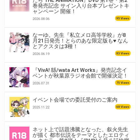
たら THE ANIMATION』DVD 第1巻・第2
巻発売記念 サイン入り台本プレゼントキ
ャンペーン 開催！
95 Views
2026.08.06
なーゆ。先生『私立メロ高等学校』が8
月21日発売！とらのあな限定版も♥ なん
とアクスタは3種！
83 Views
2026.06.19
『VivA! 緜/wata Art Works』発売記念イ
ベントが秋葉原ラジオ会館で開催決定！
75 Views
2026.07.31
イベント会場での委託受付のご案内
68 Views
2025.11.22
ネット上で話題沸騰となった、叙火先生
が描く 都市伝説をテーマとしたエロティ