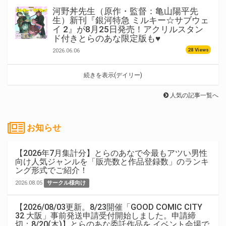
河野丼先生（原作・監督：亀山陽平先
生）新刊『銀河特急 ミルキー☆サブウェ
イ 2』が8月25日発売！アクリルスタン
ド付きとらのあな限定版も♥
28 Views
2026.06.06
続きを表示(デイリー)
人気の記事一覧へ
お知らせ
【2026年7月集計分】とらのあなで今最もアツい男性
向け人気ジャンルを「販売数と作品登録数」のランキ
ング形式でご紹介！
2026.08.05
サークル様向け
【2026/08/03更新。8/23開催「GOOD COMIC CITY
32 大阪」事前発送申請受付開始しました。申請締
切：8/20(木)】とらのあな委託作品を イベント会場で