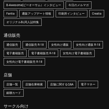
B-Awesome(ビーオーサム）インタビュー
今日のメルマガ
Fantia
通販アップデート情報
印刷所インタビュー
Creatia
オリジナルBL同人誌特集
通信販売
通信販売
通信販売 R-18
女性向け通販
女性向け通販 R-18
電子書籍販売
電子書籍販売 R-18
女性向け電子書籍販売
女性向け電子書籍販売 R-18
店舗
店舗一覧
店舗在庫検索
店舗に関するQ&A
電子マネー
銀聯カード
サークル向け