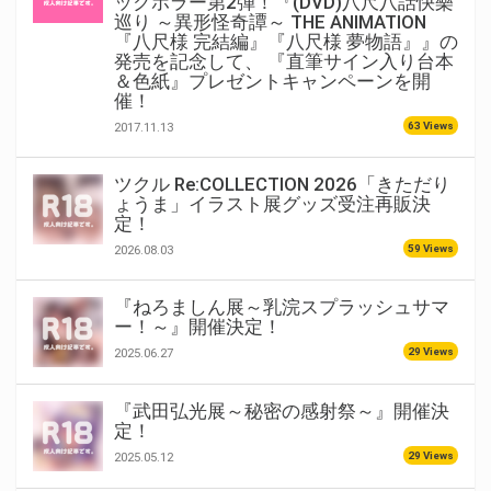
ックホラー第2弾！『(DVD)八尺八話快樂
巡り ～異形怪奇譚～ THE ANIMATION
『八尺様 完結編』『八尺様 夢物語』』の
発売を記念して、 『直筆サイン入り台本
＆色紙』プレゼントキャンペーンを開
催！
63 Views
2017.11.13
ツクル Re:COLLECTION 2026「きただり
ょうま」イラスト展グッズ受注再販決
定！
59 Views
2026.08.03
『ねろましん展～乳浣スプラッシュサマ
ー！～』開催決定！
29 Views
2025.06.27
『武田弘光展～秘密の感射祭～』開催決
定！
29 Views
2025.05.12