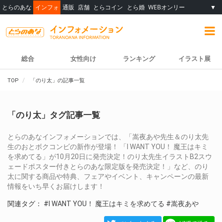
とらのあな
インフォ
通販
店舗
とらコイン
とら婚
WEBオンリー
▼
総合
女性向け
ランキング
イラスト展
TOP
「のり太」の記事一覧
「のり太」タグ記事一覧
とらのあなインフォメーションでは、「嵩夜あや先生＆のり太先
生のおとボクコンビの新作が登場！ 「I WANT YOU！ 魔王はキミ
を求めてる」が10月20日に発売決定！のり太先生イラストB2スウ
ェードポスター付きとらのあな限定版を発売決定！」など、のり
太に関する商品や特典、フェアやイベント、キャンペーンの最新
情報をいち早くお届けします！
関連タグ：
#I WANT YOU！ 魔王はキミを求めてる
#嵩夜あや