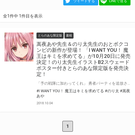
ツイートする
LINEで送る
全1件中 1件目を表示
とらのあな限定版
書籍
嵩夜あや先生＆のり太先生のおとボクコ
ンビの新作が登場！ 「I WANT YOU！ 魔
王はキミを求めてる」が10月20日に発売
決定！のり太先生イラストB2スウェード
ポスター付きとらのあな限定版を発売決
定！
「予の戦隊に加わってくれ」 勇者パーティを追放されたライトを救ったのは魔王!? 先代魔王イムエル、美受肉骸骨剣士サイアン、ダークエルフのアヌ。 Ｈで魔力回復させて、めざせ魔王城！ロリ魔王の励ましＨ、ポンコツ侍をドＭ調教、無垢黒妖精の褐色パイズリ！ 魔王パーティは今日もキミを求めてる。 嵩夜あや先生＆のり太先生の”おとボク”コンビが再び美少女文庫に登場！ 「I WANT YOU！ 魔王はキミを求めてる」が10月20日発売決定！ とらのあなではイラストを担当されるのり太先生のイラストを使用したB2スウェードポスター付きとらのあな限定版を発売いたします！ とらのあなでしか買えない限定版をお見逃しなく！
#I WANT YOU！ 魔王はキミを求めてる
#のり太
#嵩夜
あや
2018.10.04
1