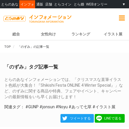
とらのあな
インフォ
通販
店舗
とらコイン
とら婚
WEBオンリー
▼
総合
女性向け
ランキング
イラスト展
TOP
「のずみ」の記事一覧
「のずみ」タグ記事一覧
とらのあなインフォメーションでは、「クリスマスな直筆イラス
ト色紙が大集合！『Shikishi Festa ONLINE 4 Winter Special』」な
ど、のずみに関する商品や特典、フェアやイベント、キャンペー
ンの最新情報をいち早くお届けします！
関連タグ：
#GUNP
#jonsun
#Noyu
#あって七草
#イラスト展
ツイートする
LINEで送る