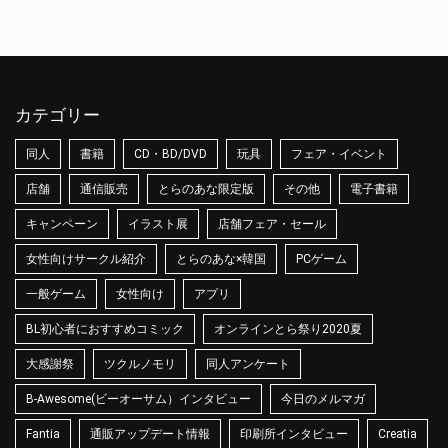
カテゴリー
同人
書籍
CD・BD/DVD
玩具
フェア・イベント
店舗
通信販売
とらのあな限定版
その他
電子書籍
キャンペーン
イラスト展
店舗フェア・セール
女性向けサークル紹介
とらのあな×韓国
PCゲーム
一般ゲーム
女性向け
アプリ
BL初心者におすすめコミック
オンラインとら祭り2020夏
大感謝祭
ツクルノモリ
同人アンケート
B-Awesome(ビーオーサム）インタビュー
今日のメルマガ
Fantia
通販アップデート情報
印刷所インタビュー
Creatia