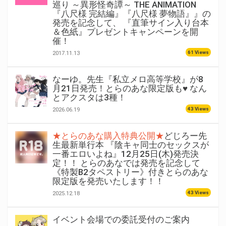
巡り ～異形怪奇譚～ THE ANIMATION
『八尺様 完結編』『八尺様 夢物語』』の
発売を記念して、 『直筆サイン入り台本
＆色紙』プレゼントキャンペーンを開
催！
61 Views
2017.11.13
なーゆ。先生『私立メロ高等学校』が8
月21日発売！とらのあな限定版も♥ なん
とアクスタは3種！
43 Views
2026.06.19
★とらのあな購入特典公開★
どじろー先
生最新単行本 『陰キャ同士のセックスが
一番エロいよね』12月25日(木)発売決
定！！ とらのあなでは発売を記念して
《特製B2タペストリー》付きとらのあな
限定版を発売いたします！！
43 Views
2025.12.18
イベント会場での委託受付のご案内