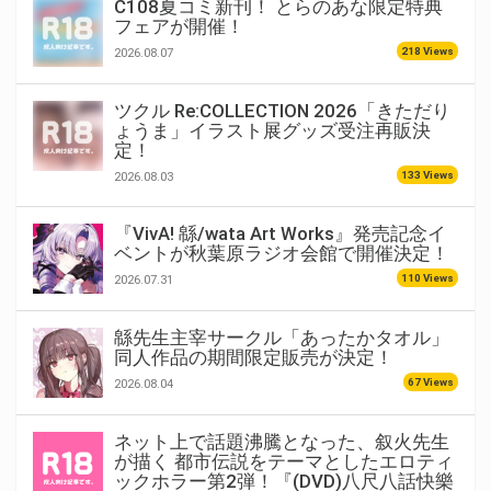
C108夏コミ新刊！ とらのあな限定特典
フェアが開催！
218 Views
2026.08.07
ツクル Re:COLLECTION 2026「きただり
ょうま」イラスト展グッズ受注再販決
定！
133 Views
2026.08.03
『VivA! 緜/wata Art Works』発売記念イ
ベントが秋葉原ラジオ会館で開催決定！
110 Views
2026.07.31
緜先生主宰サークル「あったかタオル」
同人作品の期間限定販売が決定！
67 Views
2026.08.04
ネット上で話題沸騰となった、叙火先生
が描く 都市伝説をテーマとしたエロティ
ックホラー第2弾！『(DVD)八尺八話快樂