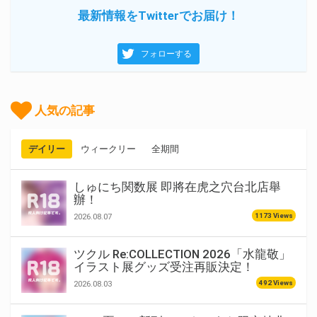
最新情報をTwitterでお届け！
フォローする
人気の記事
デイリー
ウィークリー
全期間
しゅにち関数展 即將在虎之穴台北店舉
辦！
1173 Views
2026.08.07
ツクル Re:COLLECTION 2026「水龍敬」
イラスト展グッズ受注再販決定！
492 Views
2026.08.03