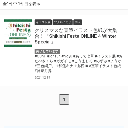
全1件中 1件目を表示
イラスト展
ツクルノモリ
同人
クリスマスな直筆イラスト色紙が大集
合！『Shikishi Festa ONLINE 4 Winter
Special』
終了しています
#GUNP
#jonsun
#Noyu
#あって七草
#イラスト展
#お
たべさくら
#ガガイモ
#こうましろ
#のずみ
#ようか
#三色網戸。
#和遥キナ
#山石18
#直筆イラスト色紙
#神奈月昇
2024.12.19
1