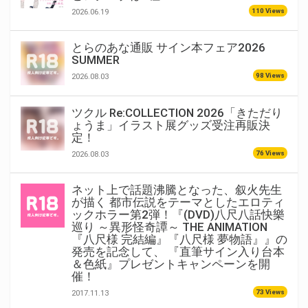
110 Views
2026.06.19
とらのあな通販 サイン本フェア2026
SUMMER
98 Views
2026.08.03
ツクル Re:COLLECTION 2026「きただり
ょうま」イラスト展グッズ受注再販決
定！
76 Views
2026.08.03
ネット上で話題沸騰となった、叙火先生
が描く 都市伝説をテーマとしたエロティ
ックホラー第2弾！『(DVD)八尺八話快樂
巡り ～異形怪奇譚～ THE ANIMATION
『八尺様 完結編』『八尺様 夢物語』』の
発売を記念して、 『直筆サイン入り台本
＆色紙』プレゼントキャンペーンを開
催！
73 Views
2017.11.13