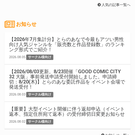
人気の記事一覧へ
お知らせ
【2026年7月集計分】とらのあなで今最もアツい男性
向け人気ジャンルを「販売数と作品登録数」のランキ
ング形式でご紹介！
2026.08.05
サークル様向け
【2026/08/03更新。8/23開催「GOOD COMIC CITY
32 大阪」事前発送申請受付開始しました。申請締
切：8/20(木)】とらのあな委託作品を イベント会場で
発送受付！
2026.08.03
サークル様向け
【重要】大型イベント開催に伴う返却申込（イベント
返本、指定住所宛て返本）の受付締切日変更お知らせ
2026.08.02
サークル様向け