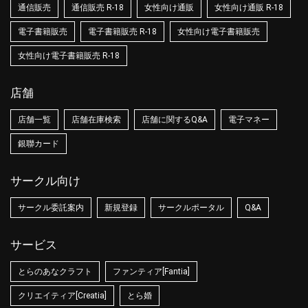
通信販売
通信販売 R-18
女性向け通販
女性向け通販 R-18
電子書籍販売
電子書籍販売 R-18
女性向け電子書籍販売
女性向け電子書籍販売 R-18
店舗
店舗一覧
店舗在庫検索
店舗に関するQ&A
電子マネー
銀聯カード
サークル向け
サークル委託案内
新規登録
サークルポータル
Q&A
サービス
とらのあなクラフト
ファンティア[Fantia]
クリエイティア[Creatia]
とら婚