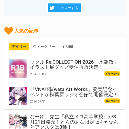
フォローする
人気の記事
デイリー
ウィークリー
全期間
ツクル Re:COLLECTION 2026「水龍敬」
イラスト展グッズ受注再販決定！
173 Views
2026.08.03
『VivA! 緜/wata Art Works』発売記念イ
ベントが秋葉原ラジオ会館で開催決定！
160 Views
2026.07.31
なーゆ。先生『私立メロ高等学校』が8
月21日発売！とらのあな限定版も♥ なん
とアクスタは3種！