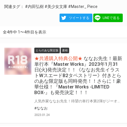
関連タグ：
#内田弘樹
#美少女文庫
#Master_ Piece
ツイートする
LINEで送る
全4件中 1〜4件目を表示
とらのあな限定版
書籍
★共通購入特典公開★
ななお先生！最新
単行本『Master Works』2023年1月31
日(火)発売決定！！《ななお先生イラス
トWスエードB2タペストリー》付きとら
のあな限定版も同時発売！！さらに！豪
華仕様！『Master Works -LIMITED
BOX-』も発売決定！！！
人気作家ななお先生！待望の単行本第2弾がジーオーティーよりついに登場！！！ 『COMIC E×E』の麒麟児・ななお先生の美麗エロティックなフルカラーコミックがこの一冊に！！ ななお先生！フルカラーコミック単行本第2弾『Master Works』2023年1月31日(火)発売！！！ さらに！豪華なアイテム盛り沢山のBOX付き限定版『Master Works -LIMITED BOX-』も登場！！！ そして！とらのあなでは、ななお先生 最新単行本『Master Works』発売を記念して、 《ななお先生イラストWスエードB2タペストリー》付きとらのあな限定版をご用意しました！！ お買い逃しのないよう、是非お求めください！
#ななお
2023.01.24