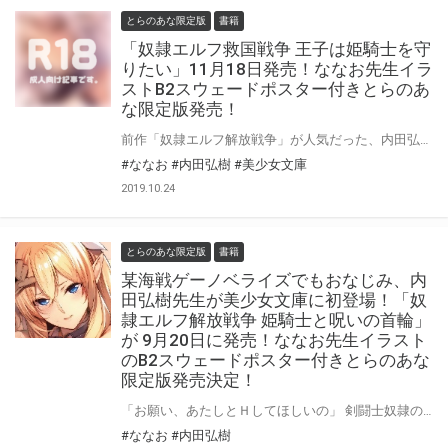
とらのあな限定版
書籍
「奴隷エルフ救国戦争 王子は姫騎士を守
りたい」11月18日発売！ななお先生イラ
ストB2スウェードポスター付きとらのあ
な限定版発売！
前作「奴隷エルフ解放戦争」が人気だった、内田弘樹先生＆ななお先生コンビの待望の2作目発売！「奴隷エルフ救国戦争 王子は姫騎士を守りたい」11月18日発売！とらのあなではななお先生のイラストを使用したB2スウェードポスター付きとらのあな限定版を発売いたします！とらのあなでしか買えない限定版をお見逃しなく！
#ななお
#内田弘樹
#美少女文庫
2019.10.24
とらのあな限定版
書籍
某海戦ゲーノベライズでもおなじみ、内
田弘樹先生が美少女文庫に初登場！「奴
隷エルフ解放戦争 姫騎士と呪いの首輪」
が 9月20日に発売！ななお先生イラスト
のB2スウェードポスター付きとらのあな
限定版発売決定！
「お願い、あたしとＨしてほしいの」 剣闘士奴隷の身から共に逃亡したエルフの姫騎士アイシャが驚愕の申し出！ 帝国軍を破るには様々なプレイを重ね、彼女に嵌められた「呪いの輪装」を外すしかない！ 処女征服、奉仕三昧、アナル献上、子作りＨ……めくるめく快感と迫りくる決戦。 本格エルフ戦記。 「どくそせん」や「シュヴァルツェスマーケン」他、某海戦ゲーノベライズでもおなじみ内田弘樹先生が得意の戦記モノで、ななお先生とタッグを組んで美少女文庫に初登場！「奴隷エルフ解放戦争 姫騎士と呪いの首輪」が 9月20日に発売！ とらのあなではイラストを担当されるななお先生のイラストを使用したB2スウェードポスター付きとらのあな限定版を発売いたします！ とらのあなでしか買えない限定版をお見逃しなく！
#ななお
#内田弘樹