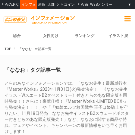
とらのあな
インフォ
通販
店舗
とらコイン
とら婚
WEBオンリー
▼
総合
女性向け
ランキング
イラスト展
TOP
「ななお」の記事一覧
「ななお」タグ記事一覧
とらのあなインフォメーションでは、「ななお先生！最新単行本
『Master Works』2023年1月31日(火)発売決定！！《ななお先生
イラストWスエードB2タペストリー》付きとらのあな限定版も同
時発売！！さらに！豪華仕様！『Master Works -LIMITED BOX-』
も発売決定！！！」や「「奴隷エルフ救国戦争 王子は姫騎士を守
りたい」11月18日発売！ななお先生イラストB2スウェードポスタ
ー付きとらのあな限定版発売！」など、ななおに関する商品や特
典、フェアやイベント、キャンペーンの最新情報をいち早くお届
けします！