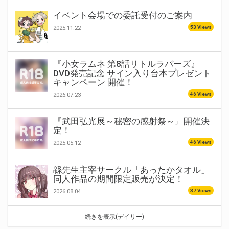
イベント会場での委託受付のご案内
53 Views
2025.11.22
『小女ラムネ 第8話リトルラバーズ』
DVD発売記念 サイン入り台本プレゼント
キャンペーン 開催！
46 Views
2026.07.23
『武田弘光展～秘密の感射祭～』開催決
定！
46 Views
2025.05.12
緜先生主宰サークル「あったかタオル」
同人作品の期間限定販売が決定！
37 Views
2026.08.04
続きを表示(デイリー)