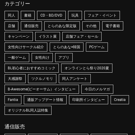
カテゴリー
同人
書籍
CD・BD/DVD
玩具
フェア・イベント
店舗
通信販売
とらのあな限定版
その他
電子書籍
キャンペーン
イラスト展
店舗フェア・セール
女性向けサークル紹介
とらのあな×韓国
PCゲーム
一般ゲーム
女性向け
アプリ
BL初心者におすすめコミック
オンラインとら祭り2020夏
大感謝祭
ツクルノモリ
同人アンケート
B-Awesome(ビーオーサム）インタビュー
今日のメルマガ
Fantia
通販アップデート情報
印刷所インタビュー
Creatia
オリジナルBL同人誌特集
通信販売