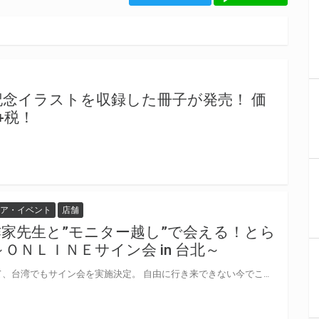
記念イラストを収録した冊子が発売！ 価
+税！
ア・イベント
店舗
家先生と”モニター越し”で会える！とら
～ＯＮＬＩＮＥサイン会 in 台北～
とらのあな創業25周年を記念して、台湾でもサイン会を実施決定。 自由に行き来できない今でこそ、弊社初の【オンラインサイン会】となります！ モニター越しで自分の好きな作家先生と会えるチャンス、どうぞお見逃しなく！ 日本と台湾を結ぶ記念イベントに、是非ともご応募＆ご参加ください。 ※サイン会は台湾の会場と日本の会場をビデオチャットで繋ぐ形で実施いたします。 ※新型コロナウイルス感染症による来場者様やスタッフへの感染予防のため、入場制限を行う可能性がございます。 ※徹夜・開店前の列形成は、他のお客様や近隣の方々のご迷惑となりますのでご遠慮ください。 ※ソーシャルディスタンスを保ち、感染予防へのご協力をお願いいたします。 繁体字