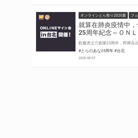
オンラインとら祭り2020夏
フェ
就算在肺炎疫情中，
25周年紀念～ＯＮＬ
#とらのあな25周年
#台北
2020.08.07