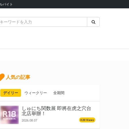
ルバイト
人気の記事
デイリー
ウィークリー
全期間
しゅにち関数展 即將在虎之穴台
北店舉辦！
420 Views
2026.08.07