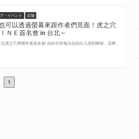
ア・イベント
店舗
也可以透過螢幕來跟作者們見面！虎之穴
ＩＮＥ簽名會 in 台北～
歡慶虎之穴創業25周年，即將在台北虎之穴舉辦作者簽名會! 由於目前無法自由出入境的關係，這將成為虎之穴首次【線上簽名會】! 千萬不要錯過此次透過螢幕跟自己喜歡的作者見面的機會！ 請各位務必參加日本與台灣的聯合紀念簽名會！ ※簽名會當天將以線上視訊與日本會場同步的方式進行簽名會。 ※由於嚴重特殊傳染性肺炎的原因，出於防範起見可能會限制入場人數。 ※禁止通宵或開店前排隊等，會影響其他顧客以及周圍居民的行為。 ※請保持人與人之間的距離，配合預防傳染。 日本語
1