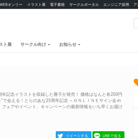
WEBオンリー
イラスト展
電子書籍
サークルポータル
エンジニア採用
ア
スト展
サークル向け
お知らせ
年記念イラストを収録した冊子が発売！ 価格はなんと各250円
で会える！とらのあな25周年記念 ～ＯＮＬＩＮＥサイン会 in
、フェアやイベント、キャンペーンの最新情報をいち早くお届け
ツイートする
LINEで送る