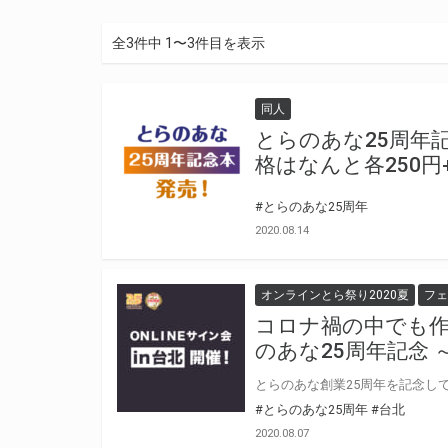
全3件中 1〜3件目を表示
同人
とらのあな25周年
格はなんと各250円
#とらのあな25周年
2020.08.14
オンラインとら祭り2020夏
フェ
コロナ禍の中でも作
のあな25周年記念 
#とらのあな25周年
#台北
2020.08.07