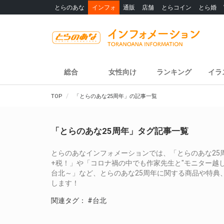
とらのあな
インフォ
通販
店舗
とらコイン
とら婚
総合
女性向け
ランキング
イラ
TOP
「とらのあな25周年」の記事一覧
「とらのあな25周年」タグ記事一覧
とらのあなインフォメーションでは、「とらのあな25周
+税！」や「コロナ禍の中でも作家先生と"モニター越し"
台北～」など、とらのあな25周年に関する商品や特典
します！
関連タグ：
#台北