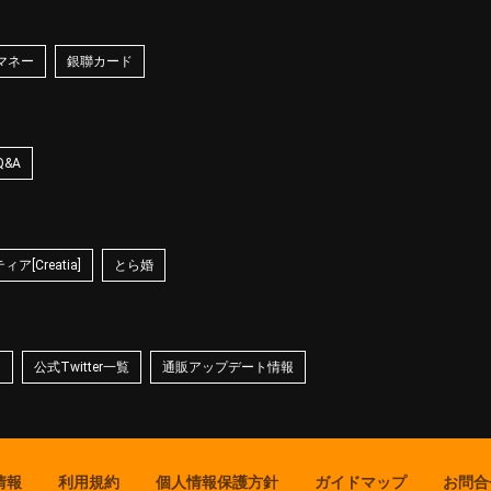
マネー
銀聯カード
Q&A
ア[Creatia]
とら婚
☆
公式Twitter一覧
通販アップデート情報
情報
利用規約
個人情報保護方針
ガイドマップ
お問合