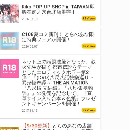
Riko POP-UP SHOP in TAIWAN 即
將在虎之穴台北店舉辦！
85 Views
2026.07.13
C108夏コミ新刊！ とらのあな限
定特典フェアが開催！
85 Views
2026.08.07
ネット上で話題沸騰となった、叙
火先生が描く 都市伝説をテーマ
としたエロティックホラー第2
弾！『(DVD)八尺八話快樂巡り ～
異形怪奇譚～ THE ANIMATION
『八尺様 完結編』『八尺様 夢物
語』』の発売を記念して、 『直
筆サイン入り台本＆色紙』プレゼ
ントキャンペーンを開催！
72 Views
2017.11.13
【9/30更新】
とらのあなの店舗