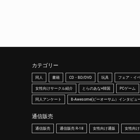
カテゴリー
同人
書籍
CD・BD/DVD
玩具
フェア・イ
女性向けサークル紹介
とらのあな×韓国
PCゲーム
同人アンケート
B-Awesome(ビーオーサム）インタビュ
通信販売
通信販売
通信販売 R-18
女性向け通販
女性向け通