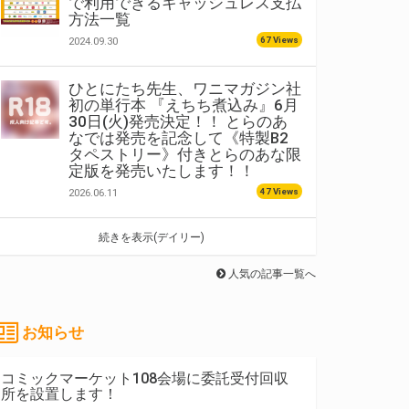
で利用できるキャッシュレス支払
方法一覧
67 Views
2024.09.30
ひとにたち先生、ワニマガジン社
初の単行本 『えちち煮込み』6月
30日(火)発売決定！！ とらのあ
なでは発売を記念して《特製B2
タペストリー》付きとらのあな限
定版を発売いたします！！
47 Views
2026.06.11
続きを表示(デイリー)
人気の記事一覧へ
お知らせ
コミックマーケット108会場に委託受付回収
所を設置します！