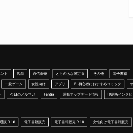
ベント
店舗
通信販売
とらのあな限定版
その他
電子書籍
一般ゲーム
女性向け
アプリ
BL初心者におすすめコミック
ー
今日のメルマガ
Fantia
通販アップデート情報
印刷所インタビ
販 R-18
電子書籍販売
電子書籍販売 R-18
女性向け電子書籍販売