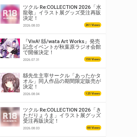
ツクル Re:COLLECTION 2026「水
龍敬」イラスト展グッズ受注再販
決定！
241 Views
2026.08.03
『VivA! 緜/wata Art Works』発売
記念イベントが秋葉原ラジオ会館
で開催決定！
150 Views
2026.07.31
緜先生主宰サークル「あったかタ
オル」同人作品の期間限定販売が
決定！
125 Views
2026.08.04
ツクル Re:COLLECTION 2026「き
ただりょうま」イラスト展グッズ
受注再販決定！
88 Views
2026.08.03