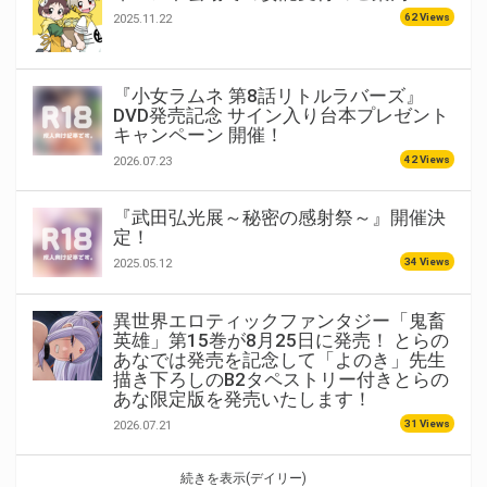
62 Views
2025.11.22
『小女ラムネ 第8話リトルラバーズ』
DVD発売記念 サイン入り台本プレゼント
キャンペーン 開催！
42 Views
2026.07.23
『武田弘光展～秘密の感射祭～』開催決
定！
34 Views
2025.05.12
異世界エロティックファンタジー「鬼畜
英雄」第15巻が8月25日に発売！ とらの
あなでは発売を記念して「よのき」先生
描き下ろしのB2タペストリー付きとらの
あな限定版を発売いたします！
31 Views
2026.07.21
続きを表示(デイリー)