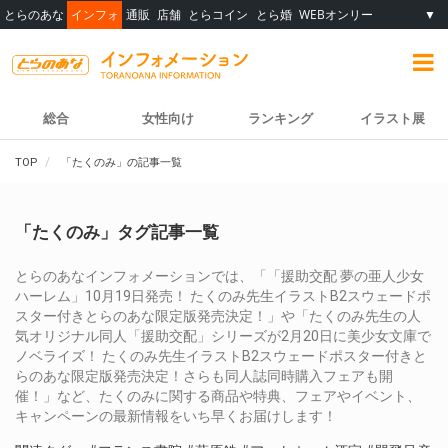
とらのあな
インフォ
通販
店舗
とらコイン
とら婚
WEBオンリー
▼
総合
女性向け
ランキング
イラスト展
TOP
「たくのみ」の記事一覧
「たくのみ」タグ記事一覧
とらのあなインフォメーションでは、「「援助交配 夢の亜人少女
ハーレム」10月19日発売！ たくのみ先生イラストB2スウェードポ
スター付きとらのあな限定版発売決定！」や「たくのみ先生の人
気オリジナル同人「援助交配」シリーズが2月20日に美少女文庫で
ノベライズ！ たくのみ先生イラストB2スウェードポスター付きと
らのあな限定版発売決定！さらも同人誌同時購入フェアも開
催！」など、たくのみに関する商品や特典、フェアやイベント、
キャンペーンの最新情報をいち早くお届けします！