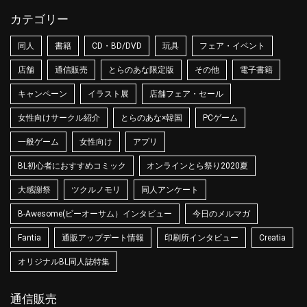
カテゴリー
同人
書籍
CD・BD/DVD
玩具
フェア・イベント
店舗
通信販売
とらのあな限定版
その他
電子書籍
キャンペーン
イラスト展
店舗フェア・セール
女性向けサークル紹介
とらのあな×韓国
PCゲーム
一般ゲーム
女性向け
アプリ
BL初心者におすすめコミック
オンラインとら祭り2020夏
大感謝祭
ツクルノモリ
同人アンケート
B-Awesome(ビーオーサム）インタビュー
今日のメルマガ
Fantia
通販アップデート情報
印刷所インタビュー
Creatia
オリジナルBL同人誌特集
通信販売