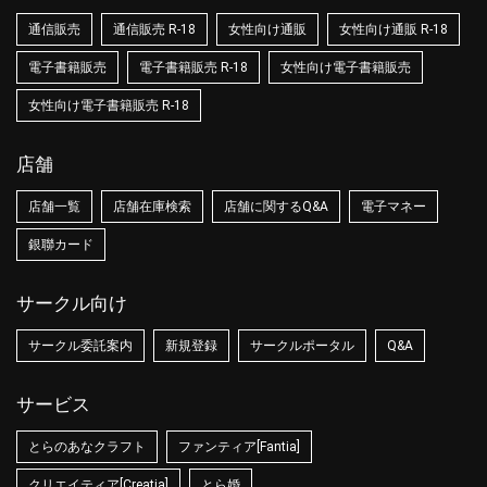
通信販売
通信販売 R-18
女性向け通販
女性向け通販 R-18
電子書籍販売
電子書籍販売 R-18
女性向け電子書籍販売
女性向け電子書籍販売 R-18
店舗
店舗一覧
店舗在庫検索
店舗に関するQ&A
電子マネー
銀聯カード
サークル向け
サークル委託案内
新規登録
サークルポータル
Q&A
サービス
とらのあなクラフト
ファンティア[Fantia]
クリエイティア[Creatia]
とら婚