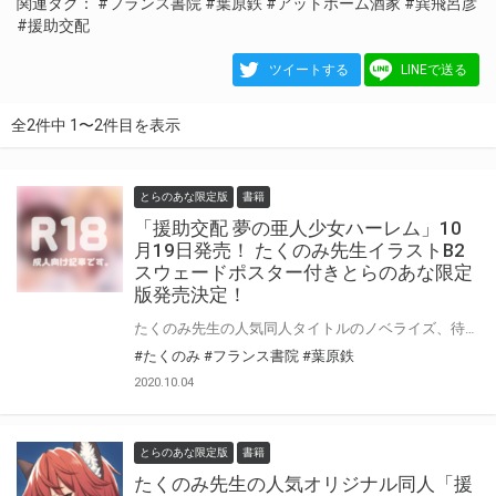
関連タグ：
#フランス書院
#葉原鉄
#アットホーム酒家
#巽飛呂彦
#援助交配
ツイートする
LINEで送る
全2件中 1〜2件目を表示
とらのあな限定版
書籍
「援助交配 夢の亜人少女ハーレム」10
月19日発売！ たくのみ先生イラストB2
スウェードポスター付きとらのあな限定
版発売決定！
たくのみ先生の人気同人タイトルのノベライズ、待望の２作目が発売！ 今作のテキストは葉原鉄先生が担当！「援助交配 夢の亜人少女ハーレム」10月19日発売！ とらのあなではたくのみ先生のイラストを使用したB2スウェードポスター付きとらのあな限定版を発売いたします！とらのあなでしか買えない限定版をお見逃しなく！
#たくのみ
#フランス書院
#葉原鉄
2020.10.04
とらのあな限定版
書籍
たくのみ先生の人気オリジナル同人「援