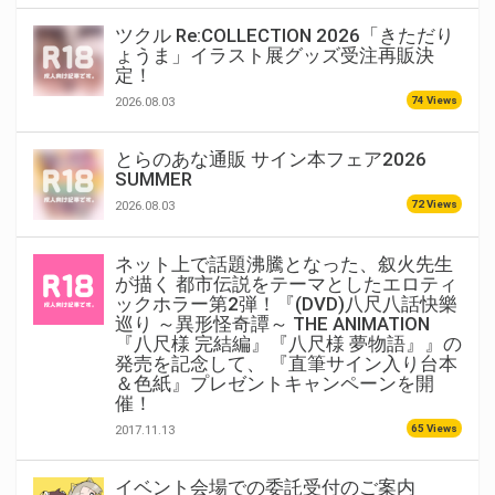
ツクル Re:COLLECTION 2026「きただり
ょうま」イラスト展グッズ受注再販決
定！
74 Views
2026.08.03
とらのあな通販 サイン本フェア2026
SUMMER
72 Views
2026.08.03
ネット上で話題沸騰となった、叙火先生
が描く 都市伝説をテーマとしたエロティ
ックホラー第2弾！『(DVD)八尺八話快樂
巡り ～異形怪奇譚～ THE ANIMATION
『八尺様 完結編』『八尺様 夢物語』』の
発売を記念して、 『直筆サイン入り台本
＆色紙』プレゼントキャンペーンを開
催！
65 Views
2017.11.13
イベント会場での委託受付のご案内