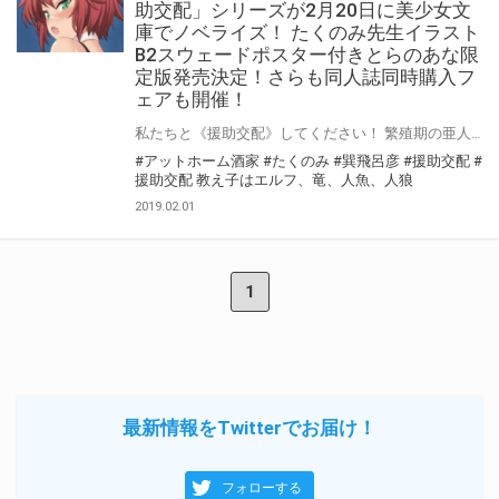
助交配」シリーズが2月20日に美少女文
庫でノベライズ！ たくのみ先生イラスト
B2スウェードポスター付きとらのあな限
定版発売決定！さらも同人誌同時購入フ
ェアも開催！
私たちと《援助交配》してください！ 繁殖期の亜人少女たちに精液援助!? エルフの王女アイリスと騎士イージス。竜族の長ウルスラ、人魚の歌姫エリオ。人狼少女ガルシアも！ 五人の処女をもらって放課後は毎日種付けセックス。 援助交配――それは夢のハーレムで展開される亜人教え子との子作り交流！ サークル「アットホーム酒家」で活躍中のたくのみ先生のオリジナル亜人ハーレムシリーズ「援助交配」が巽飛呂彦先生の手によってノベライズ！「援助交配 教え子はエルフ、竜、人魚、人狼」2月20日発売！ とらのあなでは たくのみ先生のイラストを使用したB2スウェードポスター付きとらのあな限定版を発売いたします！とらのあなでしか買えない限定版をお見逃しなく！ さらに！ たくのみ先生の同人誌と同時購入のフェアを開催！ サークル「アットホーム酒家」関連作品はとらのあなでお買い求め下さい！
#アットホーム酒家
#たくのみ
#巽飛呂彦
#援助交配
#
援助交配 教え子はエルフ、竜、人魚、人狼
2019.02.01
1
最新情報をTwitterでお届け！
フォローする