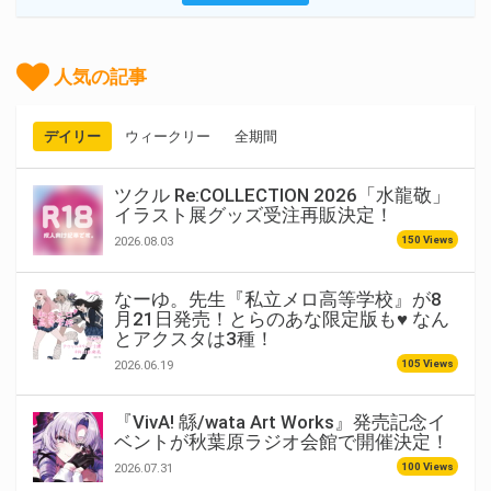
人気の記事
デイリー
ウィークリー
全期間
ツクル Re:COLLECTION 2026「水龍敬」
イラスト展グッズ受注再販決定！
150 Views
2026.08.03
なーゆ。先生『私立メロ高等学校』が8
月21日発売！とらのあな限定版も♥ なん
とアクスタは3種！
105 Views
2026.06.19
『VivA! 緜/wata Art Works』発売記念イ
ベントが秋葉原ラジオ会館で開催決定！
100 Views
2026.07.31