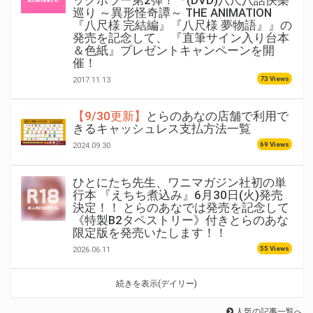
ックホラー第2弾！『(DVD)八尺八話快樂
巡り ～異形怪奇譚～ THE ANIMATION
『八尺様 完結編』『八尺様 夢物語』』の
発売を記念して、 『直筆サイン入り台本
＆色紙』プレゼントキャンペーンを開
催！
73 Views
2017.11.13
【9/30更新】
とらのあなの店舗で利用で
きるキャッシュレス支払方法一覧
69 Views
2024.09.30
ひとにたち先生、ワニマガジン社初の単
行本 『えちち煮込み』6月30日(火)発売
決定！！ とらのあなでは発売を記念して
《特製B2タペストリー》付きとらのあな
限定版を発売いたします！！
55 Views
2026.06.11
続きを表示(デイリー)
人気の記事一覧へ