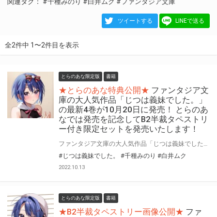
関連タグ：
#千種みのり
#白井ムク
#ファンタジア文庫
ツイートする
LINEで送る
全2件中 1〜2件目を表示
とらのあな限定版
書籍
★とらのあな特典公開★
ファンタジア文
庫の大人気作品「じつは義妹でした。」
の最新4巻が10月20日に発売！ とらのあ
なでは発売を記念してB2半裁タペストリ
ー付き限定セットを発売いたします！
ファンタジア文庫の大人気作品「じつは義妹でした。」の最新4巻が10月20日に発売！ とらのあなでは発売を記念してB2半裁タペストリー付き限定セットを発売いたします！ 是非この機会にお買い求めください！
#じつは義妹でした。
#千種みのり
#白井ムク
2022.10.13
とらのあな限定版
書籍
★B2半裁タペストリー画像公開★
ファ