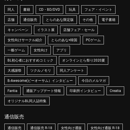
同人
書籍
CD・BD/DVD
玩具
フェア・イベント
店舗
通信販売
とらのあな限定版
その他
電子書籍
キャンペーン
イラスト展
店舗フェア・セール
女性向けサークル紹介
とらのあな×韓国
PCゲーム
一般ゲーム
女性向け
アプリ
BL初心者におすすめコミック
オンラインとら祭り2020夏
大感謝祭
ツクルノモリ
同人アンケート
B-Awesome(ビーオーサム）インタビュー
今日のメルマガ
Fantia
通販アップデート情報
印刷所インタビュー
Creatia
オリジナルBL同人誌特集
通信販売
通信販売
通信販売 R-18
女性向け通販
女性向け通販 R-18