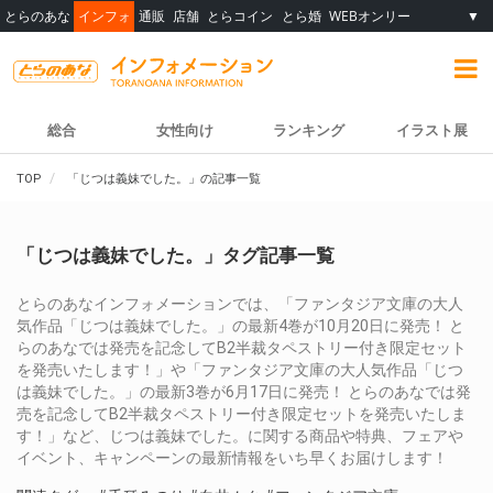
とらのあな
インフォ
通販
店舗
とらコイン
とら婚
WEBオンリー
▼
総合
女性向け
ランキング
イラスト展
TOP
「じつは義妹でした。」の記事一覧
「じつは義妹でした。」タグ記事一覧
とらのあなインフォメーションでは、「ファンタジア文庫の大人
気作品「じつは義妹でした。」の最新4巻が10月20日に発売！ と
らのあなでは発売を記念してB2半裁タペストリー付き限定セット
を発売いたします！」や「ファンタジア文庫の大人気作品「じつ
は義妹でした。」の最新3巻が6月17日に発売！ とらのあなでは発
売を記念してB2半裁タペストリー付き限定セットを発売いたしま
す！」など、じつは義妹でした。に関する商品や特典、フェアや
イベント、キャンペーンの最新情報をいち早くお届けします！