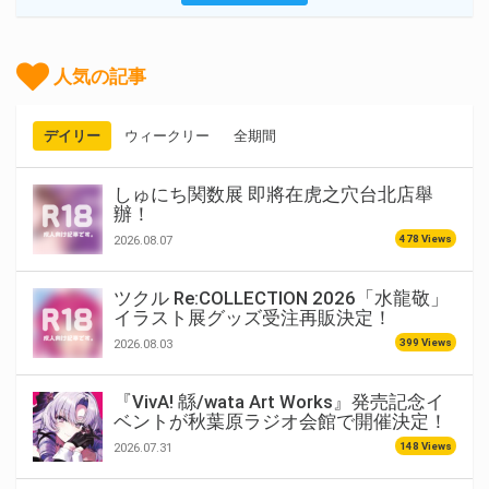
人気の記事
デイリー
ウィークリー
全期間
しゅにち関数展 即將在虎之穴台北店舉
辦！
478 Views
2026.08.07
ツクル Re:COLLECTION 2026「水龍敬」
イラスト展グッズ受注再販決定！
399 Views
2026.08.03
『VivA! 緜/wata Art Works』発売記念イ
ベントが秋葉原ラジオ会館で開催決定！
148 Views
2026.07.31