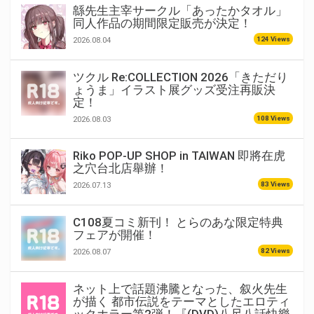
緜先生主宰サークル「あったかタオル」
同人作品の期間限定販売が決定！
124 Views
2026.08.04
ツクル Re:COLLECTION 2026「きただり
ょうま」イラスト展グッズ受注再販決
定！
108 Views
2026.08.03
Riko POP-UP SHOP in TAIWAN 即將在虎
之穴台北店舉辦！
83 Views
2026.07.13
C108夏コミ新刊！ とらのあな限定特典
フェアが開催！
82 Views
2026.08.07
ネット上で話題沸騰となった、叙火先生
が描く 都市伝説をテーマとしたエロティ