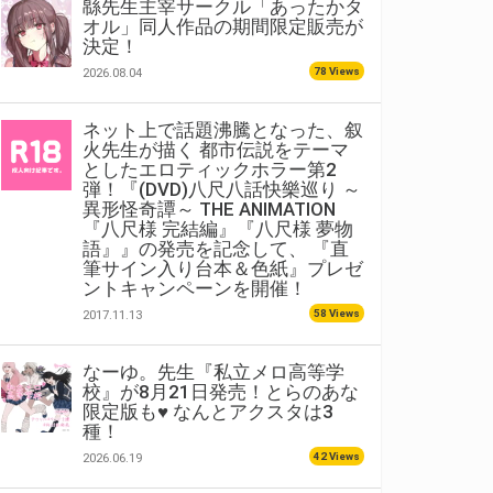
緜先生主宰サークル「あったかタ
オル」同人作品の期間限定販売が
決定！
78 Views
2026.08.04
ネット上で話題沸騰となった、叙
火先生が描く 都市伝説をテーマ
としたエロティックホラー第2
弾！『(DVD)八尺八話快樂巡り ～
異形怪奇譚～ THE ANIMATION
『八尺様 完結編』『八尺様 夢物
語』』の発売を記念して、 『直
筆サイン入り台本＆色紙』プレゼ
ントキャンペーンを開催！
58 Views
2017.11.13
なーゆ。先生『私立メロ高等学
校』が8月21日発売！とらのあな
限定版も♥ なんとアクスタは3
種！
42 Views
2026.06.19