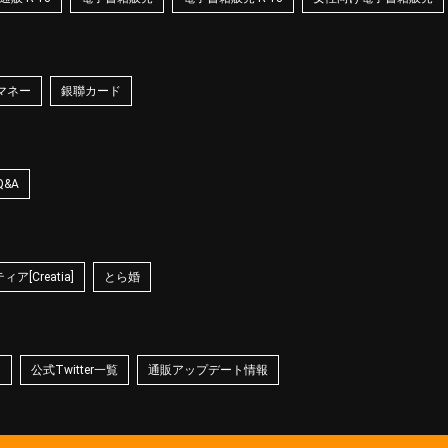
マネー
銀聯カード
Q&A
ア[Creatia]
とら婚
☆
公式Twitter一覧
通販アップデート情報