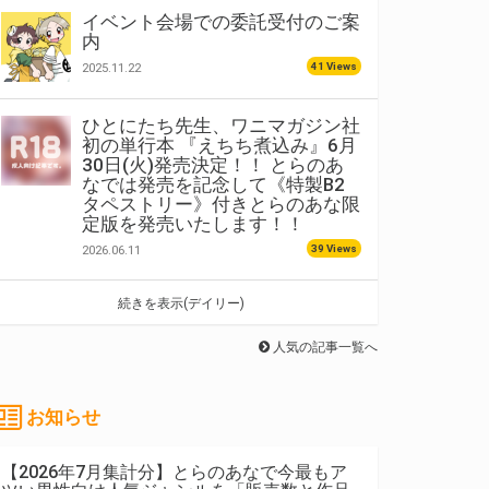
イベント会場での委託受付のご案
内
41 Views
2025.11.22
ひとにたち先生、ワニマガジン社
初の単行本 『えちち煮込み』6月
30日(火)発売決定！！ とらのあ
なでは発売を記念して《特製B2
タペストリー》付きとらのあな限
定版を発売いたします！！
39 Views
2026.06.11
続きを表示(デイリー)
人気の記事一覧へ
お知らせ
【2026年7月集計分】とらのあなで今最もア