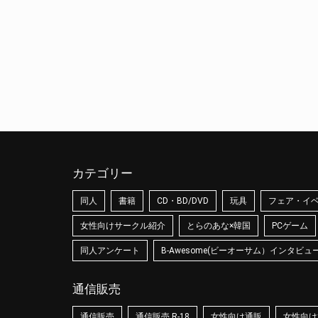
カテゴリー
同人
書籍
CD・BD/DVD
玩具
フェア・イ
女性向けサークル紹介
とらのあな×韓国
PCゲーム
同人アンケート
B-Awesome(ビーオーサム）インタビュ
通信販売
通信販売
通信販売 R-18
女性向け通販
女性向け通