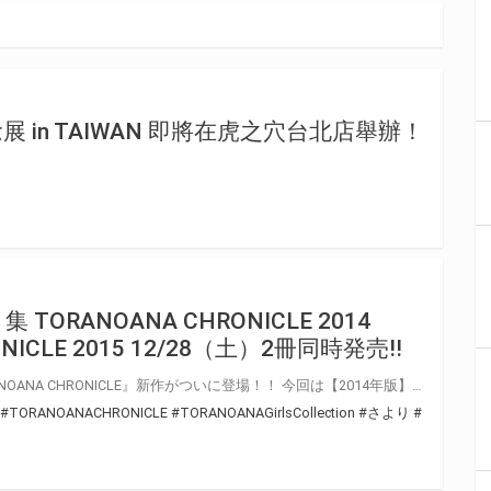
 in TAIWAN 即將在虎之穴台北店舉辦！
ORANOANA CHRONICLE 2014
NICLE 2015 12/28（土）2冊同時発売!!
毎回大好評のイラスト集『TORANOANA CHRONICLE』新作がついに登場！！ 今回は【2014年版】【2015年版】の2冊同時！！ コミケカタログ特典「TORANOANA Girls Collection」で使用されたイラストを始めとした、貴重なオリジナルイラストの数々を大量収録！ 本シリーズの特徴はなんといっても、豪華すぎる作家陣！ 【2014年版】にさより先生、Tony先生、ホムンクルス先生、 【2015年版】にはReDrop先生、CHOCO先生、karory先生のイラストが収録され、 その他にも魅力的な作家陣が参加★さらに今回も成年向けになって、 18禁の脱衣差分のイラストもしっかり掲載！！ とらのあなの軌跡を彩った、美麗なイラストを贅沢に味わえる、 『TORANOANA CHRONICLE 2014』 『TORANOANA CHRONICLE 2015』を 是非ご覧ください！
#TORANOANACHRONICLE
#TORANOANAGirlsCollection
#さより
#