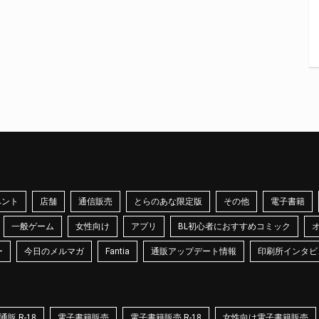
ベント
店舗
通信販売
とらのあな限定版
その他
電子書籍
一般ゲーム
女性向け
アプリ
BL初心者におすすめコミック
ー
今日のメルマガ
Fantia
通販アップデート情報
印刷所インタビ
販 R-18
電子書籍販売
電子書籍販売 R-18
女性向け電子書籍販売