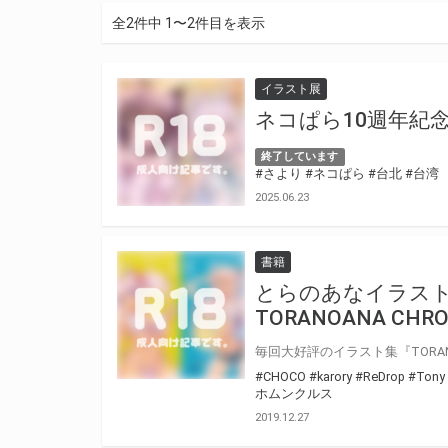
全2件中 1〜2件目を表示
イラスト展
ネコぱら10週年紀念展
終了しています
#さより
#ネコぱら
#台北
#台湾
2025.06.23
書籍
とらのあなイラスト集 T
TORANOANA CHRO
#CHOCO
#karory
#ReDrop
#Tony
ホムンクルス
2019.12.27