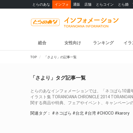
とらのあな
インフォ
通販
店舗
とらコイン
とら婚
総合
女性向け
ランキング
イラ
TOP
「さより」の記事一覧
「さより」タグ記事一覧
とらのあなインフォメーションでは、「ネコぱら10週年紀
イラスト集 TORANOANA CHRONICLE 2014 TORANO
関する商品や特典、フェアやイベント、キャンペーン
関連タグ：
#ネコぱら
#台北
#台湾
#CHOCO
#karory