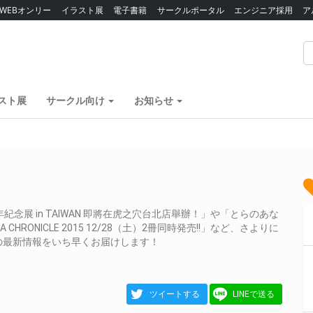
WEBオンリー
イラスト展
電子書籍
サークルポータル
エンジニア採用
ア
スト展
サークル向け
お知らせ
念展 in TAIWAN 即將在虎之穴台北店舉辦！」や「とらのあな
ANA CHRONICLE 2015 12/28（土）2冊同時発売!!」など、さよりに
の最新情報をいち早くお届けします！
ツイートする
LINEで送る