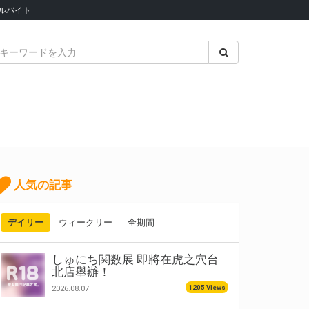
ルバイト
人気の記事
デイリー
ウィークリー
全期間
しゅにち関数展 即將在虎之穴台
北店舉辦！
1205 Views
2026.08.07