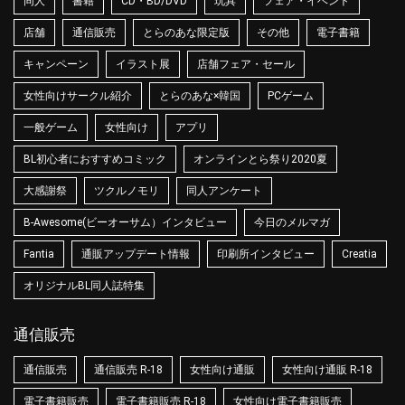
同人
書籍
CD・BD/DVD
玩具
フェア・イベント
店舗
通信販売
とらのあな限定版
その他
電子書籍
キャンペーン
イラスト展
店舗フェア・セール
女性向けサークル紹介
とらのあな×韓国
PCゲーム
一般ゲーム
女性向け
アプリ
BL初心者におすすめコミック
オンラインとら祭り2020夏
大感謝祭
ツクルノモリ
同人アンケート
B-Awesome(ビーオーサム）インタビュー
今日のメルマガ
Fantia
通販アップデート情報
印刷所インタビュー
Creatia
オリジナルBL同人誌特集
通信販売
通信販売
通信販売 R-18
女性向け通販
女性向け通販 R-18
電子書籍販売
電子書籍販売 R-18
女性向け電子書籍販売