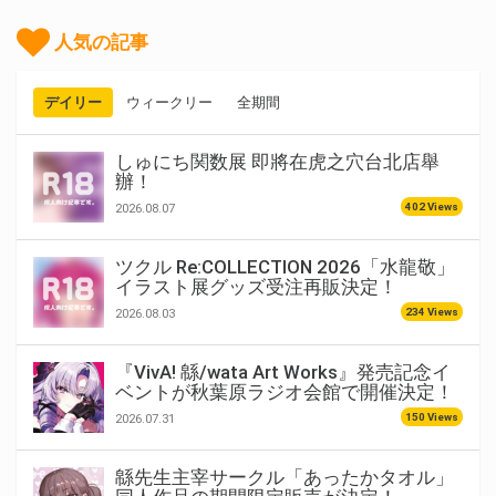
人気の記事
デイリー
ウィークリー
全期間
しゅにち関数展 即將在虎之穴台北店舉
辦！
402 Views
2026.08.07
ツクル Re:COLLECTION 2026「水龍敬」
イラスト展グッズ受注再販決定！
234 Views
2026.08.03
『VivA! 緜/wata Art Works』発売記念イ
ベントが秋葉原ラジオ会館で開催決定！
150 Views
2026.07.31
緜先生主宰サークル「あったかタオル」