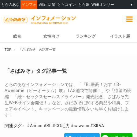
とらのあな
インフォ
通販
店舗
とらコイン
とら婚
WEBオンリー
▼
総合
女性向け
ランキング
イラスト展
TOP
「さばみそ」の記事一覧
「さばみそ」タグ記事一覧
とらのあなインフォメーションでは、「『BL最高！おす！B-
Awesome（ビーオーサム）展』TAG池袋で開催！」や「待望の続
編！「続・セックスセールスドライバー」発売記念、さばみそ先
生WEBサイン会開催！」など、さばみそに関する商品や特典、フ
ェアやイベント、キャンペーンの最新情報をいち早くお届けしま
す！
関連タグ：
#Arinco
#BL
#GO毛力
#sawaco
#SILVA