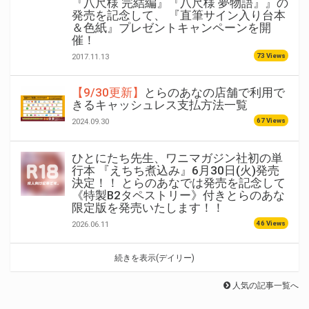
『八尺様 完結編』『八尺様 夢物語』』の
発売を記念して、 『直筆サイン入り台本
＆色紙』プレゼントキャンペーンを開
催！
73 Views
2017.11.13
【9/30更新】
とらのあなの店舗で利用で
きるキャッシュレス支払方法一覧
67 Views
2024.09.30
ひとにたち先生、ワニマガジン社初の単
行本 『えちち煮込み』6月30日(火)発売
決定！！ とらのあなでは発売を記念して
《特製B2タペストリー》付きとらのあな
限定版を発売いたします！！
46 Views
2026.06.11
続きを表示(デイリー)
人気の記事一覧へ