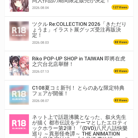
同人作品の期間限定販売が決定！
127 Views
2026.08.04
ツクル Re:COLLECTION 2026「きただり
ょうま」イラスト展グッズ受注再販決
定！
88 Views
2026.08.03
Riko POP-UP SHOP in TAIWAN 即將在虎
之穴台北店舉辦！
85 Views
2026.07.13
C108夏コミ新刊！ とらのあな限定特典
フェアが開催！
83 Views
2026.08.07
ネット上で話題沸騰となった、叙火先生
が描く 都市伝説をテーマとしたエロティ
ックホラー第2弾！『(DVD)八尺八話快樂
巡り ～異形怪奇譚～ THE ANIMATION