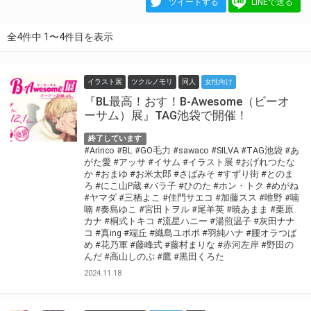
ツイートする
LINEで送る
全4件中 1〜4件目を表示
イラスト展
ツクルノモリ
同人
女性向け
『BL最高！おす！B-Awesome（ビーオ
ーサム）展』TAG池袋で開催！
終了しています
#Arinco
#BL
#GO毛力
#sawaco
#SILVA
#TAG池袋
#あ
がた愛
#アッサ
#イサム
#イラスト展
#おげれつたな
か
#おまゆ
#お米太郎
#さばみそ
#すずり街
#とのま
ろ
#にこ山P蔵
#バラ子
#ひのた
#ホン・トク
#めがね
#ヤマダ
#三栖よこ
#佳門サエコ
#加藤スス
#唯野
#喃
喃
#奏島ゆこ
#宮田トヲル
#尾羊英
#暁あまま
#栗原
カナ
#桐式トキコ
#流星ハニー
#湯煎温子
#灰田ナナ
コ
#真ing
#端丘
#織島ユポポ
#羽純ハナ
#腰オラつば
め
#花乃軍
#藤峰式
#藤村まりな
#赤河左岸
#野田の
んだ
#高山しのぶ
#鷹
#黒田くろた
2024.11.18