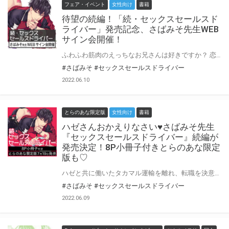
フェア・イベント
女性向け
書籍
待望の続編！「続・セックスセールスド
ライバー」発売記念、さばみそ先生WEB
サイン会開催！
ふわふわ筋肉のえっちなお兄さんは好きですか？ 恋ヶ谷くんとハゼさんが帰ってきた！ 二人のその後を描いた待望の続編がついにコミックス化♥ とらのあなでは『続・セックスセールスドライバー』の発売を記念して、さばみそ先生のWEBサイン会の開催が決定致しました！ この貴重な機会、皆様ぜひ奮ってご応募くださいませ☆
#さばみそ
#セックスセールスドライバー
2022.06.10
とらのあな限定版
女性向け
書籍
ハゼさんおかえりなさい♥さばみそ先生
『セックスセールスドライバー』続編が
発売決定！8P小冊子付きとらのあな限定
版も♡
ハゼと共に働いたタカマル運輸を離れ、転職を決意した恋ヶ谷。 その後、一つ屋根の下で生活を始めた二人は今まで以上に濃密な時間をたっぷり堪能中♡♡ けれど、そんな幸せを噛みしめるようなひと時は一瞬で次から次へとトラブルに見舞われてしまって！？ 恋人が手の届く距離にいないことがこんなにももどかしくて不安になるなんて…。 相変わらず、だけどドラマティック。 いじられ系不憫わんこ×尻抱き美体イケメン 二人のその後を描いた待望の続編、堂々完結！ えっちなお兄さんは好きですか？ 恋ヶ谷くんとハゼさんが帰ってきた！♥ さばみそ先生が贈る待望の続編『続・セックスセールスドライバー』が7月19日発売決定! とらのあなでは刊行を記念して描き下ろし入り8P小冊子付きとらのあな限定版を発売致します! 各店・通販にて予約開始！とらのあな限定版は数量限定生産となりますので、お早めにご予約下さい!
#さばみそ
#セックスセールスドライバー
2022.06.09