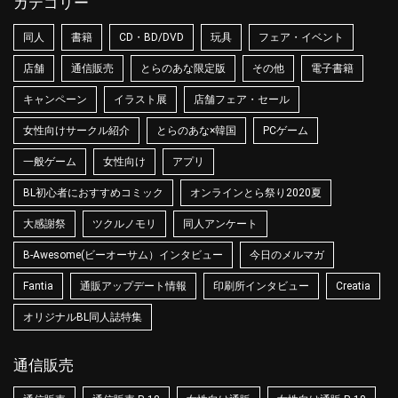
カテゴリー
同人
書籍
CD・BD/DVD
玩具
フェア・イベント
店舗
通信販売
とらのあな限定版
その他
電子書籍
キャンペーン
イラスト展
店舗フェア・セール
女性向けサークル紹介
とらのあな×韓国
PCゲーム
一般ゲーム
女性向け
アプリ
BL初心者におすすめコミック
オンラインとら祭り2020夏
大感謝祭
ツクルノモリ
同人アンケート
B-Awesome(ビーオーサム）インタビュー
今日のメルマガ
Fantia
通販アップデート情報
印刷所インタビュー
Creatia
オリジナルBL同人誌特集
通信販売