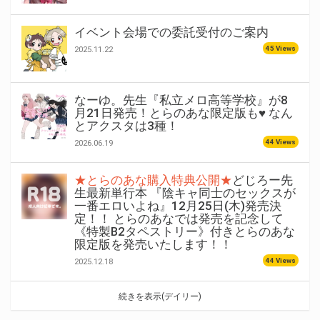
イベント会場での委託受付のご案内
45 Views
2025.11.22
なーゆ。先生『私立メロ高等学校』が8
月21日発売！とらのあな限定版も♥ なん
とアクスタは3種！
44 Views
2026.06.19
★とらのあな購入特典公開★
どじろー先
生最新単行本 『陰キャ同士のセックスが
一番エロいよね』12月25日(木)発売決
定！！ とらのあなでは発売を記念して
《特製B2タペストリー》付きとらのあな
限定版を発売いたします！！
44 Views
2025.12.18
続きを表示(デイリー)