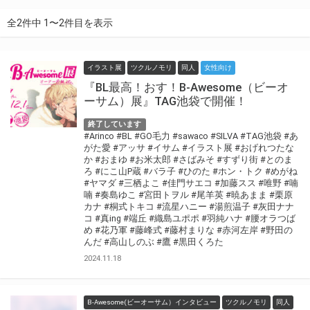
全2件中 1〜2件目を表示
イラスト展
ツクルノモリ
同人
女性向け
『BL最高！おす！B-Awesome（ビーオ
ーサム）展』TAG池袋で開催！
終了しています
#Arinco
#BL
#GO毛力
#sawaco
#SILVA
#TAG池袋
#あ
がた愛
#アッサ
#イサム
#イラスト展
#おげれつたな
か
#おまゆ
#お米太郎
#さばみそ
#すずり街
#とのま
ろ
#にこ山P蔵
#バラ子
#ひのた
#ホン・トク
#めがね
#ヤマダ
#三栖よこ
#佳門サエコ
#加藤スス
#唯野
#喃
喃
#奏島ゆこ
#宮田トヲル
#尾羊英
#暁あまま
#栗原
カナ
#桐式トキコ
#流星ハニー
#湯煎温子
#灰田ナナ
コ
#真ing
#端丘
#織島ユポポ
#羽純ハナ
#腰オラつば
め
#花乃軍
#藤峰式
#藤村まりな
#赤河左岸
#野田の
んだ
#高山しのぶ
#鷹
#黒田くろた
2024.11.18
B-Awesome(ビーオーサム）インタビュー
ツクルノモリ
同人