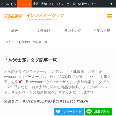
とらのあな
インフォ
通販
店舗
とらコイン
とら婚
WEBオンリー
▼
総合
女性向け
ランキング
イラスト展
TOP
「お米太郎」の記事一覧
「お米太郎」タグ記事一覧
とらのあなインフォメーションでは、「『BL最高！おす！B-
Awesome（ビーオーサム）展』TAG池袋で開催！」や「「お米太
郎」先生
『B-Awesome(ビーオーサム）』参加作家インタビュ
ーvol.17」など、お米太郎に関する商品や特典、フェアやイベン
ト、キャンペーンの最新情報をいち早くお届けします！
関連タグ：
#Arinco
#BL
#GO毛力
#sawaco
#SILVA
ツイートする
LINEで送る