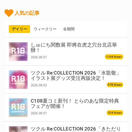
人気の記事
デイリー
ウィークリー
全期間
しゅにち関数展 即將在虎之穴台北店舉
辦！
1158 Views
2026.08.07
ツクル Re:COLLECTION 2026「水龍敬」
イラスト展グッズ受注再販決定！
478 Views
2026.08.03
C108夏コミ新刊！ とらのあな限定特典
フェアが開催！
218 Views
2026.08.07
ツクル Re:COLLECTION 2026「きただり