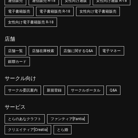
通信販売
通信販売 R-18
女性向け通販
女性向け通販 R-18
電子書籍販売
電子書籍販売 R-18
女性向け電子書籍販売
女性向け電子書籍販売 R-18
店舗
店舗一覧
店舗在庫検索
店舗に関するQ&A
電子マネー
銀聯カード
サークル向け
サークル委託案内
新規登録
サークルポータル
Q&A
サービス
とらのあなクラフト
ファンティア[Fantia]
クリエイティア[Creatia]
とら婚