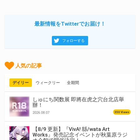
最新情報をTwitterでお届け！
フォローする
人気の記事
デイリー
ウィークリー
全期間
しゅにち関数展 即將在虎之穴台北店舉
辦！
350 Views
2026.08.07
【8/9 更新】『VivA! 緜/wata Art
Works』発売記念イベントが秋葉原ラジ