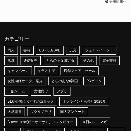
採用情報へ
カテゴリー
同人
書籍
CD・BD/DVD
玩具
フェア・イベント
店舗
通信販売
とらのあな限定版
その他
電子書籍
キャンペーン
イラスト展
店舗フェア・セール
女性向けサークル紹介
とらのあな×韓国
PCゲーム
一般ゲーム
女性向け
アプリ
BL初心者におすすめコミック
オンラインとら祭り2020夏
大感謝祭
ツクルノモリ
同人アンケート
B-Awesome(ビーオーサム）インタビュー
今日のメルマガ