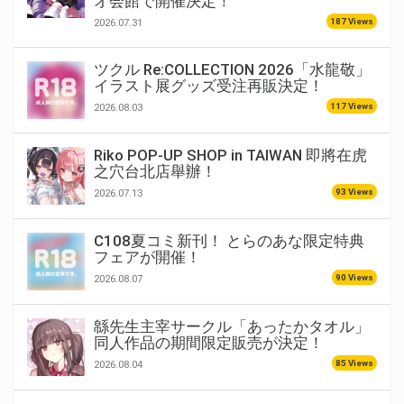
オ会館で開催決定！
187 Views
2026.07.31
ツクル Re:COLLECTION 2026「水龍敬」
イラスト展グッズ受注再販決定！
117 Views
2026.08.03
Riko POP-UP SHOP in TAIWAN 即將在虎
之穴台北店舉辦！
93 Views
2026.07.13
C108夏コミ新刊！ とらのあな限定特典
フェアが開催！
90 Views
2026.08.07
緜先生主宰サークル「あったかタオル」
同人作品の期間限定販売が決定！
85 Views
2026.08.04