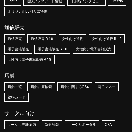
Fantia
通販アップデート情報
印刷所インタビュー
Creatia
オリジナルBL同人誌特集
通信販売
通信販売
通信販売 R-18
女性向け通販
女性向け通販 R-18
電子書籍販売
電子書籍販売 R-18
女性向け電子書籍販売
女性向け電子書籍販売 R-18
店舗
店舗一覧
店舗在庫検索
店舗に関するQ&A
電子マネー
銀聯カード
サークル向け
サークル委託案内
新規登録
サークルポータル
Q&A