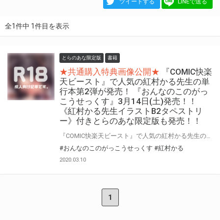
ツイートする
LINEで送る
全1件中 1件目を表示
とらのあな限定版
書籍
★共通購入特典画像公開★
『COMIC快楽
天ビースト』で人気の紅村かる先生の単
行本第2弾が発売！ 『おんなのこのがっ
こうせっくす』3月14日(土)発売！！
《紅村かる先生イラストB2タペストリ
ー》付きとらのあな限定版も発売！！
『COMIC快楽天ビースト』で人気の紅村かる先生の単行本第2弾が発売！ とらのあなでは発売を記念して、《紅村かる先生イラストB2タペストリー》付き限定版をご用意しました。 お買い逃がしのないよう、是非お求めください！
#おんなのこのがっこうせっくす
#紅村かる
2020.03.10
1