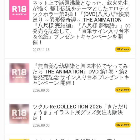
ネット上で話題沸騰となった、叙火先生
が描く 都市伝説をテーマとしたエロティ
ックホラー第2弾！『(DVD)八尺八話快樂
巡り ～異形怪奇譚～ THE ANIMATION
『八尺様 完結編』『八尺様 夢物語』』の
発売を記念して、 『直筆サイン入り台本
＆色紙』プレゼントキャンペーンを開
催！
78 Views
2017.11.13
『無自覚な幼馴染と興味本位でヤってみ
たら THE ANIMATION』DVD 第1巻・第2
巻発売記念 サイン入り台本プレゼントキ
ャンペーン 開催！
47 Views
2026.08.06
ツクル Re:COLLECTION 2026「きただり
ょうま」イラスト展グッズ受注再販決
定！
45 Views
2026.08.03