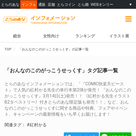
とらのあな
インフォ
通販
店舗
とらコイン
とら婚
WEBオンリー
▼
総合
女性向け
ランキング
イラスト展
TOP
「おんなのこのがっこうせっくす」の記事一覧
「おんなのこのがっこうせっくす」タグ記事一覧
とらのあなインフォメーションでは、「『COMIC快楽天ビース
ト』で人気の紅村かる先生の単行本第2弾が発売！ 『おんなのこの
がっこうせっくす』3月14日(土)発売！！ 《紅村かる先生イラスト
B2タペストリー》付きとらのあな限定版も発売！！」など、おん
なのこのがっこうせっくすに関する商品や特典、フェアやイベン
ト、キャンペーンの最新情報をいち早くお届けします！
関連タグ：
#紅村かる