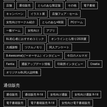
店舗
通信販売
とらのあな限定版
その他
電子書籍
キャンペーン
イラスト展
店舗フェア・セール
女性向けサークル紹介
とらのあな×韓国
PCゲーム
一般ゲーム
女性向け
アプリ
BL初心者におすすめコミック
オンラインとら祭り2020夏
大感謝祭
ツクルノモリ
同人アンケート
B-Awesome(ビーオーサム）インタビュー
今日のメルマガ
Fantia
通販アップデート情報
印刷所インタビュー
Creatia
オリジナルBL同人誌特集
通信販売
通信販売
通信販売 R-18
女性向け通販
女性向け通販 R-18
電子書籍販売
電子書籍販売 R-18
女性向け電子書籍販売