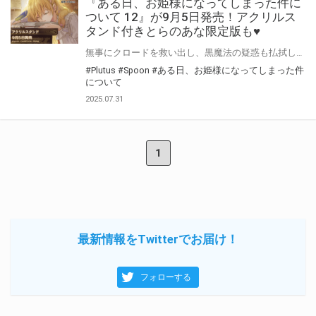
『ある日、お姫様になってしまった件に
ついて 12』が9月5日発売！アクリルス
タンド付きとらのあな限定版も♥
無事にクロードを救い出し、黒魔法の疑惑も払拭したアタナシア。 ようやく訪れた平穏も束の間、父娘に魔の手が忍び寄る──！ そしてついに、クロードとアナスタシウスが対面。しかし、彼のとった行動は…！？ Spoon先生・Plutus先生『ある日、お姫様になってしまった件について』第12巻が9月5日発売！ とらのあなでは刊行を記念してアクリルスタンド付きとらのあな限定版を発売致します♥ 池袋店・通販にて予約開始！とらのあな限定版は数量限定生産となりますので、お早めにご予約下さい！
#Plutus
#Spoon
#ある日、お姫様になってしまった件
について
2025.07.31
1
最新情報をTwitterでお届け！
フォローする