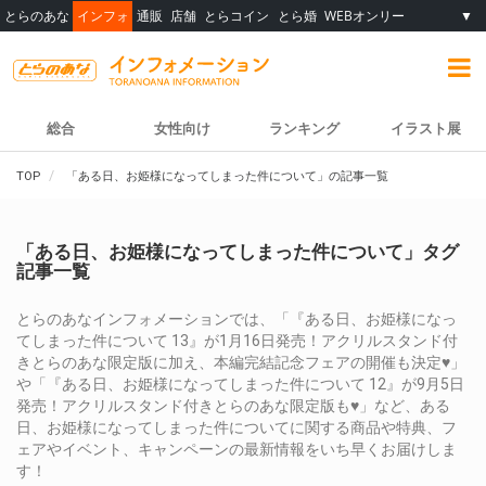
とらのあな
インフォ
通販
店舗
とらコイン
とら婚
WEBオンリー
▼
総合
女性向け
ランキング
イラスト展
TOP
「ある日、お姫様になってしまった件について」の記事一覧
「ある日、お姫様になってしまった件について」タグ
記事一覧
とらのあなインフォメーションでは、「『ある日、お姫様になっ
てしまった件について 13』が1月16日発売！アクリルスタンド付
きとらのあな限定版に加え、本編完結記念フェアの開催も決定♥」
や「『ある日、お姫様になってしまった件について 12』が9月5日
発売！アクリルスタンド付きとらのあな限定版も♥」など、ある
日、お姫様になってしまった件についてに関する商品や特典、フ
ェアやイベント、キャンペーンの最新情報をいち早くお届けしま
す！