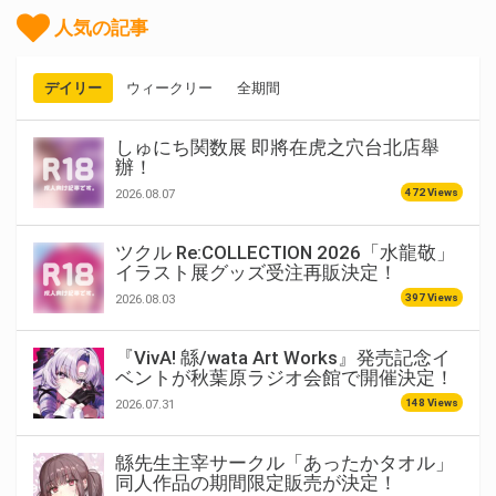
人気の記事
デイリー
ウィークリー
全期間
しゅにち関数展 即將在虎之穴台北店舉
辦！
472 Views
2026.08.07
ツクル Re:COLLECTION 2026「水龍敬」
イラスト展グッズ受注再販決定！
397 Views
2026.08.03
『VivA! 緜/wata Art Works』発売記念イ
ベントが秋葉原ラジオ会館で開催決定！
148 Views
2026.07.31
緜先生主宰サークル「あったかタオル」
同人作品の期間限定販売が決定！