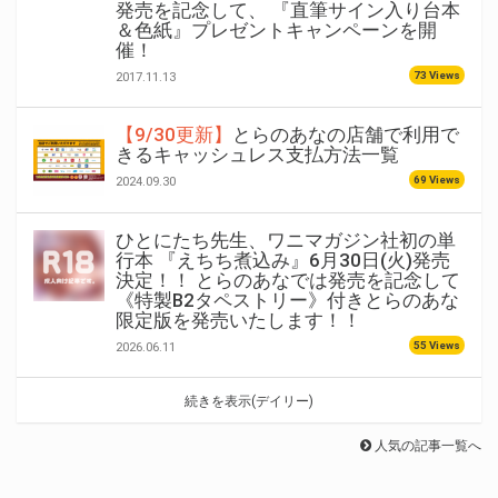
発売を記念して、 『直筆サイン入り台本
＆色紙』プレゼントキャンペーンを開
催！
73 Views
2017.11.13
【9/30更新】
とらのあなの店舗で利用で
きるキャッシュレス支払方法一覧
69 Views
2024.09.30
ひとにたち先生、ワニマガジン社初の単
行本 『えちち煮込み』6月30日(火)発売
決定！！ とらのあなでは発売を記念して
《特製B2タペストリー》付きとらのあな
限定版を発売いたします！！
55 Views
2026.06.11
続きを表示(デイリー)
人気の記事一覧へ