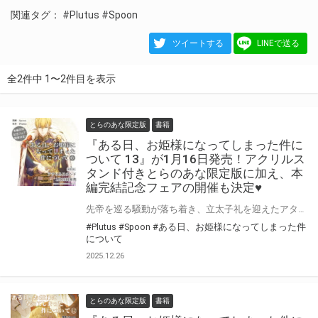
関連タグ：
#Plutus
#Spoon
ツイートする
LINEで送る
全2件中 1〜2件目を表示
とらのあな限定版
書籍
『ある日、お姫様になってしまった件に
ついて 13』が1月16日発売！アクリルス
タンド付きとらのあな限定版に加え、本
編完結記念フェアの開催も決定♥
先帝を巡る騒動が落ち着き、立太子礼を迎えたアタナシア。 祝福に包まれる中、イゼキエル、ルーカスとの三角関係もついに決着！？ 物語は感動のグランドフィナーレへ！ハードモードな脇役姫生活の結末は──？ Spoon先生・Plutus先生『ある日、お姫様になってしまった件について』第13巻が1月16日発売！ とらのあなでは刊行を記念してアクリルスタンド付きとらのあな限定版を発売致します♥ 池袋店・通販にて予約開始！とらのあな限定版は数量限定生産となりますので、お早めにご予約下さい！ さらに！本編完結を記念して、『ある日、お姫様になってしまった件について』本編完結記念フェアの開催が決定！ 1～12巻の既刊をご購入で、1冊につき1部クリアカードをプレゼント♡この機会にぜひどうぞ！
#Plutus
#Spoon
#ある日、お姫様になってしまった件
について
2025.12.26
とらのあな限定版
書籍