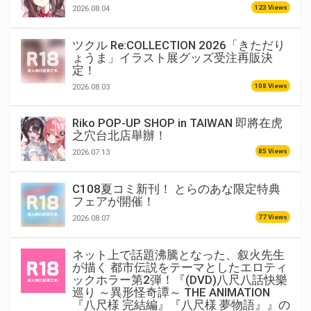
123 Views
2026.08.04
ツクル Re:COLLECTION 2026「きただり
ょうま」イラスト展グッズ受注再販決
定！
108 Views
2026.08.03
Riko POP-UP SHOP in TAIWAN 即將在虎
之穴台北店舉辦！
85 Views
2026.07.13
C108夏コミ新刊！ とらのあな限定特典
フェアが開催！
77 Views
2026.08.07
ネット上で話題沸騰となった、叙火先生
が描く 都市伝説をテーマとしたエロティ
ックホラー第2弾！『(DVD)八尺八話快樂
巡り ～異形怪奇譚～ THE ANIMATION
『八尺様 完結編』『八尺様 夢物語』』の