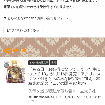
本件に関するお問い合わせは下記フォームよりお願い致します。
電話でのお問い合わせは受け付けておりません。
▼ とらのあなWebsite お問い合わせフォーム
お問い合わせはこちら
関連記事
とらのあな限定版
書籍
『ある日、お姫様になってしまった件に
ついて 13』が1月16日発売！アクリルス
タンド付きとらのあな限定版に加え、本
編完結記念フェアの開催も決定♥
先帝を巡る騒動が落ち着き、立太子礼を迎えたアタナシア。 祝福に包まれる中、イゼキエル、ルーカスとの三角関係もついに決着！？ 物語は感動のグランドフィナーレへ！ハードモードな脇役姫生活の結末は──？ Spoon先生・Plutus先生『ある日、お姫様になってしまった件について』第13巻が1月16日発売！ とらのあなでは刊行を記念してアクリルスタンド付きとらのあな限定版を発売致します♥ 池袋店・通販にて予約開始！とらのあな限定版は数量限定生産となりますので、お早めにご予約下さい！ さらに！本編完結を記念して、『ある日、お姫様になってしまった件について』本編完結記念フェアの開催が決定！ 1～12巻の既刊をご購入で、1冊につき1部クリアカードをプレゼント♡この機会にぜひどうぞ！
#Plutus
#Spoon
#ある日、お姫様になってしまった件
について