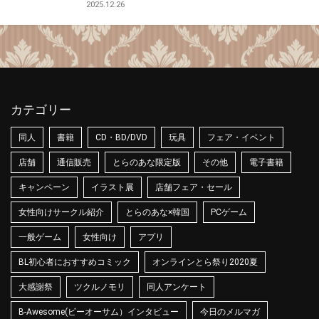
2025.12.26
カテゴリー
同人
書籍
CD・BD/DVD
玩具
フェア・イベント
店舗
通信販売
とらのあな限定版
その他
電子書籍
キャンペーン
イラスト展
店舗フェア・セール
女性向けサークル紹介
とらのあな×韓国
PCゲーム
一般ゲーム
女性向け
アプリ
BL初心者におすすめコミック
オンラインとら祭り2020夏
大感謝祭
ツクルノモリ
同人アンケート
B-Awesome(ビーオーサム）インタビュー
今日のメルマガ