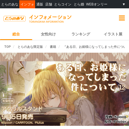
とらのあな
インフォ
通販
店舗
とらコイン
とら婚
WEBオンリー
▼
総合
女性向け
ランキング
イラスト展
TOP
とらのあな限定版
書籍
『ある日、お姫様になってしまった件について 