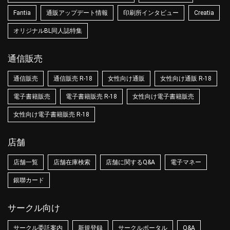
Fantia
通販アップデート情報
印刷所インタビュー
Creatia
オリジナルBL同人誌特集
通信販売
通信販売
通信販売 R-18
女性向け通販
女性向け通販 R-18
電子書籍販売
電子書籍販売 R-18
女性向け電子書籍販売
女性向け電子書籍販売 R-18
店舗
店舗一覧
店舗在庫検索
店舗に関するQ&A
電子マネー
銀聯カード
サークル向け
サークル委託案内
新規登録
サークルポータル
Q&A