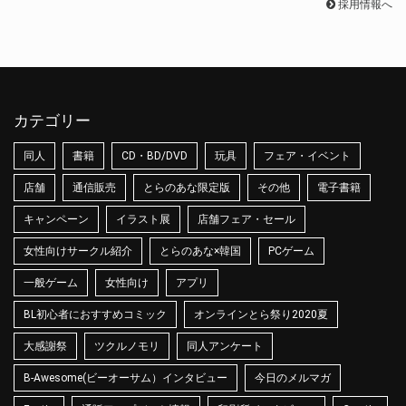
採用情報へ
カテゴリー
同人
書籍
CD・BD/DVD
玩具
フェア・イベント
店舗
通信販売
とらのあな限定版
その他
電子書籍
キャンペーン
イラスト展
店舗フェア・セール
女性向けサークル紹介
とらのあな×韓国
PCゲーム
一般ゲーム
女性向け
アプリ
BL初心者におすすめコミック
オンラインとら祭り2020夏
大感謝祭
ツクルノモリ
同人アンケート
B-Awesome(ビーオーサム）インタビュー
今日のメルマガ