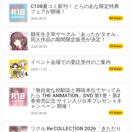
C108夏コミ新刊！ とらのあな限定特典
フェアが開催！
86 Views
2026.08.07
緜先生主宰サークル「あったかタオル」
同人作品の期間限定販売が決定！
73 Views
2026.08.04
イベント会場での委託受付のご案内
53 Views
2025.11.22
『無自覚な幼馴染と興味本位でヤってみ
たら THE ANIMATION』DVD 第1巻・第2
巻発売記念 サイン入り台本プレゼントキ
ャンペーン 開催！
51 Views
2026.08.06
ツクル Re:COLLECTION 2026「きただり