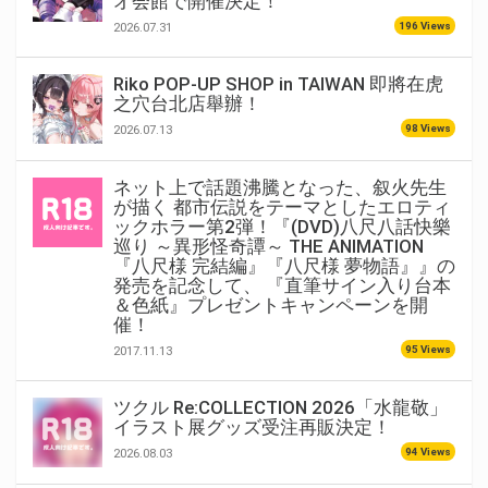
オ会館で開催決定！
196 Views
2026.07.31
Riko POP-UP SHOP in TAIWAN 即將在虎
之穴台北店舉辦！
98 Views
2026.07.13
ネット上で話題沸騰となった、叙火先生
が描く 都市伝説をテーマとしたエロティ
ックホラー第2弾！『(DVD)八尺八話快樂
巡り ～異形怪奇譚～ THE ANIMATION
『八尺様 完結編』『八尺様 夢物語』』の
発売を記念して、 『直筆サイン入り台本
＆色紙』プレゼントキャンペーンを開
催！
95 Views
2017.11.13
ツクル Re:COLLECTION 2026「水龍敬」
イラスト展グッズ受注再販決定！
94 Views
2026.08.03