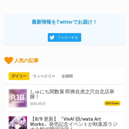
最新情報をTwitterでお届け！
フォローする
人気の記事
デイリー
ウィークリー
全期間
しゅにち関数展 即將在虎之穴台北店舉
辦！
358 Views
2026.08.07
【8/9 更新】『VivA! 緜/wata Art
Works』発売記念イベントが秋葉原ラジ