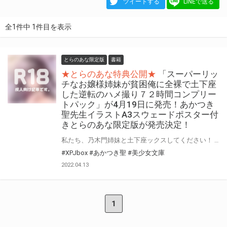
ツイートする
LINEで送る
全1件中 1件目を表示
とらのあな限定版
書籍
★とらのあな特典公開★
「スーパーリッ
チなお嬢様姉妹が貧困俺に全裸で土下座
した逆転のハメ撮り７２時間コンプリー
トパック」が4月19日に発売！あかつき
聖先生イラストA3スウェードポスター付
きとらのあな限定版が発売決定！
私たち、乃木門姉妹と土下座ックスしてください！ 『スーパーリッチなお嬢様姉妹が貧困俺に全裸で土下座した逆転のハメ撮り７２時間コンプリートパック』が4月19日(火)に発売！ とらのあなでは発売を記念して、あかつき聖先生のイラストを使用した《A3スウェードポスター》付きとらのあな限定版を発売いたします！ とらのあなでしか買えない限定版をお見逃しなく！
#XPJbox
#あかつき聖
#美少女文庫
2022.04.13
1