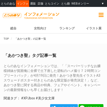
とらのあな
インフォ
通販
店舗
とらコイン
とら婚
WEBオンリー
▼
総合
女性向け
ランキング
イラスト展
TOP
「あかつき聖」の記事一覧
「あかつき聖」タグ記事一覧
とらのあなインフォメーションでは、「「スーパーリッチなお嬢
様姉妹が貧困俺に全裸で土下座した逆転のハメ撮り７２時間コン
プリートパック」が4月19日に発売！あかつき聖先生イラストA3
スウェードポスター付きとらのあな限定版が発売決定！」など、
あかつき聖に関する商品や特典、フェアやイベント、キャンペー
ンの最新情報をいち早くお届けします！
関連タグ：
#XPJbox
#美少女文庫