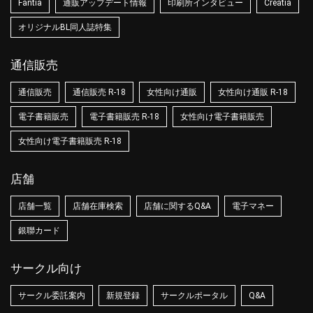
Fantia
通販アップデート情報
印刷所インタビュー
Creatia
オリジナルBL同人誌特集
通信販売
通信販売
通信販売 R-18
女性向け通販
女性向け通販 R-18
電子書籍販売
電子書籍販売 R-18
女性向け電子書籍販売
女性向け電子書籍販売 R-18
店舗
店舗一覧
店舗在庫検索
店舗に関するQ&A
電子マネー
銀聯カード
サークル向け
サークル委託案内
新規登録
サークルポータル
Q&A