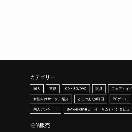
カテゴリー
同人
書籍
CD・BD/DVD
玩具
フェア・イ
女性向けサークル紹介
とらのあな×韓国
PCゲーム
同人アンケート
B-Awesome(ビーオーサム）インタビュ
通信販売