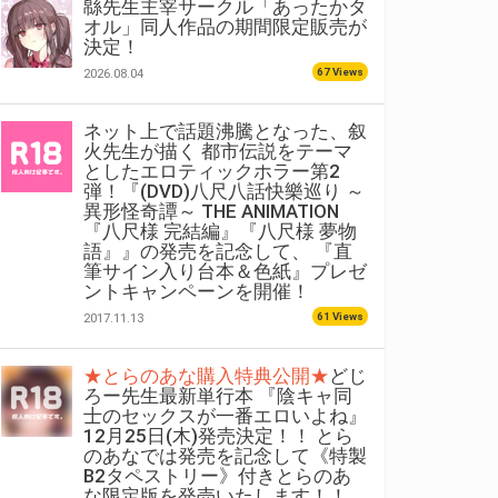
緜先生主宰サークル「あったかタ
オル」同人作品の期間限定販売が
決定！
67 Views
2026.08.04
ネット上で話題沸騰となった、叙
火先生が描く 都市伝説をテーマ
としたエロティックホラー第2
弾！『(DVD)八尺八話快樂巡り ～
異形怪奇譚～ THE ANIMATION
『八尺様 完結編』『八尺様 夢物
語』』の発売を記念して、 『直
筆サイン入り台本＆色紙』プレゼ
ントキャンペーンを開催！
61 Views
2017.11.13
★とらのあな購入特典公開★
どじ
ろー先生最新単行本 『陰キャ同
士のセックスが一番エロいよね』
12月25日(木)発売決定！！ とら
のあなでは発売を記念して《特製
B2タペストリー》付きとらのあ
な限定版を発売いたします！！