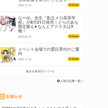
43 Views
2025.12.18
なーゆ。先生『私立メロ高等学
校』が8月21日発売！とらのあな
限定版も♥ なんとアクスタは3
種！
43 Views
2026.06.19
イベント会場での委託受付のご案
内
41 Views
2025.11.22
続きを表示(デイリー)
人気の記事一覧へ
お知らせ