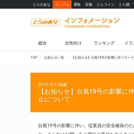
とらのあな
インフォ
通販
店舗
とらコイン
とら婚
総合
女性向け
ランキング
イラ
TOP
お知らせ一覧
【お知らせ】台風19号の影響に伴うサー
2019.10.11掲載
【お知らせ】台風19号の影響に
止について
台風19号の影響に伴い、従業員の安全確保のため