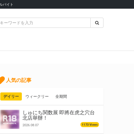
ルバイト
人気の記事
デイリー
ウィークリー
全期間
しゅにち関数展 即將在虎之穴台
北店舉辦！
1173 Views
2026.08.07