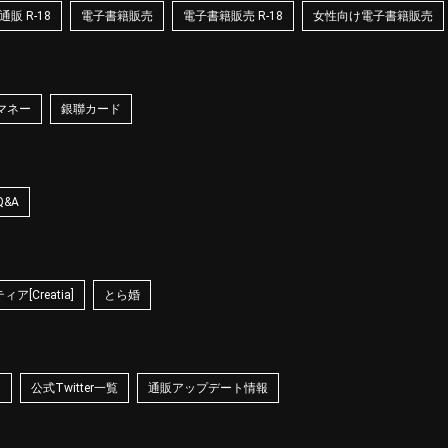
販 R-18
電子書籍販売
電子書籍販売 R-18
女性向け電子書籍販売
マネー
銀聯カード
Q&A
ア[Creatia]
とら婚
☆
公式Twitter一覧
通販アップデート情報