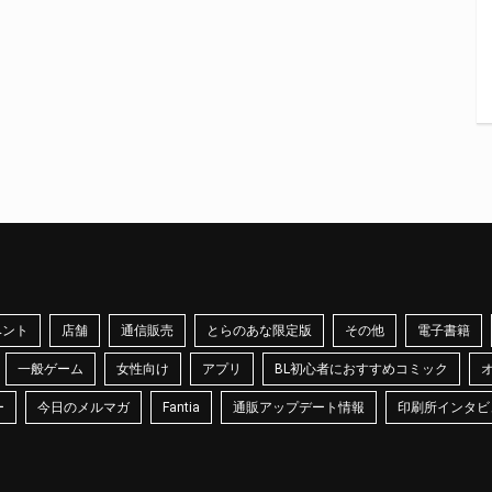
ベント
店舗
通信販売
とらのあな限定版
その他
電子書籍
一般ゲーム
女性向け
アプリ
BL初心者におすすめコミック
ー
今日のメルマガ
Fantia
通販アップデート情報
印刷所インタビ