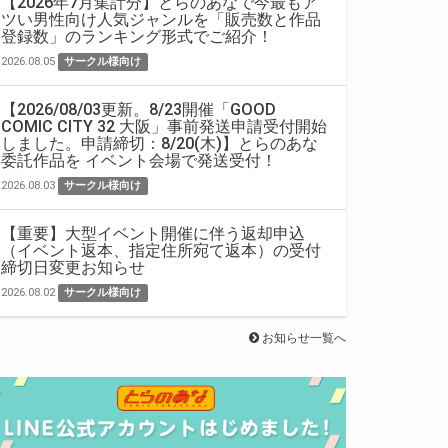
【2026年7月集計分】とらのあなで今最もア
ツい男性向け人気ジャンルを「販売数と作品
登録数」のランキング形式でご紹介！
2026.08.05
サークル様向け
【2026/08/03更新。8/23開催「GOOD
COMIC CITY 32 大阪」事前発送申請受付開始
しました。申請締切：8/20(木)】とらのあな
委託作品を イベント会場で発送受付！
2026.08.03
サークル様向け
【重要】大型イベント開催に伴う返却申込
（イベント返本、指定住所宛て返本）の受付
締切日変更お知らせ
2026.08.02
サークル様向け
お知らせ一覧へ