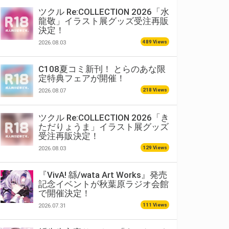
ツクル Re:COLLECTION 2026「水
龍敬」イラスト展グッズ受注再販
決定！
489 Views
2026.08.03
C108夏コミ新刊！ とらのあな限
定特典フェアが開催！
218 Views
2026.08.07
ツクル Re:COLLECTION 2026「き
ただりょうま」イラスト展グッズ
受注再販決定！
129 Views
2026.08.03
『VivA! 緜/wata Art Works』発売
記念イベントが秋葉原ラジオ会館
で開催決定！
111 Views
2026.07.31