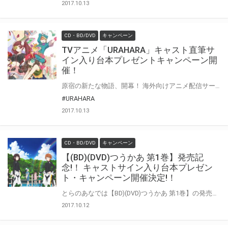
2017.10.13
CD・BD/DVD
キャンペーン
TVアニメ「URAHARA」キャスト直筆サ
イン入り台本プレゼントキャンペーン開
催！
原宿の新たな物語、開幕！ 海外向けアニメ配信サービス・クランチロールで話題のイラストノベル 「PARK:HARAJUKU Crisis Team!」がついにアニメ化！ 原案の持つ個性豊かな世界観と色彩はそのままに、 日本人クリエイターらの手によってオリジナルアニメシリーズ「URAHARA」として生まれ変わる。 とらのあなでは【URAHARA Blu-ray BOX・DVD BOX】の発売を記念して、 「URAHARA」キャストサイン入り台本プレゼントキャンペーンを開催します！！ 対象商品をご購入された方に、応募抽選券をお渡し致します。 是非、奮ってご応募ください♪
#URAHARA
2017.10.13
CD・BD/DVD
キャンペーン
【(BD)(DVD)つうかあ 第1巻】発売記
念!！ キャストサイン入り台本プレゼン
ト・キャンペーン開催決定!！
とらのあなでは【BD)(DVD)つうかあ 第1巻】の発売を記念して、 「つうかあ」キャストサイン入り台本プレゼントキャンペーンを開催します！！ 対象商品をご購入された方に、応募抽選券をお渡し致します。 是非、奮ってご応募ください♪
2017.10.12