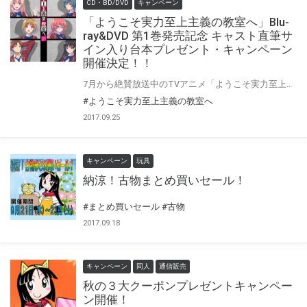
CD・BD/DVD
キャンペーン
「ようこそ実力至上主義の教室へ」Blu-
ray&DVD 第1巻発売記念 キャスト直筆サ
イン入り台本プレゼント・キャンペーン
開催決定！！
7月から絶賛放送中のTVアニメ「ようこそ実力至上主義の教室へ」のBlu-ray/DVDの発売を記念して、キャスト直筆サイン入り台本プレゼント・キャンペーンを開催致します！ とらのあな抽選特典として【キャスト直筆サイン入り台本】をご応募いただいた方の中から抽選でプレゼント！！ 対象店舗でご購入のいただいた方に、応募抽選券をお渡し致します。 是非、奮ってご応募ください♪
#ようこそ実力至上主義の教室へ
2017.09.25
キャンペーン
玩具
納涼！古物まとめ買いセール！
#まとめ買いセール
#古物
2017.09.18
キャンペーン
同人
通信販売
秋の３大クーポンプレゼントキャンペー
ン開催！