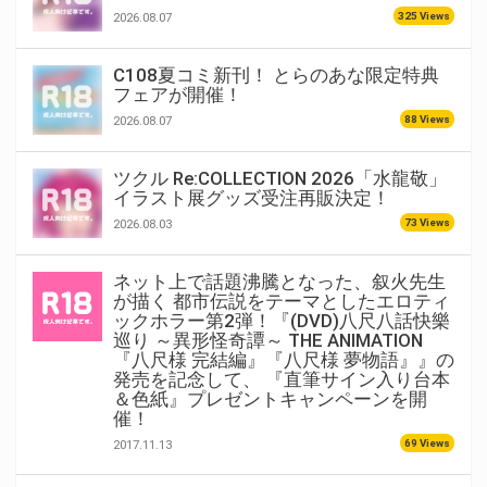
325 Views
2026.08.07
C108夏コミ新刊！ とらのあな限定特典
フェアが開催！
88 Views
2026.08.07
ツクル Re:COLLECTION 2026「水龍敬」
イラスト展グッズ受注再販決定！
73 Views
2026.08.03
ネット上で話題沸騰となった、叙火先生
が描く 都市伝説をテーマとしたエロティ
ックホラー第2弾！『(DVD)八尺八話快樂
巡り ～異形怪奇譚～ THE ANIMATION
『八尺様 完結編』『八尺様 夢物語』』の
発売を記念して、 『直筆サイン入り台本
＆色紙』プレゼントキャンペーンを開
催！
69 Views
2017.11.13