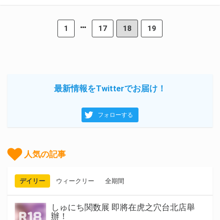
1
17
18
19
最新情報をTwitterでお届け！
フォローする
人気の記事
デイリー
ウィークリー
全期間
しゅにち関数展 即將在虎之穴台北店舉
辦！