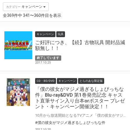
キャンペーン
カテゴリー
全369件中 341〜360件目を表示
キャンペーン
玩具
ご好評につき、【続】古物玩具 開封品減
額無し！！
終了しています
2017.10.25
CD・BD/DVD
キャンペーン
とらのあな限定版
「僕の彼女がマジメ過ぎるしょびっちな
件」Blu-ray&DVD 第1巻発売記念 キャス
ト直筆サイン入り台本orポスター プレゼ
ント・キャンペーン開催決定！！
10月から放送開始となるTVアニメ「僕の彼女がマジメ過ぎるしょびっちな件」のBlu-ray/DVDの発売を記念して、 キャスト直筆サイン入り台本・キャスト直筆サイン入りポスター プレゼント・キャンペーンを開催致します！ 対象店舗でご購入いただいた方に、応募抽選券をお渡し致します。 是非、奮ってご応募ください♪
#僕の彼女がマジメ過ぎるしょびっちな件
2017.10.20