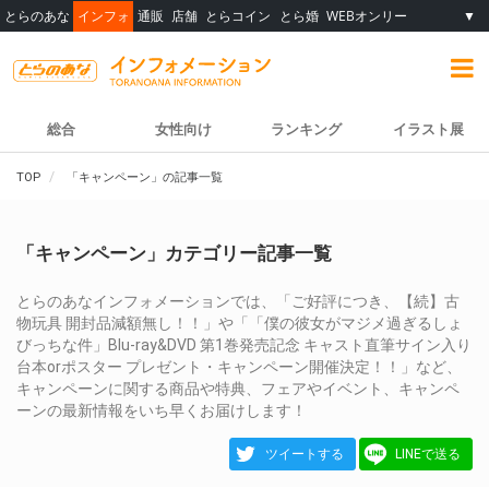
とらのあな
インフォ
通販
店舗
とらコイン
とら婚
WEBオンリー
▼
総合
女性向け
ランキング
イラスト展
TOP
「キャンペーン」の記事一覧
「キャンペーン」カテゴリー記事一覧
とらのあなインフォメーションでは、「ご好評につき、【続】古
物玩具 開封品減額無し！！」や「「僕の彼女がマジメ過ぎるしょ
びっちな件」Blu-ray&DVD 第1巻発売記念 キャスト直筆サイン入り
台本orポスター プレゼント・キャンペーン開催決定！！」など、
キャンペーンに関する商品や特典、フェアやイベント、キャンペ
ーンの最新情報をいち早くお届けします！
ツイートする
LINEで送る