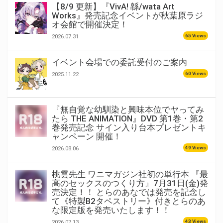
【8/9 更新】『VivA! 緜/wata Art
Works』発売記念イベントが秋葉原ラジ
オ会館で開催決定！
65 Views
2026.07.31
イベント会場での委託受付のご案内
60 Views
2025.11.22
『無自覚な幼馴染と興味本位でヤってみ
たら THE ANIMATION』DVD 第1巻・第2
巻発売記念 サイン入り台本プレゼントキ
ャンペーン 開催！
49 Views
2026.08.06
桃雲先生 ワニマガジン社初の単行本 『最
高のセックスのつくり方』7月31日(金)発
売決定！！ とらのあなでは発売を記念し
て《特製B2タペストリー》付きとらのあ
な限定版を発売いたします！！
43 Views
2026.07.13