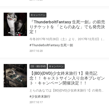
キャンペーン
『ThunderboltFantasy 生死一劍』の前売
りチケットを 「とらのあな」でも発売決
定！
今冬2017年10月28日（土）より、2017年12月2日（土）劇場上映となる『ThunderboltFantasy 生死一劍』の前売りチケットを「とらのあな」でも発売決定！前売りチケットには、共通A4クリアファイルが特典でつきます！ 是非、該当店舗にてお問い合わせください。
#ThunderboltFantasy 生死一劍
2017.10.20
CD・BD/DVD
キャンペーン
【(BD)(DVD)少女終末旅行 1】発売記
念！！ キャストサイン入り台本プレゼン
ト・キャンペーン開催決定！！
とらのあなでは【BD)(DVD)少女終末旅行 1】の発売を記念して、 「少女終末旅行」キャストサイン入り台本プレゼントキャンペーンを開催します！！ 対象商品をご購入された方に、応募抽選券をお渡し致します。 是非、奮ってご応募ください♪
#少女終末旅行
2017.10.17