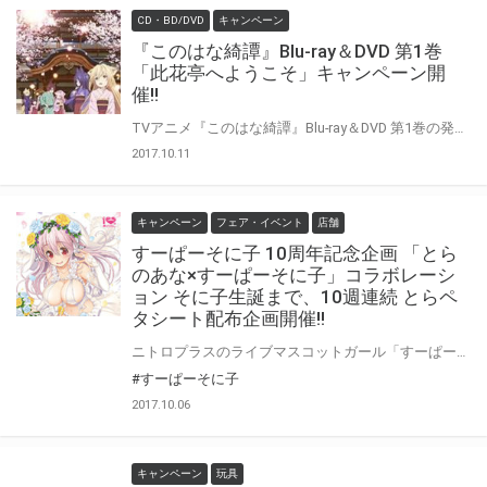
CD・BD/DVD
キャンペーン
『このはな綺譚』Blu-ray＆DVD 第1巻
「此花亭へようこそ」キャンペーン開
催!!
TVアニメ『このはな綺譚』Blu-ray＆DVD 第1巻の発売を記念して、 予約購入キャンペーンを開催いたします！！ 『このはな綺譚』Blu-ray＆DVD 第1巻をにご予約の上、ご購入いただいたお客様に先着で「此花亭特製狐っ娘手ぬぐい」をプレゼント致します!! 是非とも、とらのあな対象店舗でご予約ください♪ ウェブサイト http://www.fuzichoco.com/
2017.10.11
キャンペーン
フェア・イベント
店舗
すーぱーそに子 10周年記念企画 「とら
のあな×すーぱーそに子」コラボレーシ
ョン そに子生誕まで、10週連続 とらペ
タシート配布企画開催!!
ニトロプラスのライブマスコットガール「すーぱーそに子」の生誕10周年を記念して とらのあなでは、そに子生誕の10月14日まで10週連続の記念企画を開催します!! とらのあな各店にて、購入金額3000円（税込）以上で1枚を各日先着（※そに子関連商品以外も含みます。）にてプレゼント！ そに子ファンは、毎週とらのあなへGO!!
#すーぱーそに子
2017.10.06
キャンペーン
玩具