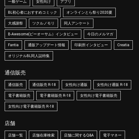
一般ゲーム
女性向け
アプリ
BL初心者におすすめコミック
オンラインとら祭り2020夏
大感謝祭
ツクルノモリ
同人アンケート
B-Awesome(ビーオーサム）インタビュー
今日のメルマガ
Fantia
通販アップデート情報
印刷所インタビュー
Creatia
オリジナルBL同人誌特集
通信販売
通信販売
通信販売 R-18
女性向け通販
女性向け通販 R-18
電子書籍販売
電子書籍販売 R-18
女性向け電子書籍販売
女性向け電子書籍販売 R-18
店舗
店舗一覧
店舗在庫検索
店舗に関するQ&A
電子マネー