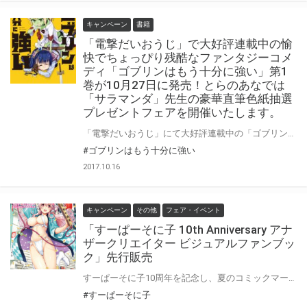
キャンペーン
書籍
「電撃だいおうじ」で大好評連載中の愉
快でちょっぴり残酷なファンタジーコメ
ディ「ゴブリンはもう十分に強い」第1
巻が10月27日に発売！とらのあなでは
「サラマンダ」先生の豪華直筆色紙抽選
プレゼントフェアを開催いたします。
「電撃だいおうじ」にて大好評連載中の「ゴブリンはもう十分に強い」第1巻が10/27に発売！Lv.99（カンスト）ゴブリンのホンワサビたちがおりなす“愉快でちょっぴり残酷なファンタジーコメディ”の本作発売を記念して「サラマンダ」先生の豪華直筆色紙抽選企画を開催いたします。この企画のためご用意いただいた直筆サイン色紙を手に入れるチャンス！この機会に是非ご応募ください!!
#ゴブリンはもう十分に強い
2017.10.16
キャンペーン
その他
フェア・イベント
「すーぱーそに子 10th Anniversary アナ
ザークリエイター ビジュアルファンブッ
ク」先行販売
すーぱーそに子10周年を記念し、夏のコミックマーケットで発売した 「すーぱーそに子 10th Anniversary アナザークリエイター ビジュアルファンブック」の完成版が 「こすぷれふぇすた8×すーぱーそに子 10th Anniversary」が開催されるサンリオピューロランドで 2017年10月21日（土）、とらのあな企業ブースにて先行販売されます！ また、2017年10月22日（日）からは、とらのあな店舗・通信販売にて発売を開始していきます。 総勢71名の豪華作家陣に「あなたにとっての”すーぱーそに子”」をテーマに、 思い思いに ”そに子”ちゃん を描いて頂きました！ 10年たっても色褪せない、そに子の魅力を堪能して下さい!!
#すーぱーそに子