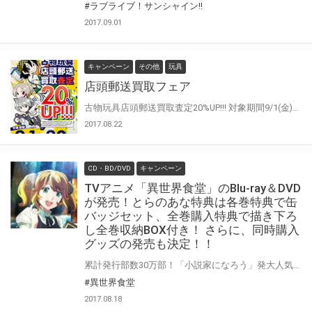
#ラブライブ！サンシャイン!!
2017.09.01
キャンペーン
その他
玩具
店頭郵送買取フェア
古物玩具店頭郵送買取査定20%UP!!! 対象期間9/1(金)～9/30(土)
2017.08.22
CD・BD/DVD
キャンペーン
TVアニメ「異世界食堂」のBlu-ray＆DVD
が発売！とらのあな特典は各巻特典で缶
バッジセット、全巻購入特典で描き下ろ
し全巻収納BOX付き！ さらに、同時購入
グッズの発売も決定！！
累計発行部数30万部！「小説家になろう」発大人気グルメファンタジーがついにアニメ化！ オフィス街に程近い商店街の一角、雑居ビルの地下一階にその店はある。 猫の絵が描かれた看板が目印の、創業70年の老舗食堂「洋食のねこや」。 どこにでもありそうなこの洋食屋の扉は、 週に一度”特別営業”の土曜日にだけ「ある世界」とつながる。 異世界の様々な場所に現れる扉を通じてやってくる、 生まれも文化も、種族すらもバラバラな「向こうの世界」の客たち。 そんな彼らが分け隔てなく料理に舌鼓を打てる、 不思議な”魅力”がここ「異世界食堂」にはある。 この店で生まれる異世界と現代、食堂に集う人々と店主、 そして料理との一期一会を描く、温かい出会いの物語。 TVアニメ「異世界食堂」のBlu-ray＆DVDが発売です！ 気になるとらのあな特典は 各巻特典として、各巻に収録されるエピソードの料理が缶バッジになった『お料理缶バッジセット』付き！ そして全巻購入特典として、アレッタとクロの振袖姿が艶やかな『描き下ろし全巻収納BOX』が付いてきます！ さらに！第1巻の同時購入グッズとして、 各巻特典のお料理缶バッジ全てを収められる「洋食のねこやメニュー風缶バッジバインダー」も発売致します！ 各エピソードのお料理が収められた姿は、まるでねこやのメニューを見ているよう♪ 是非ともお早めに、とらのあな対象店舗でのご予約・ご購入をお待ちしております♪♪ 公式サイト：http://isekai-shokudo.com/
#異世界食堂
2017.08.18