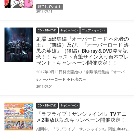
終了しています
2017.09.11
CD・BD/DVD
キャンペーン
フェア・イベント
劇場版総集編『オーバーロード 不死者の
王』（前編）及び、『オーバーロード 漆
黒の英雄』（後編）Blu-ray＆DVD発売記
念！！ キャスト直筆サイン入り台本プレ
ゼント・キャンペーン開催決定！！
2017年9月13日発売開始の「劇場版総集編『オーバーロード 不死者の王』（前編）＆『オーバーロード 漆黒の英雄』（後編）Blu-ray＆DVD」の発売を記念して、出演キャストによる、直筆サイン入り台本のプレゼントキャンペーンを実施致します(^^♪ とらのあな抽選特典として【キャスト直筆サイン入り台本（前後編セット）】をご応募頂いた方の中から抽選でプレゼント！！ 応募抽選券を配布期間中に対象店舗で対象商品をご購入頂いた方にお渡し致します。 是非この機会に、とらのあなにてご購入ください♪
#オーバーロード 不死者の王
2017.09.04
CD・BD/DVD
キャンペーン
『ラブライブ！サンシャイン!!』TVアニ
メ2期放送記念キャンペーン開催決定！
期間中、『ラブライブ！サンシャイン!!』関連Blu-ray・CD商品をお買い上げ頂くと先着で 「Aqoursメンバー特製ステッカーシート（※B5サイズ）」をプレゼント！ Blu-rayをご購入いただくと全3種をセットで、 CDをご購入いただくと全3種からランダムで1つプレゼントいたします。 ※2017年9月以降発売の商品は特典対象外となります。