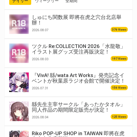
デイリー
ウィークリー
全期間
しゅにち関数展 即將在虎之穴台北店舉
辦！
376 Views
2026.08.07
ツクル Re:COLLECTION 2026「水龍敬」
イラスト展グッズ受注再販決定！
197 Views
2026.08.03
『VivA! 緜/wata Art Works』発売記念イ
ベントが秋葉原ラジオ会館で開催決定！
156 Views
2026.07.31
緜先生主宰サークル「あったかタオル」
同人作品の期間限定販売が決定！
125 Views
2026.08.04
Riko POP-UP SHOP in TAIWAN 即將在虎