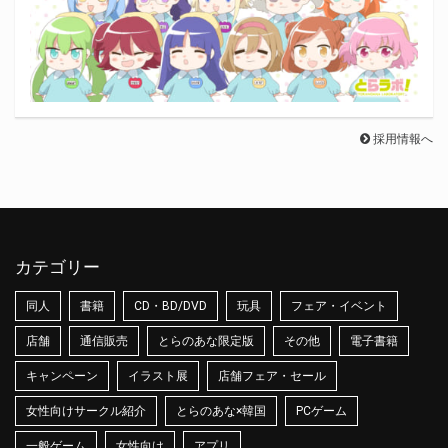
採用情報へ
カテゴリー
同人
書籍
CD・BD/DVD
玩具
フェア・イベント
店舗
通信販売
とらのあな限定版
その他
電子書籍
キャンペーン
イラスト展
店舗フェア・セール
女性向けサークル紹介
とらのあな×韓国
PCゲーム
一般ゲーム
女性向け
アプリ