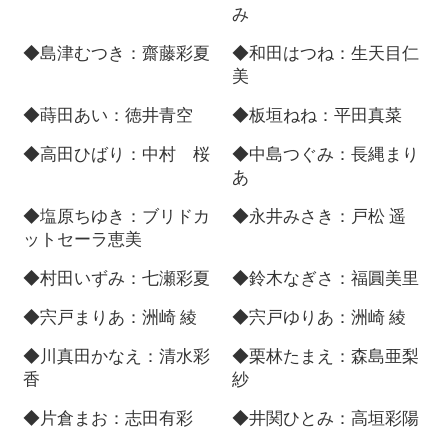
み
◆島津むつき：齋藤彩夏
◆和田はつね：生天目仁
美
◆蒔田あい：徳井青空
◆板垣ねね：平田真菜
◆高田ひばり：中村 桜
◆中島つぐみ：長縄まり
あ
◆塩原ちゆき：ブリドカ
◆永井みさき：戸松 遥
ットセーラ恵美
◆村田いずみ：七瀬彩夏
◆鈴木なぎさ：福圓美里
◆宍戸まりあ：洲崎 綾
◆宍戸ゆりあ：洲崎 綾
◆川真田かなえ：清水彩
◆栗林たまえ：森島亜梨
香
紗
◆片倉まお：志田有彩
◆井関ひとみ：高垣彩陽