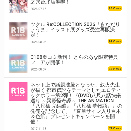
之穴台北店舉辦！
86 Views
2026.07.13
ツクル Re:COLLECTION 2026「きただり
ょうま」イラスト展グッズ受注再販決
定！
84 Views
2026.08.03
C108夏コミ新刊！ とらのあな限定特典
フェアが開催！
83 Views
2026.08.07
ネット上で話題沸騰となった、叙火先生
が描く 都市伝説をテーマとしたエロティ
ックホラー第2弾！『(DVD)八尺八話快樂
巡り ～異形怪奇譚～ THE ANIMATION
『八尺様 完結編』『八尺様 夢物語』』の
発売を記念して、 『直筆サイン入り台本
＆色紙』プレゼントキャンペーンを開
催！
71 Views
2017.11.13