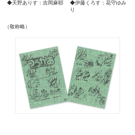
◆天野ありす：吉岡麻耶
◆伊藤くろす：花守ゆみ
り
（敬称略）