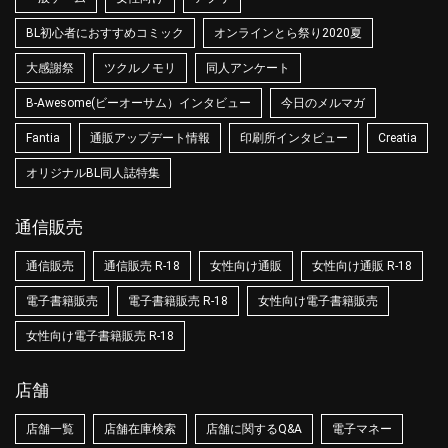
BL初心者におすすめコミック
オンラインとら祭り2020夏
大感謝祭
ツクルノモリ
同人アンケート
B-Awesome(ビーオーサム）インタビュー
今日のメルマガ
Fantia
通販アップデート情報
印刷所インタビュー
Creatia
オリジナルBL同人誌特集
通信販売
通信販売
通信販売 R-18
女性向け通販
女性向け通販 R-18
電子書籍販売
電子書籍販売 R-18
女性向け電子書籍販売
女性向け電子書籍販売 R-18
店舗
店舗一覧
店舗在庫検索
店舗に関するQ&A
電子マネー