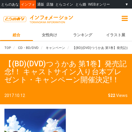
とらのあな
インフォ
通販
店舗
とらコイン
とら婚
WEBオンリー
▼
総合
女性向け
ランキング
イラスト展
TOP
CD・BD/DVD
キャンペーン
【(BD)(DVD)つうかあ 第1巻】発売
【(BD)(DVD)つうかあ 第1巻】発売記
念!！ キャストサイン入り台本プレ
ゼント・キャンペーン開催決定!！
2017.10.12
522
Views