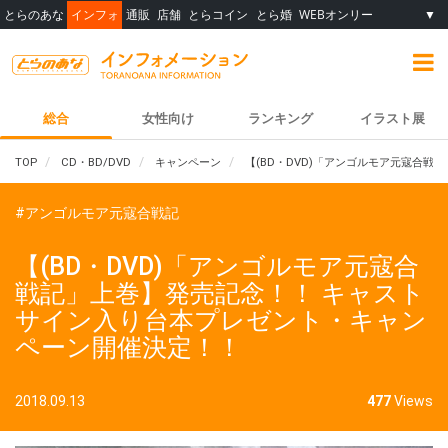
とらのあな
インフォ
通販
店舗
とらコイン
とら婚
WEBオンリー
▼
総合
女性向け
ランキング
イラスト展
TOP
CD・BD/DVD
キャンペーン
【(BD・DVD)「アンゴルモア元寇合
#アンゴルモア元寇合戦記
【(BD・DVD)「アンゴルモア元寇合
戦記」上巻】発売記念！！ キャスト
サイン入り台本プレゼント・キャン
ペーン開催決定！！
2018.09.13
477
Views