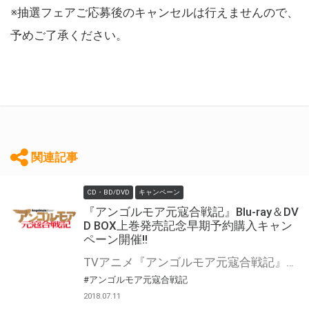
※抽選フェアご応募後のキャンセルは行えませんので、
予めご了承ください。
関連記事
CD・BD/DVD
キャンペーン
『アンゴルモア元寇合戦記』Blu-ray＆DV
D BOX上巻発売記念早期予約購入キャン
ペーン開催!!
TVアニメ『アンゴルモア元寇合戦記』Blu-ray＆DVD BOX上巻の発売を記念して、 早期予約購入キャンペーンを開催いたします！！ 『アンゴルモア元寇合戦記』Blu-ray＆DVD BOX上巻をご予約の上、ご購入頂いたお客様に先着で【「アンゴルモア元寇合戦記」スペシャル座談会CD】をプレゼント致します!! 是非とも、とらのあな対象店舗でご予約ください♪ 公式サイトはこちら
#アンゴルモア元寇合戦記
2018.07.11