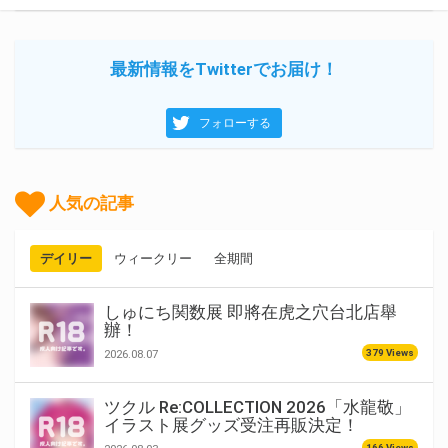
最新情報をTwitterでお届け！
フォローする
人気の記事
デイリー
ウィークリー
全期間
しゅにち関数展 即將在虎之穴台北店舉
辦！
379 Views
2026.08.07
ツクル Re:COLLECTION 2026「水龍敬」
イラスト展グッズ受注再販決定！
166 Views