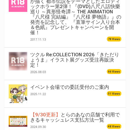
が描く 都市伝説をテーマとしたエロティ
ックホラー第2弾！『(DVD)八尺八話快樂
巡り ～異形怪奇譚～ THE ANIMATION
『八尺様 完結編』『八尺様 夢物語』』の
発売を記念して、 『直筆サイン入り台本
＆色紙』プレゼントキャンペーンを開
催！
78 Views
2017.11.13
ツクル Re:COLLECTION 2026「きただり
ょうま」イラスト展グッズ受注再販決
定！
66 Views
2026.08.03
イベント会場での委託受付のご案内
51 Views
2025.11.22
【9/30更新】
とらのあなの店舗で利用で
きるキャッシュレス支払方法一覧
48 Views
2024.09.30