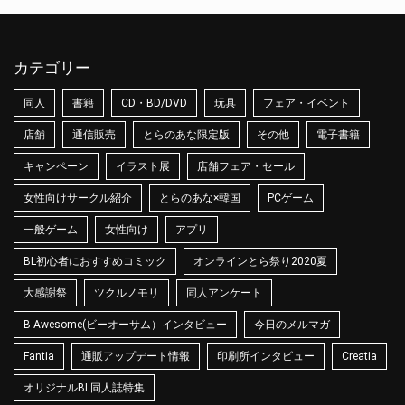
カテゴリー
同人
書籍
CD・BD/DVD
玩具
フェア・イベント
店舗
通信販売
とらのあな限定版
その他
電子書籍
キャンペーン
イラスト展
店舗フェア・セール
女性向けサークル紹介
とらのあな×韓国
PCゲーム
一般ゲーム
女性向け
アプリ
BL初心者におすすめコミック
オンラインとら祭り2020夏
大感謝祭
ツクルノモリ
同人アンケート
B-Awesome(ビーオーサム）インタビュー
今日のメルマガ
Fantia
通販アップデート情報
印刷所インタビュー
Creatia
オリジナルBL同人誌特集