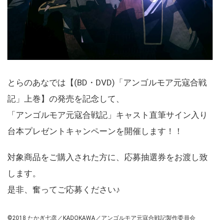
とらのあなでは【(BD・DVD)「アンゴルモア元寇合戦
記」上巻】の発売を記念して、
「アンゴルモア元寇合戦記」キャスト直筆サイン入り
台本プレゼントキャンペーンを開催します！！
対象商品をご購入された方に、応募抽選券をお渡し致
します。
是非、奮ってご応募ください♪
©2018 たかぎ七彦／KADOKAWA／アンゴルモア元寇合戦記製作委員会