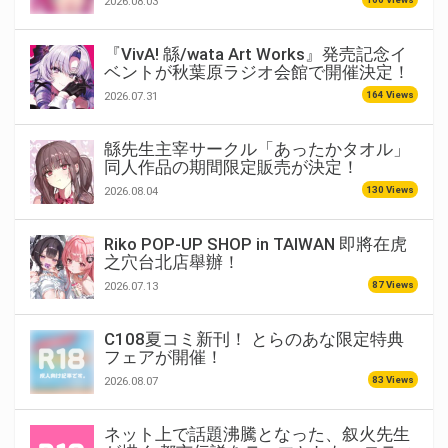
2026.08.03
『VivA! 緜/wata Art Works』発売記念イ
ベントが秋葉原ラジオ会館で開催決定！
164 Views
2026.07.31
緜先生主宰サークル「あったかタオル」
同人作品の期間限定販売が決定！
130 Views
2026.08.04
Riko POP-UP SHOP in TAIWAN 即將在虎
之穴台北店舉辦！
87 Views
2026.07.13
C108夏コミ新刊！ とらのあな限定特典
フェアが開催！
83 Views
2026.08.07
ネット上で話題沸騰となった、叙火先生