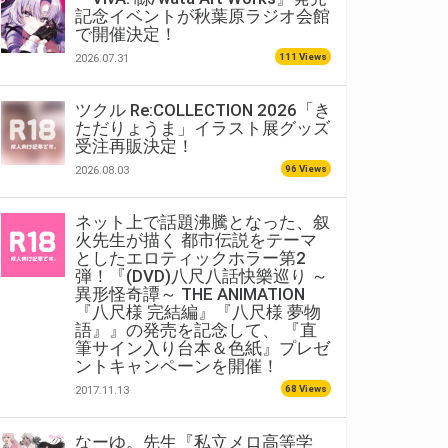
記念イベントが秋葉原ラジオ会館
で開催決定！
111 Views
2026.07.31
ツクル Re:COLLECTION 2026「き
ただりょうま」イラスト展グッズ
受注再販決定！
96 Views
2026.08.03
ネット上で話題沸騰となった、叙
火先生が描く 都市伝説をテーマ
としたエロティックホラー第2
弾！『(DVD)八尺八話快樂巡り ～
異形怪奇譚～ THE ANIMATION
『八尺様 完結編』『八尺様 夢物
語』』の発売を記念して、 『直
筆サイン入り台本＆色紙』プレゼ
ントキャンペーンを開催！
68 Views
2017.11.13
なーゆ。先生『私立メロ高等学