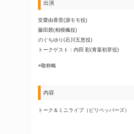
出演
安齋由香里(源モモ役)
藤田茜(相模楓役)
のぐちゆり(石川五恵役)
トークゲスト：内田 彩(青葉初芽役)
※敬称略
内容
トーク＆ミニライブ（ピリペッパーズ）