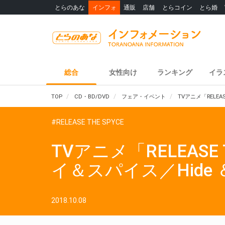
とらのあな
インフォ
通販
店舗
とらコイン
とら婚
総合
女性向け
ランキング
イラ
TOP
CD・BD/DVD
フェア・イベント
TVアニメ「RELE
#RELEASE THE SPYCE
TVアニメ「RELEAS
イ＆スパイス／Hide
2018.10.08