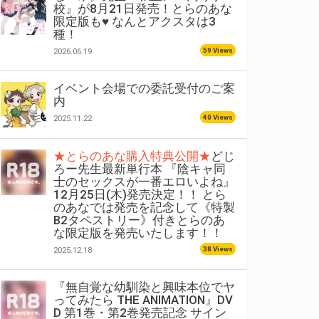
校』が8月21日発売！とらのあな
限定版も♥ なんとアクスタは3
種！
59 Views
2026.06.19
イベント会場での委託受付のご案
内
40 Views
2025.11.22
★とらのあな購入特典公開★
どじ
ろー先生最新単行本 『陰キャ同
士のセックスが一番エロいよね』
12月25日(木)発売決定！！ とら
のあなでは発売を記念して《特製
B2タペストリー》付きとらのあ
な限定版を発売いたします！！
38 Views
2025.12.18
『無自覚な幼馴染と興味本位でヤ
ってみたら THE ANIMATION』DV
D 第1巻・第2巻発売記念 サイン