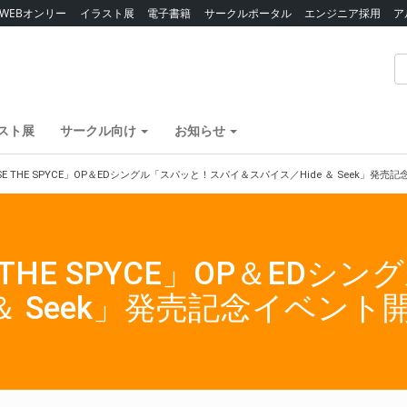
WEBオンリー
イラスト展
電子書籍
サークルポータル
エンジニア採用
ア
スト展
サークル向け
お知らせ
ASE THE SPYCE」OP＆EDシングル「スパッと！スパイ＆スパイス／Hide ＆ Seek」発
E THE SPYCE」OP＆ED
 ＆ Seek」発売記念イベン