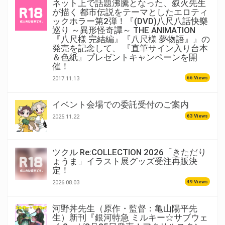
ネット上で話題沸騰となった、叙火先生
が描く 都市伝説をテーマとしたエロティ
ックホラー第2弾！『(DVD)八尺八話快樂
巡り ～異形怪奇譚～ THE ANIMATION
『八尺様 完結編』『八尺様 夢物語』』の
発売を記念して、 『直筆サイン入り台本
＆色紙』プレゼントキャンペーンを開
催！
66 Views
2017.11.13
イベント会場での委託受付のご案内
63 Views
2025.11.22
ツクル Re:COLLECTION 2026「きただり
ょうま」イラスト展グッズ受注再販決
定！
49 Views
2026.08.03
河野丼先生（原作・監督：亀山陽平先
生）新刊『銀河特急 ミルキー☆サブウェ