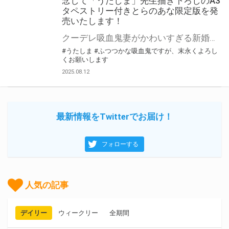
念して「うたしま」先生描き下ろしのA3
タペストリー付きとらのあな限定版を発
売いたします！
クーデレ吸血鬼妻がかわいすぎる新婚ラブコメ♪ 「ふつつかな吸血鬼ですが、末永くよろしくお願いします」第1巻が9月27日(土)に発売！ とらのあなでは発売を記念して「A3タペストリー」付きとらのあな限定版を発売いたします。 イラストは「うたしま」先生の描き下ろしです！ とらのあな限定版の数量限定となりますので是非お早めにお求めください！
#うたしま
#ふつつかな吸血鬼ですが、末永くよろし
くお願いします
2025.08.12
最新情報をTwitterでお届け！
フォローする
人気の記事
デイリー
ウィークリー
全期間