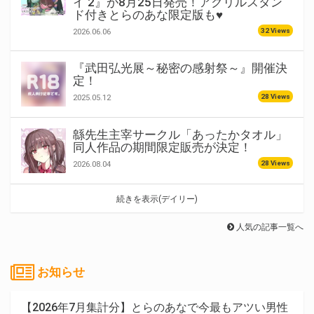
イ 2』が8月25日発売！アクリルスタン
ド付きとらのあな限定版も♥
32 Views
2026.06.06
『武田弘光展～秘密の感射祭～』開催決
定！
28 Views
2025.05.12
緜先生主宰サークル「あったかタオル」
同人作品の期間限定販売が決定！
28 Views
2026.08.04
続きを表示(デイリー)
人気の記事一覧へ
お知らせ
【2026年7月集計分】とらのあなで今最もアツい男性