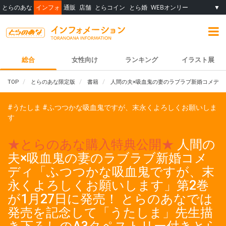
とらのあな
インフォ
通販
店舗
とらコイン
とら婚
WEBオンリー
▼
総合
女性向け
ランキング
イラスト展
TOP
とらのあな限定版
書籍
人間の夫×吸血鬼の妻のラブラブ新婚コメディ
#うたしま
#ふつつかな吸血鬼ですが、末永くよろしくお願いしま
す
★とらのあな購入特典公開★
人間の
夫×吸血鬼の妻のラブラブ新婚コメ
ディ「ふつつかな吸血鬼ですが、末
永くよろしくお願いします」第2巻
が1月27日に発売！ とらのあなでは
発売を記念して「うたしま」先生描