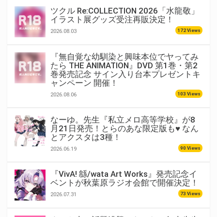
ツクル Re:COLLECTION 2026「水龍敬」
イラスト展グッズ受注再販決定！
172 Views
2026.08.03
『無自覚な幼馴染と興味本位でヤってみ
たら THE ANIMATION』DVD 第1巻・第2
巻発売記念 サイン入り台本プレゼントキ
ャンペーン 開催！
103 Views
2026.08.06
なーゆ。先生『私立メロ高等学校』が8
月21日発売！とらのあな限定版も♥ なん
とアクスタは3種！
90 Views
2026.06.19
『VivA! 緜/wata Art Works』発売記念イ
ベントが秋葉原ラジオ会館で開催決定！
73 Views
2026.07.31