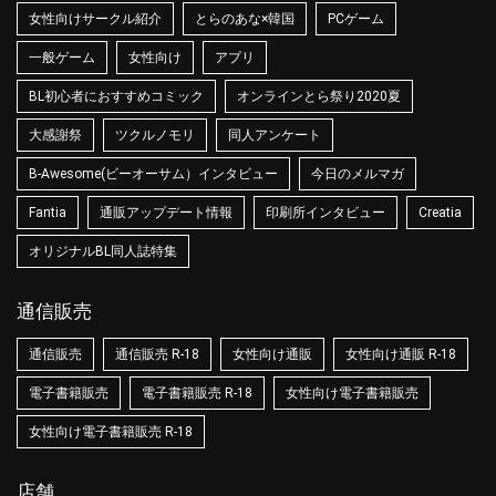
女性向けサークル紹介
とらのあな×韓国
PCゲーム
一般ゲーム
女性向け
アプリ
BL初心者におすすめコミック
オンラインとら祭り2020夏
大感謝祭
ツクルノモリ
同人アンケート
B-Awesome(ビーオーサム）インタビュー
今日のメルマガ
Fantia
通販アップデート情報
印刷所インタビュー
Creatia
オリジナルBL同人誌特集
通信販売
通信販売
通信販売 R-18
女性向け通販
女性向け通販 R-18
電子書籍販売
電子書籍販売 R-18
女性向け電子書籍販売
女性向け電子書籍販売 R-18
店舗