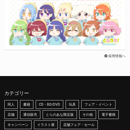
採用情報へ
カテゴリー
同人
書籍
CD・BD/DVD
玩具
フェア・イベント
店舗
通信販売
とらのあな限定版
その他
電子書籍
キャンペーン
イラスト展
店舗フェア・セール