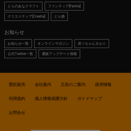
とらのあなクラフト
ファンティア[Fantia]
クリエイティア[Creatia]
とら婚
お知らせ
お知らせ一覧
オンラインマガジン
虎々ちゃんネル☆
公式Twitter一覧
通販アップデート情報
委託販売
会社案内
広告のご案内
採用情報
利用規約
個人情報保護方針
ガイドマップ
お問合せ