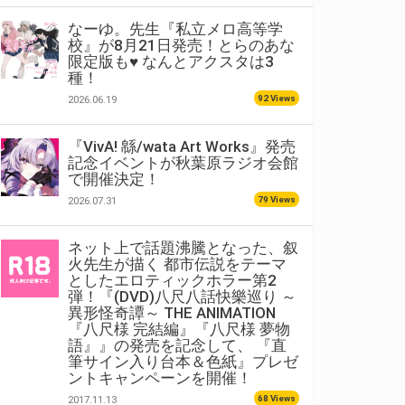
なーゆ。先生『私立メロ高等学
校』が8月21日発売！とらのあな
限定版も♥ なんとアクスタは3
種！
92 Views
2026.06.19
『VivA! 緜/wata Art Works』発売
記念イベントが秋葉原ラジオ会館
で開催決定！
79 Views
2026.07.31
ネット上で話題沸騰となった、叙
火先生が描く 都市伝説をテーマ
としたエロティックホラー第2
弾！『(DVD)八尺八話快樂巡り ～
異形怪奇譚～ THE ANIMATION
『八尺様 完結編』『八尺様 夢物
語』』の発売を記念して、 『直
筆サイン入り台本＆色紙』プレゼ
ントキャンペーンを開催！
68 Views
2017.11.13