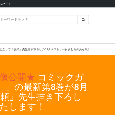
ルバイト
を記念して「長頼」先生描き下ろしのB2タペストリー付きとらのあな限定版を発売いたしま
像公開★
コミックガ
」の最新第8巻が8月
長頼」先生描き下ろし
いたします！