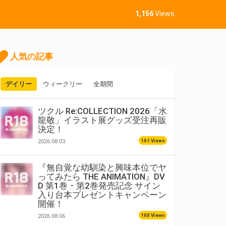
1,156
Views
人気の記事
デイリー
ウィークリー
全期間
ツクル Re:COLLECTION 2026「水
龍敬」イラスト展グッズ受注再販
決定！
161 Views
2026.08.03
『無自覚な幼馴染と興味本位でヤ
ってみたら THE ANIMATION』DV
D 第1巻・第2巻発売記念 サイン
入り台本プレゼントキャンペーン
開催！
100 Views
2026.08.06