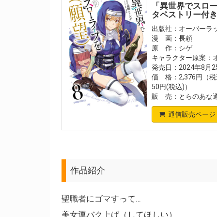
「異世界でスロー
タペストリー付
出版社：オーバーラ
漫 画：長頼
原 作：シゲ
キャラクター原案：
発売日：2024年8月
価 格：2,376円（税
50円(税込)）
販 売：とらのあな
通信販売ページ
作品紹介
聖職者にゴマすって…
美女運バク上げ（してほしい）