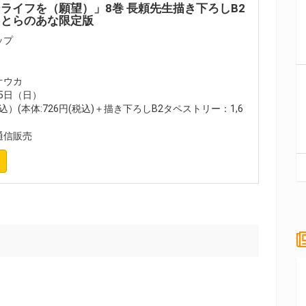
ライフを（願望）」8巻 長頼先生描き下ろしB2
きとらのあな限定版
ップ
オウカ
25日（日）
込）(本体:726円(税込)＋描き下ろしB2タペストリー：1,6
通信販売