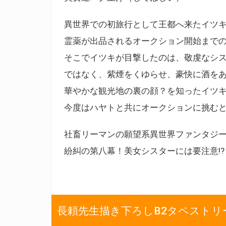
異世界での初旅行として王都へ来たイツ
霊薬が出品されるオークション開始まで
そこでイツキが目撃したのは、敬虔なシス
ではなく、紫煙をくゆらせ、豪快に酒をあ
華やかな観光地の裏の顔？を知ったイツ
今度はハヤトと共にオークションに挑むと
社畜リーマンの願望系異世界ファンタジ
紛糾の第八幕！美女シスターには要注意!?
長頼先生描き下ろしB2タペストリ