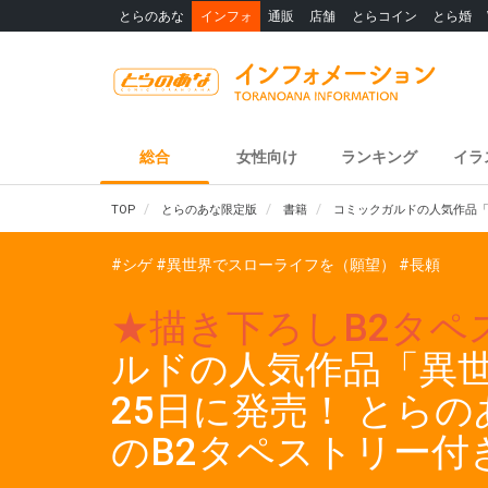
とらのあな
インフォ
通販
店舗
とらコイン
とら婚
総合
女性向け
ランキング
イラ
TOP
とらのあな限定版
書籍
コミックガルドの人気作品「
#シゲ
#異世界でスローライフを（願望）
#長頼
★描き下ろしB2タペ
ルドの人気作品「異世
25日に発売！ とら
のB2タペストリー