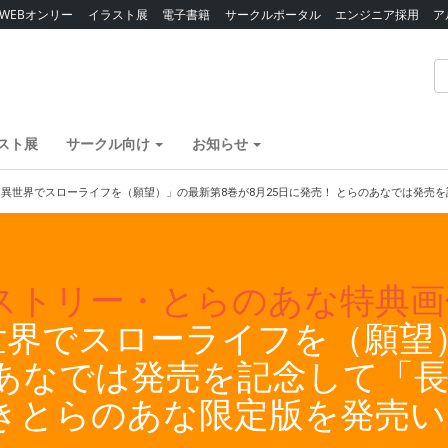
WEBオンリー
イラスト展
電子書籍
サークルポータル
エンジニア採用
ア
スト展
サークル向け
お知らせ
異世界でスローライフを（願望）」の最新第8巻が8月25日に発売！ とらのあなでは発売
ストリー・とらのあな特典画
界でスローライフを（願望）
のあなでは発売を記念して「
付きとらのあな限定版を発売