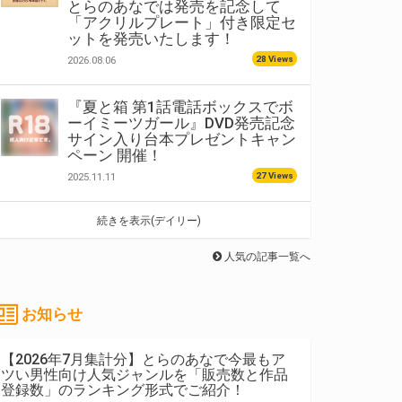
とらのあなでは発売を記念して
「アクリルプレート」付き限定セ
ットを発売いたします！
28 Views
2026.08.06
『夏と箱 第1話電話ボックスでボ
ーイミーツガール』DVD発売記念
サイン入り台本プレゼントキャン
ペーン 開催！
27 Views
2025.11.11
続きを表示(デイリー)
人気の記事一覧へ
お知らせ
【2026年7月集計分】とらのあなで今最もア
ツい男性向け人気ジャンルを「販売数と作品
登録数」のランキング形式でご紹介！