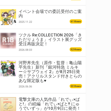
イベント会場での委託受付のご案
内
61 Views
2025.11.22
ツクル Re:COLLECTION 2026「き
ただりょうま」イラスト展グッズ
受注再販決定！
52 Views
2026.08.03
河野丼先生（原作・監督：亀山陽
平先生）新刊『銀河特急 ミルキ
ー☆サブウェイ 2』が8月25日発
売！アクリルスタンド付きとらの
あな限定版も♥
33 Views
2026.06.06
電撃文庫の人気作品「れでぃ×ば
と!」の続編「れでぃ×ばと!! にゅ
うでいずっ」が10月9日に発売！