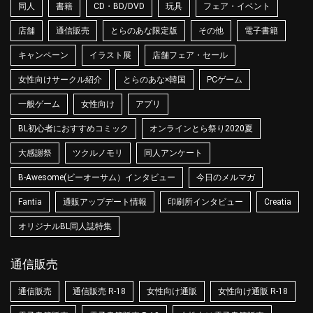
同人
書籍
CD・BD/DVD
玩具
フェア・イベント
店舗
通信販売
とらのあな限定版
その他
電子書籍
キャンペーン
イラスト展
店舗フェア・セール
女性向けサークル紹介
とらのあな×韓国
PCゲーム
一般ゲーム
女性向け
アプリ
BL初心者におすすめコミック
オンラインとら祭り2020夏
大感謝祭
ツクルノモリ
同人アンケート
B-Awesome(ビーオーサム）インタビュー
今日のメルマガ
Fantia
通販アップデート情報
印刷所インタビュー
Creatia
オリジナルBL同人誌特集
通信販売
通信販売
通信販売 R-18
女性向け通販
女性向け通販 R-18