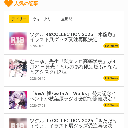
人気の記事
デイリー
ウィークリー
全期間
ツクル Re:COLLECTION 2026「水龍敬」
イラスト展グッズ受注再販決定！
164 Views
2026.08.03
なーゆ。先生『私立メロ高等学校』が8
月21日発売！とらのあな限定版も♥ なん
とアクスタは3種！
116 Views
2026.06.19
『VivA! 緜/wata Art Works』発売記念イ
ベントが秋葉原ラジオ会館で開催決定！
111 Views
2026.07.31
ツクル Re:COLLECTION 2026「きただり
ょうま」イラスト展グッズ受注再販決