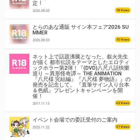
定！
78 Views
2026.08.03
とらのあな通販 サイン本フェア2026 SU
MMER
75 Views
2026.08.03
ネット上で話題沸騰となった、叙火先生
が描く 都市伝説をテーマとしたエロティ
ックホラー第2弾！『(DVD)八尺八話快樂
巡り ～異形怪奇譚～ THE ANIMATION
『八尺様 完結編』『八尺様 夢物語』』の
発売を記念して、 『直筆サイン入り台本
＆色紙』プレゼントキャンペーンを開
催！
62 Views
2017.11.13
イベント会場での委託受付のご案内
57 Views
2025.11.22