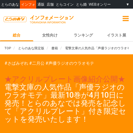
とらのあな
インフォ
通販
店舗
とらコイン
とら婚
WEBオンリー
▼
総合
女性向け
ランキング
イラスト展
TOP
とらのあな限定版
書籍
電撃文庫の人気作品「声優ラジオのウラオモテ
#さばみぞれ
#二月公
#声優ラジオのウラオモテ
★アクリルプレート画像紹介公開★
電撃文庫の人気作品「声優ラジオの
ウラオモテ」最新10巻が4月10日に
発売！とらのあなでは発売を記念し
て「アクリルプレート」付き限定セ
ットを発売いたします！