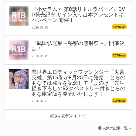
『小女ラムネ 第8話リトルラバーズ』DV
D発売記念 サイン入り台本プレゼントキ
ャンペーン 開催！
42 Views
2026.07.23
『武田弘光展～秘密の感射祭～』開催決
定！
37 Views
2025.05.12
異世界エロティックファンタジー「鬼畜
英雄」第15巻が8月25日に発売！ とらの
あなでは発売を記念して「よのき」先生
描き下ろしのB2タペストリー付きとらの
あな限定版を発売いたします！
32 Views
2026.07.21
続きを表示(デイリー)
人気の記事一覧へ