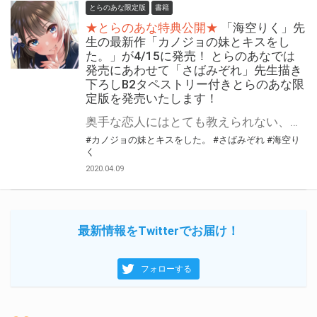
とらのあな限定版
書籍
★とらのあな特典公開★
「海空りく」先
生の最新作「カノジョの妹とキスをし
た。」が4/15に発売！ とらのあなでは
発売にあわせて「さばみぞれ」先生描き
下ろしB2タペストリー付きとらのあな限
定版を発売いたします！
奥手な恋人にはとても教えられない、小悪魔で甘えん坊な義妹との甘々”不”純愛ラブコメ——開幕! 「落第騎士の英雄譚」や「超人高校生たちは異世界でも余裕で生き抜くようです!」などで知られる「海空りく」先生の最新作「カノジョの妹とキスをした。」が4/15に発売！ とらのあなでは本作の発売を記念して「B2タペストリー付きとらのあな限定版」を実施いたします！ イラストはイラスト担当「さばみぞれ」先生の描き下ろしイラスト！ とらのあな限定版は限られておりますのでお見逃しなくっ！！
#カノジョの妹とキスをした。
#さばみぞれ
#海空り
く
2020.04.09
最新情報をTwitterでお届け！
フォローする